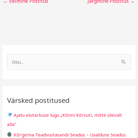
←
Eelmine Postitus
Järgmine Postitus
→
A
R
r
u
S
h
b
e
i
r
a
i
i
r
v
i
Värsked postitused
c
g
h
i
Ajatu elutarkuse lugu „Kõnni kõrvuti, mitte ülevalt
f
d
alla“
o
Kõrgema Teadvustasandi Seadus – Usalduse Seadus
r