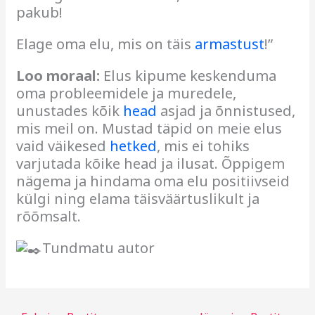
pakub!
Elage oma elu, mis on täis
armastust
!”
Loo moraal:
Elus kipume keskenduma
oma probleemidele ja muredele,
unustades kõik
head
asjad ja õnnistused,
mis meil on. Mustad täpid on meie elus
vaid väikesed
hetked
, mis ei tohiks
varjutada kõike head ja ilusat. Õppigem
nägema ja hindama oma elu positiivseid
külgi ning elama täisväärtuslikult ja
rõõmsalt.
Tundmatu autor