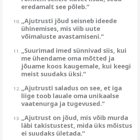
eredamalt see põleb.“
„Ajutrusti jõud seisneb ideede
ühinemises, mis viib uute
võimaluste avastamiseni.“
„Suurimad imed sünnivad siis, kui
me ühendame oma mõtted ja
jõuame koos kaugemale, kui keegi
meist suudaks üksi.“
„Ajutrusti saladus on see, et iga
liige toob lauale oma unikaalse
vaatenurga ja tugevused.“
„Ajutrust on jõud, mis võib murda
läbi takistustest, mida üks mõistus
ei suudaks ületada.“