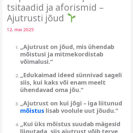
tsitaadid ja aforismid –
Ajutrusti jõud
12. mai 2025
„Ajutrust on jõud, mis ühendab
mõistusi ja mitmekordistab
võimalusi.“
„Edukaimad ideed sünnivad sageli
siis, kui kaks või enam meelt
ühendavad oma jõu.“
„Ajutrust on kui jõgi – iga liitunud
mõistus
lisab voolule uut jõudu.“
„Kui üks mõistus suudab mägesid
liigutada, siis ajutrust võib terve