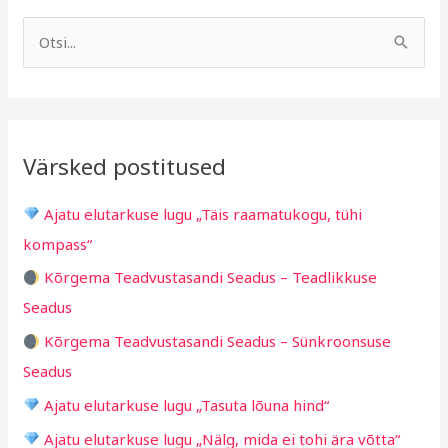
A
R
r
u
S
h
b
e
i
r
a
i
i
r
v
i
Värsked postitused
c
g
h
i
Ajatu elutarkuse lugu „Täis raamatukogu, tühi
f
d
kompass“
o
Kõrgema Teadvustasandi Seadus – Teadlikkuse
r
Seadus
:
Kõrgema Teadvustasandi Seadus – Sünkroonsuse
Seadus
Ajatu elutarkuse lugu „Tasuta lõuna hind“
Ajatu elutarkuse lugu „Nälg, mida ei tohi ära võtta“