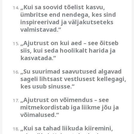
„Kui sa soovid tõelist kasvu,
ümbritse end nendega, kes sind
inspireerivad ja väljakutseteks
valmistavad.“
„Ajutrust on kui aed – see õitseb
siis, kui seda hoolikalt harida ja
kasvatada.“
„Su suurimad saavutused algavad
sageli lihtsast vestlusest kellegagi,
kes usub sinusse.“
„Ajutrust on võimendus – see
mitmekordistab iga liikme jõu ja
võimalused.“
„Kui sa tahad liikuda kiiremini,