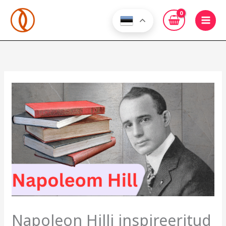
Skip
to
content
Napoleon Hilli inspireeritud