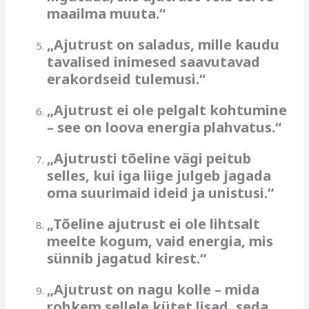
maailma muuta.“
„Ajutrust on saladus, mille kaudu
tavalised inimesed saavutavad
erakordseid tulemusi.“
„Ajutrust ei ole pelgalt kohtumine
– see on loova energia plahvatus.“
„Ajutrusti tõeline vägi peitub
selles, kui iga liige julgeb jagada
oma suurimaid ideid ja unistusi.“
„Tõeline ajutrust ei ole lihtsalt
meelte kogum, vaid energia, mis
sünnib jagatud kirest.“
„Ajutrust on nagu kolle – mida
rohkem sellele kütet lisad, seda