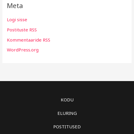
Meta
Logi sisse
Postituste RSS
Kommentaaride RSS
WordPress.org
KODU
ELURING
POSTITUSED