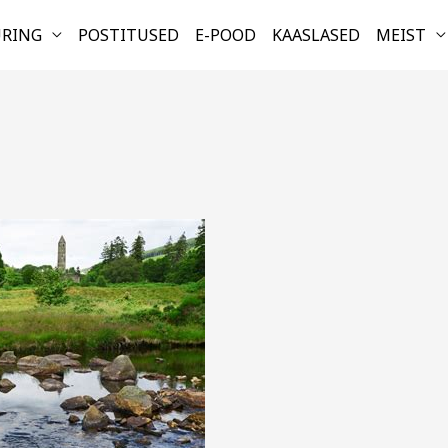
URING
POSTITUSED
E-POOD
KAASLASED
MEIST