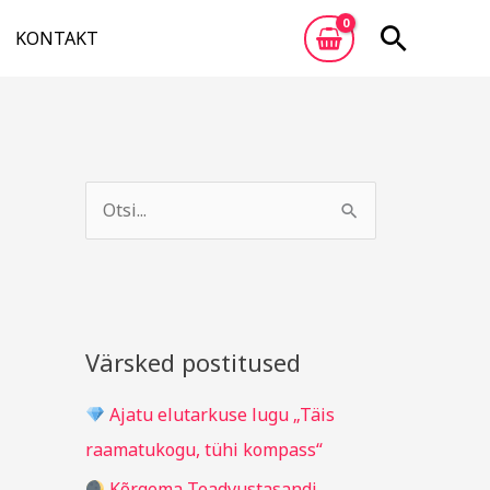
Otsi
KONTAKT
A
R
r
u
S
h
b
e
i
r
a
i
i
r
v
i
c
Värsked postitused
g
h
i
Ajatu elutarkuse lugu „Täis
f
d
raamatukogu, tühi kompass“
o
Kõrgema Teadvustasandi