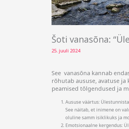
Šoti vanasõna: “Ül
25. juuli 2024
See vanasõna kannab enda
rõhutab aususe, avatuse ja 
peamised tõlgendused ja mõ
Aususe väärtus: Ülestunnista
See näitab, et inimene on va
oluline samm isiklikuks ja m
Emotsionaalne kergendus: Ül