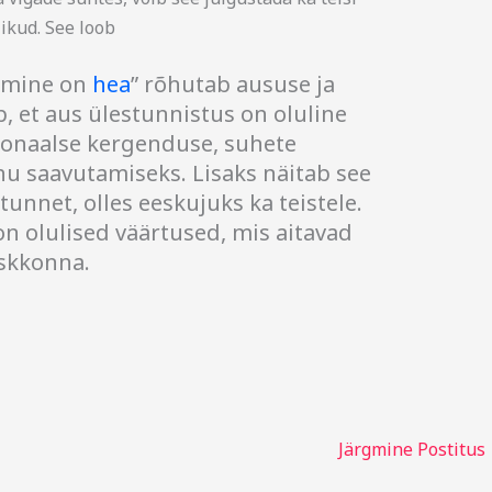
ikud. See loob
tamine on
hea
” rõhutab aususe ja
, et aus ülestunnistus on oluline
ionaalse kergenduse, suhete
u saavutamiseks. Lisaks näitab see
tunnet, olles eeskujuks ka teistele.
n olulised väärtused, mis aitavad
eskkonna.
Järgmine Postitus