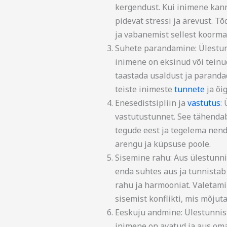
kergendust. Kui inimene kann
pidevat stressi ja ärevust. T
ja vabanemist sellest koorma
Suhete parandamine: Ülestun
inimene on eksinud või teinud
taastada usaldust ja parandad
teiste inimeste
tunnete
ja õi
Enesedistsipliin ja
vastutus
:
vastutustunnet. See tähenda
tegude eest ja tegelema nend
arengu ja küpsuse poole.
Sisemine rahu: Aus ülestunni
enda suhtes aus ja tunnistab
rahu ja harmooniat. Valetami
sisemist konflikti, mis mõjut
Eeskuju andmine: Ülestunnist
inimene on avatud ja aus oma 