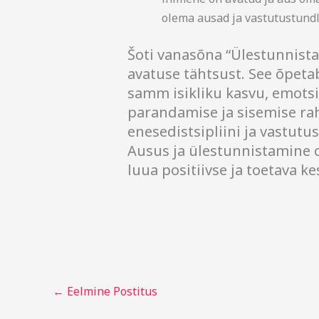
olema ausad ja vastutustundl
Šoti vanasõna “Ülestunnis
avatuse tähtsust. See õpetab
samm isikliku kasvu, emots
parandamise ja sisemise rah
enesedistsipliini ja vastutus
Ausus ja ülestunnistamine o
luua positiivse ja toetava k
←
Eelmine Postitus