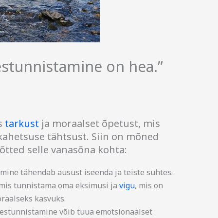
estunnistamine on hea.”
s
tarkust
ja moraalset õpetust, mis
kahetsuse tähtsust. Siin on mõned
tted selle vanasõna kohta:
mine tähendab ausust iseenda ja teiste suhtes.
lmis tunnistama oma eksimusi ja
vigu
, mis on
oraalseks kasvuks.
estunnistamine võib tuua emotsionaalset