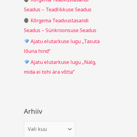
r
Seadus – Teadlikkuse Seadus
:
Kõrgema Teadvustasandi
Seadus – Sünkroonsuse Seadus
Ajatu elutarkuse lugu „Tasuta
lõuna hind“
Ajatu elutarkuse lugu „Nälg,
mida ei tohi ära võtta“
Arhiiv