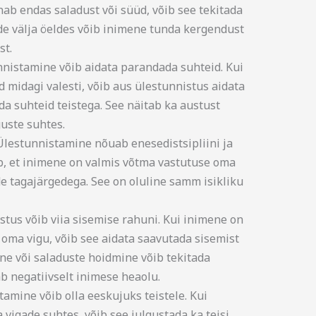
ab endas saladust või süüd, võib see tekitada
õde välja öeldes võib inimene tunda kergendust
st.
nistamine võib aidata parandada suhteid. Kui
 midagi valesti, võib aus ülestunnistus aidata
a suhteid teistega. See näitab ka austust
guste suhtes.
 Ülestunnistamine nõuab enesedistsipliini ja
b, et inimene on valmis võtma vastutuse oma
e tagajärgedega. See on oluline samm isikliku
stus võib viia sisemise rahuni. Kui inimene on
 oma vigu, võib see aidata saavutada sisemist
ne või saladuste hoidmine võib tekitada
ab negatiivselt inimese heaolu.
amine võib olla eeskujuks teistele. Kui
vigade suhtes, võib see julgustada ka teisi