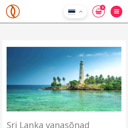
Skip
to
content
Sri Lanka vanasõnad