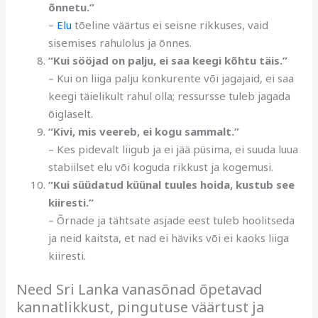
õnnetu.”
–
Elu
tõeline väärtus ei seisne rikkuses, vaid
sisemises rahulolus ja õnnes.
“Kui sööjad on palju, ei saa keegi kõhtu täis.”
– Kui on liiga palju konkurente või jagajaid, ei saa
keegi täielikult rahul olla; ressursse tuleb jagada
õiglaselt.
“Kivi, mis veereb, ei kogu sammalt.”
– Kes pidevalt liigub ja ei jää püsima, ei suuda luua
stabiilset elu või koguda rikkust ja kogemusi.
“Kui süüdatud küünal tuules hoida, kustub see
kiiresti.”
– Õrnade ja tähtsate asjade eest tuleb hoolitseda
ja neid kaitsta, et nad ei häviks või ei kaoks liiga
kiiresti.
Need Sri Lanka vanasõnad õpetavad
kannatlikkust, pingutuse väärtust ja