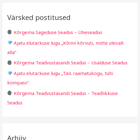
i
i
r
v
i
Värsked postitused
c
g
h
i
Kõrgema Sageduse Seadus – Üheseadus
f
d
Ajatu elutarkuse lugu „Kõnni kõrvuti, mitte ülevalt
o
alla“
r
Kõrgema Teadvustasandi Seadus – Usalduse Seadus
:
Ajatu elutarkuse lugu „Täis raamatukogu, tühi
kompass“
Kõrgema Teadvustasandi Seadus – Teadlikkuse
Seadus
Arhiiv