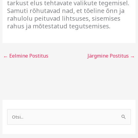
tarkust elus tehtavate valikute tegemisel.
Samuti rõhutavad nad, et tõeline õnn ja
rahulolu peituvad lihtsuses, sisemises
rahus ja mõtestatud tegutsemises.
←
Eelmine Postitus
Järgmine Postitus
→
A
R
r
u
S
h
b
e
i
r
a