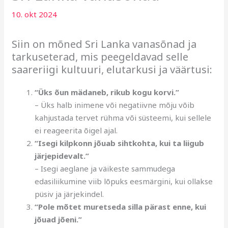
10. okt 2024
Siin on mõned Sri Lanka vanasõnad ja
tarkuseterad, mis peegeldavad selle
saareriigi kultuuri, elutarkusi ja väärtusi:
“Üks õun mädaneb, rikub kogu korvi.”
– Üks halb inimene või negatiivne mõju võib
kahjustada tervet rühma või süsteemi, kui sellele
ei reageerita õigel ajal.
“Isegi kilpkonn jõuab sihtkohta, kui ta liigub
järjepidevalt.”
– Isegi aeglane ja väikeste sammudega
edasiliikumine viib lõpuks eesmärgini, kui ollakse
püsiv ja järjekindel.
“Pole mõtet muretseda silla pärast enne, kui
jõuad jõeni.”