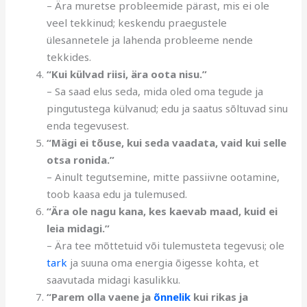
– Ära muretse probleemide pärast, mis ei ole
veel tekkinud; keskendu praegustele
ülesannetele ja lahenda probleeme nende
tekkides.
“Kui külvad riisi, ära oota nisu.”
– Sa saad elus seda, mida oled oma tegude ja
pingutustega külvanud; edu ja saatus sõltuvad sinu
enda tegevusest.
“Mägi ei tõuse, kui seda vaadata, vaid kui selle
otsa ronida.”
– Ainult tegutsemine, mitte passiivne ootamine,
toob kaasa edu ja tulemused.
“Ära ole nagu kana, kes kaevab maad, kuid ei
leia midagi.”
– Ära tee mõttetuid või tulemusteta tegevusi; ole
tark
ja suuna oma energia õigesse kohta, et
saavutada midagi kasulikku.
“Parem olla vaene ja
õnnelik
kui rikas ja