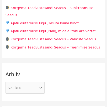
h
i
Kõrgema Teadvustasandi Seadus – Sünkroonsuse
f
d
Seadus
o
Ajatu elutarkuse lugu „Tasuta lõuna hind“
r
Ajatu elutarkuse lugu „Nälg, mida ei tohi ära võtta“
:
Kõrgema Teadvustasandi Seadus – Valikute Seadus
Kõrgema Teadvustasandi Seadus – Teenimise Seadus
Arhiiv