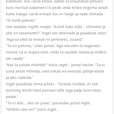
kallistust, mis ravib kõike, alates kriimustatud põlvest
kuni murtud südameni.Ta peab seda kõike tegema ainult
kahe käega, ravib ennast kui on haige ja saab töötada
18 tundi päevas.”
See avaldas inglile muljet. “Ainult kaks kätt… võimatu! Ja
see on tavamudel?” Ingel tuli lähemale ja puudutas naist.
“Aga sa oled ta teinud nii pehmeks, Issand.”
“Ta on pehme,” ütles Jumal, “aga ma olen ta tugevaks
teinud. Sa ei kujuta ette, mida ta suudab taluda ja millest
üle saada.”
“Kas ta oskab mõelda?” küsis ingel… Jumal vastas: “Ta ei
oska ainult mõelda, vaid oskab ka veenda, põhjendada
ja läbi rääkida.”
Ingel puudutas tema põski… “Issand, tundub, et see
looming lekib! Oled pannud talle liiga palju koormust
peale.”
“Ta ei leki… see on pisar,” parandas jumal inglit.
“Milleks see on?” küsis ingel…