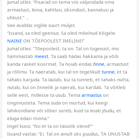
Jumal ütles: “Pisarad on tema viis väljendada oma
armastust, leina, kahtlusi, üksindust, kannatusi ja
uhkust.” …
See avaldas inglile suurt muljet.
“Issand, sa oled geenius. Sa oled mõelnud kõigele.
NAINE
ON TÕEPOOLEST IMELINE!”
Jumal ütles: “Tõepoolest, ta on. Tal on tugevust, mis
hämmastab
meest
. Ta saab hädas hakkama ja võib
kanda rasket koormat. Ta hoiab endas
õnne
, armastust
ja rõõmu. Ta naeratab, kui tal on tegelikult
tunne
, et ta
tahaks karjuda. Ta laulab, kui ta tunneb, et tahaks nutta,
nutab, kui on õnnelik ja naerab, kui kardab. Ta võitleb
selle eest, millesse ta usub. Tema
armastus
on
tingimusteta. Tema süda on murtud, kui keegi
lähikondlane või sõber sureb, kuid ta leiab jõudu, et
eluga edasi minna.”
Ingel küsis: “Nii et ta on täiuslik olend?”
Issand vastas: “Ei. Tal on ainult üks puudus, TA UNUSTAB