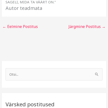
SAGELI, MIDA TA VÄÄRT ON.”
Autor teadmata
←
Eelmine Postitus
Järgmine Postitus
→
A
R
r
u
S
h
b
e
i
r
a
i
i
r
v
i
Värsked postitused
c
g