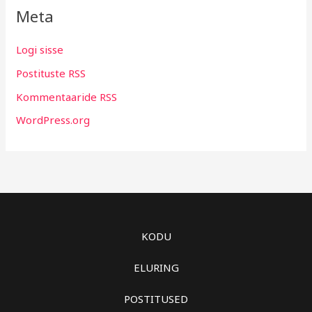
Meta
Logi sisse
Postituste RSS
Kommentaaride RSS
WordPress.org
KODU
ELURING
POSTITUSED