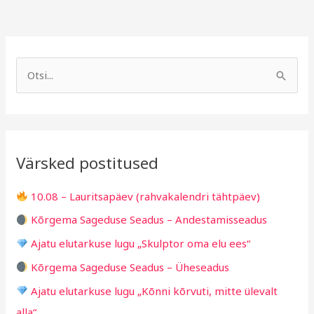
A
R
r
u
S
h
b
e
i
r
a
i
i
r
v
i
Värsked postitused
c
g
h
i
10.08 – Lauritsapäev (rahvakalendri tähtpäev)
f
d
Kõrgema Sageduse Seadus – Andestamisseadus
o
Ajatu elutarkuse lugu „Skulptor oma elu ees“
r
Kõrgema Sageduse Seadus – Üheseadus
:
Ajatu elutarkuse lugu „Kõnni kõrvuti, mitte ülevalt
alla“