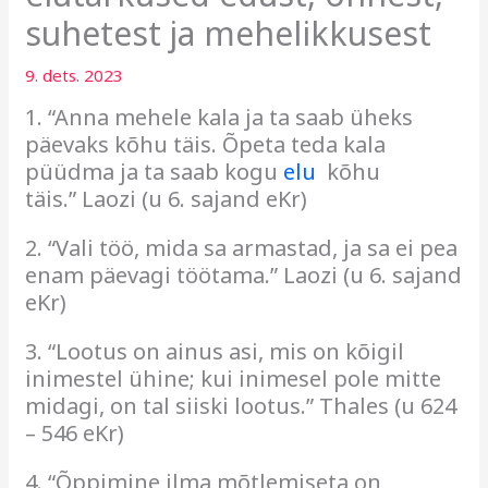
suhetest ja mehelikkusest
9. dets. 2023
1. “Anna mehele kala ja ta saab üheks
päevaks kõhu täis. Õpeta teda kala
püüdma ja ta saab kogu
elu
kõhu
täis.” Laozi (u 6. sajand eKr)
2. “Vali töö, mida sa armastad, ja sa ei pea
enam päevagi töötama.” Laozi (u 6. sajand
eKr)
3. “Lootus on ainus asi, mis on kõigil
inimestel ühine; kui inimesel pole mitte
midagi, on tal siiski lootus.” Thales (u 624
– 546 eKr)
4. “Õppimine ilma mõtlemiseta on