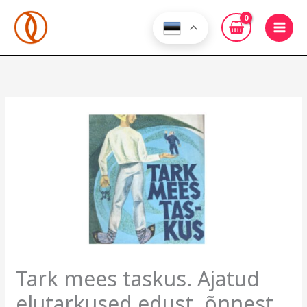
Skip
to
content
Tark mees taskus. Ajatud
elutarkused edust, õnnest,