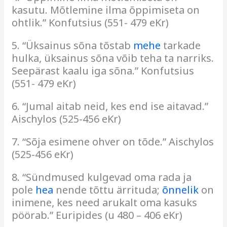
kasutu. Mõtlemine ilma õppimiseta on
ohtlik.” Konfutsius (551- 479 eKr)
5. “Üksainus sõna tõstab
mehe
tarkade
hulka, üksainus sõna võib teha ta narriks.
Seepärast kaalu iga sõna.” Konfutsius
(551- 479 eKr)
6. “Jumal aitab neid, kes end ise aitavad.”
Aischylos (525-456 eKr)
7. “Sõja esimene ohver on tõde.” Aischylos
(525-456 eKr)
8. “Sündmused kulgevad oma rada ja
pole
hea
nende tõttu ärrituda;
õnnelik
on
inimene, kes need arukalt oma kasuks
pöörab.” Euripides (u 480 – 406 eKr)