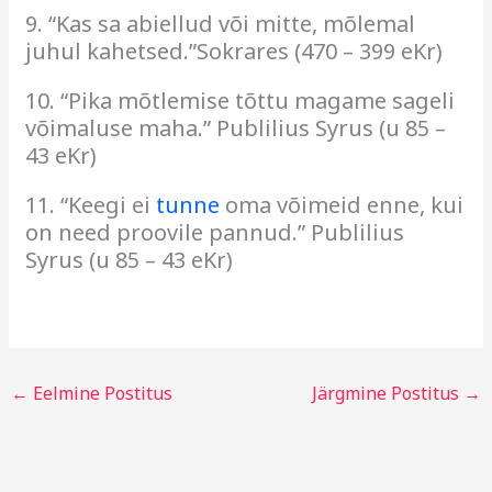
9. “Kas sa abiellud või mitte, mõlemal
juhul kahetsed.”Sokrares (470 – 399 eKr)
10. “Pika mõtlemise tõttu magame sageli
võimaluse maha.” Publilius Syrus (u 85 –
43 eKr)
11. “Keegi ei
tunne
oma võimeid enne, kui
on need proovile pannud.” Publilius
Syrus (u 85 – 43 eKr)
←
Eelmine Postitus
Järgmine Postitus
→