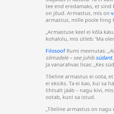
tee end eredamaks, et sind k
on jõud. Armastus, mis on
v
armastus, mille poole hing
„Armastuse keel ei kõla käsu
kohalolu, mis ütleb: ‘Ma olen 
Filosoof
Rumi meenutas:
„A
silmadele – see juhib
südant
.
Ja vanarahvas lisas: „Kes sü
Tõeline armastus ei oota, et 
ei eksiks. Ta ei kao, kui sa 
lihtsalt jääb – nagu kivi, m
ootab, kuni sa istud.
„Tõeline armastus on nagu ma