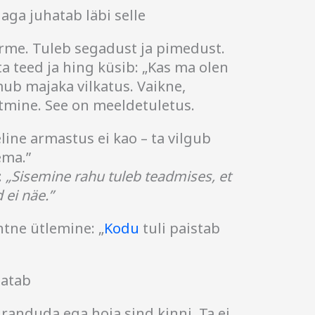
aga juhatab läbi selle
orme. Tuleb segadust ja pimedust.
ta teed ja hing küsib: „Kas ma olen
mub majaka vilkatus. Vaikne,
tmine. See on meeldetuletus.
eline armastus ei kao – ta vilgub
ema.”
:
„Sisemine rahu tuleb teadmises, et
 ei näe.”
htne ütlemine: „
Kodu
tuli paistab
hatab
i randuda ega hoia sind kinni. Ta ei