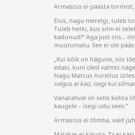
Armastus ei päästa tormist, 
Elus, nagu merelgi, tuleb t
Tuleb hetki, kus silm ei sele
kadunud?“ Aga just siis… il
muutumatu. See ei ole pääs
„Kui kõik on hägune, siis tõ
edasi, kuni oled valmis näg
Nagu Marcus Aurelius ütles
valgus ei kao, isegi kui silmad
Vanarahval oli selle kohta li
kaugele – isegi udu sees.”
Armastus ei tõmba, vaid ju
Majakas ei käsuta. Ta ei käs