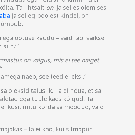
öita. Ta lihtsalt
on
. Ja selles olemises
aba
ja sellegipoolest kindel, on
 tõmbub.
 ega ootuse kaudu – vaid läbi vaikse
siin.’”
rmastus on valgus, mis ei tee haiget
”
damega näeb, see teed ei eksi.”
sa oleksid täiuslik. Ta ei nõua, et sa
hääletad ega tuule käes kõigud. Ta
is ei küsi, mitu korda sa möödud, vaid
jakas – ta ei kao, kui silmapiir