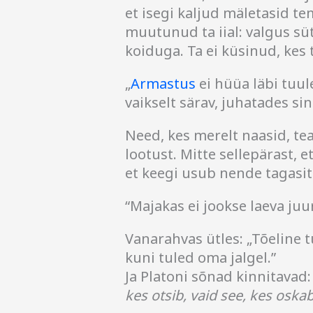
et isegi kaljud mäletasid te
muutunud ta iial: valgus süt
koiduga. Ta ei küsinud, kes t
„
Armastus
ei hüüa läbi tuul
vaikselt särav, juhatades sin
Need, kes merelt naasid, tea
lootust. Mitte sellepärast, e
et keegi usub nende tagasit
“Majakas ei jookse laeva juur
Vanarahvas ütles: „Tõeline tu
kuni tuled oma jalgel.”
Ja Platoni sõnad kinnitavad
kes otsib, vaid see, kes oska