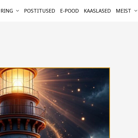
URING
POSTITUSED
E-POOD
KAASLASED
MEIST