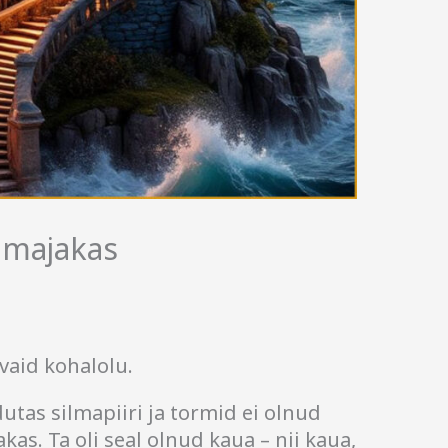
 majakas
 vaid kohalolu.
utas silmapiiri ja tormid ei olnud
kas. Ta oli seal olnud kaua – nii kaua,