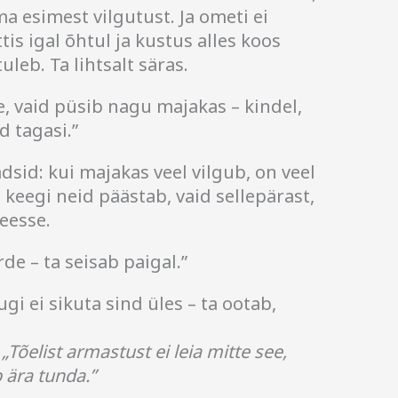
ma esimest vilgutust. Ja ometi ei
tis igal õhtul ja kustus alles koos
uleb. Ta lihtsalt säras.
e, vaid püsib nagu majakas – kindel,
d tagasi.”
dsid: kui majakas veel vilgub, on veel
t keegi neid päästab, vaid sellepärast,
eesse.
de – ta seisab paigal.”
gi ei sikuta sind üles – ta ootab,
:
„Tõelist armastust ei leia mitte see,
b ära tunda.”