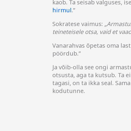
kaob. Ta seisab valguses, ise
hirmul
.”
Sokratese vaimus:
„Armastus 
teineteisele otsa, vaid et va
Vanarahvas õpetas oma laste
pöördub.”
Ja võib-olla see ongi armast
otsusta, aga ta kutsub. Ta e
tagasi, on ta ikka seal. Sam
kodutunne.