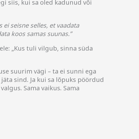
gi siis, kui sa oled kadunud või
ei seisne selles, et vaadata
adata koos samas suunas.”
le: „Kus tuli vilgub, sinna süda
use suurim vägi – ta ei sunni ega
i jäta sind. Ja kui sa lõpuks pöördud
a valgus. Sama vaikus. Sama