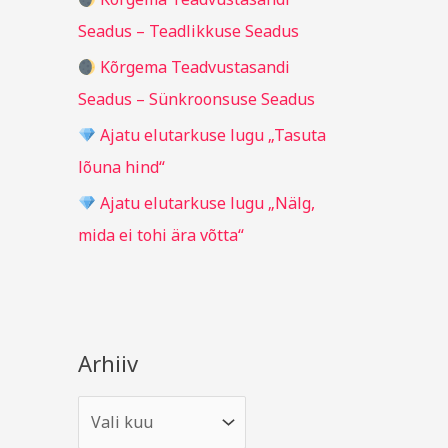
r
Seadus – Teadlikkuse Seadus
:
Kõrgema Teadvustasandi
Seadus – Sünkroonsuse Seadus
Ajatu elutarkuse lugu „Tasuta
lõuna hind“
Ajatu elutarkuse lugu „Nälg,
mida ei tohi ära võtta“
Arhiiv