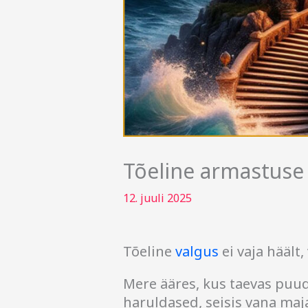
Tõeline armastuse
12. juuli 2025
Tõeline
valgus
ei vaja häält,
Mere ääres, kus taevas puud
haruldased, seisis vana maja