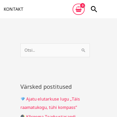
Otsi
KONTAKT
A
R
r
u
S
h
b
e
i
r
a
i
i
r
v
i
c
Värsked postitused
g
h
i
Ajatu elutarkuse lugu „Täis
f
d
raamatukogu, tühi kompass“
o
Kõrgema Teadvustasandi