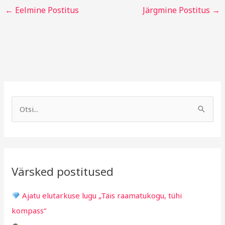
←
Eelmine Postitus
Järgmine Postitus
→
A
R
r
u
S
h
b
e
i
r
a
i
i
r
v
i
Värsked postitused
c
g
h
i
Ajatu elutarkuse lugu „Täis raamatukogu, tühi
f
d
kompass“
o