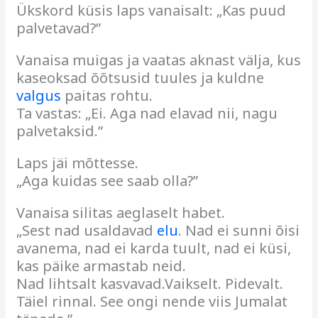
Ükskord küsis laps vanaisalt: „Kas puud
palvetavad?”
Vanaisa muigas ja vaatas aknast välja, kus
kaseoksad õõtsusid tuules ja kuldne
valgus
paitas rohtu.
Ta vastas: „Ei. Aga nad elavad nii, nagu
palvetaksid.”
Laps jäi mõttesse.
„Aga kuidas see saab olla?”
Vanaisa silitas aeglaselt habet.
„Sest nad usaldavad
elu
. Nad ei sunni õisi
avanema, nad ei karda tuult, nad ei küsi,
kas päike armastab neid.
Nad lihtsalt kasvavad.Vaikselt. Pidevalt.
Täiel rinnal. See ongi nende viis Jumalat