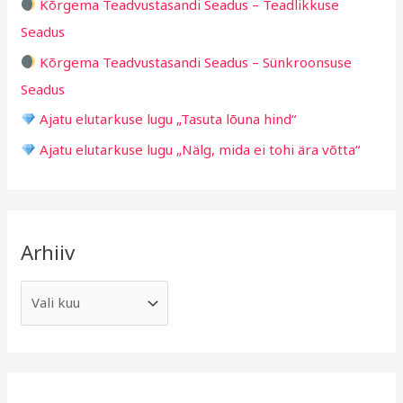
Kõrgema Teadvustasandi Seadus – Teadlikkuse
r
Seadus
:
Kõrgema Teadvustasandi Seadus – Sünkroonsuse
Seadus
Ajatu elutarkuse lugu „Tasuta lõuna hind“
Ajatu elutarkuse lugu „Nälg, mida ei tohi ära võtta“
Arhiiv