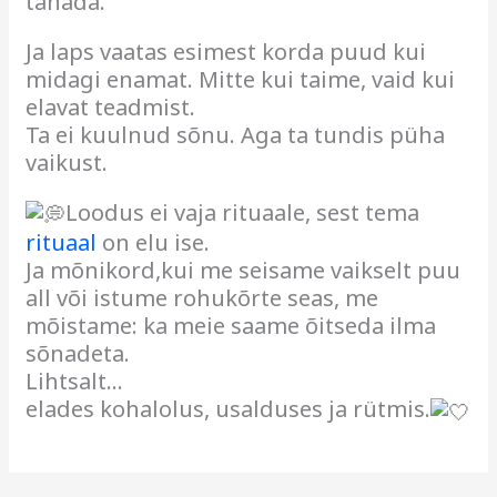
tänada.”
Ja laps vaatas esimest korda puud kui
midagi enamat. Mitte kui taime, vaid kui
elavat teadmist.
Ta ei kuulnud sõnu. Aga ta tundis püha
vaikust.
Loodus ei vaja rituaale, sest tema
rituaal
on elu ise.
Ja mõnikord,kui me seisame vaikselt puu
all või istume rohukõrte seas, me
mõistame: ka meie saame õitseda ilma
sõnadeta.
Lihtsalt…
elades kohalolus, usalduses ja rütmis.