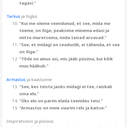
tagasi.”
Tarkus
ja õiglus
“Kui me oleme veendunud, et see, mida me
teeme, on õige, peaksime minema edasi ja
mitte muretsema, mida teised arvavad.”
“See, et midagi on seaduslik, ei tähenda, et see
on õige.”
“Tõde on ainus asi, mis jääb püsima, kui kõik
muu hääbub.”
Armastus
ja kaastunne
“See, kes teiste jaoks midagi ei tee, raiskab
oma elu.”
“Üks elu on parim elada teenides teisi.”
“Armastus on meie suurim relv ja kaitse.”
Inspiratsioon ja püsivus