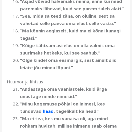
“Asjad võivad halvemaks minna, enne kui need
paremaks lähevad, kuid see parem tuleb alati.”
“See, mida sa teed täna, on oluline, sest sa
vahetad selle päeva oma elust selle vastu.”
“Ma kõnnin aeglaselt, kuid ma ei kõnni kunagi
tagasi.”
“Kõige tähtsam asi elus on olla valmis oma
suurimaks hetkeks, kui see saabub.”
“Olge kindel oma eesmärgis, sest ainult siis
leiate jõu minna lõpuni.”
Huumor ja lihtsus
“Andestage oma vaenlastele, kuid ärge
unustage nende nimesid.”
“Minu kogemuse põhjal on inimesi, kes
tunduvad
head
, tegelikult ka head.”
“Ma ei tea, kes mu vanaisa oli, aga mind
rohkem huvitab, milline inimene saab olema