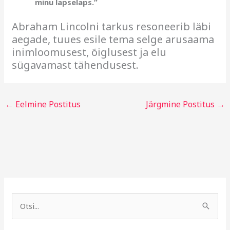
minu lapselaps.”
Abraham Lincolni tarkus resoneerib läbi
aegade, tuues esile tema selge arusaama
inimloomusest, õiglusest ja elu
sügavamast tähendusest.
←
Eelmine Postitus
Järgmine Postitus
→
A
R
r
u
S
h
b
e