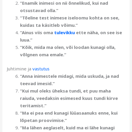
“Enamik inimesi on nii õnnelikud, kui nad
otsustavad olla.”
“Tõeline test inimese iseloomu kohta on see,
kuidas ta käsitleb võimu.”
“Ainus viis oma
tulevikku
ette näha, on see ise
luua.”
“Kõik, mida ma olen, või loodan kunagi olla,
võlgnen oma emale.”
Juhtimine ja
vastutus
“Anna inimestele midagi, mida uskuda, ja nad
teevad imesid.”
“Kui mul oleks üheksa tundi, et puu maha
raiuda, veedaksin esimesed kuus tundi kirve
teritamist.”
“Ma ei pea end kunagi lüüasaanuks enne, kui
lõpetan proovimise.”
“Ma lähen aeglaselt, kuid ma ei lähe kunagi