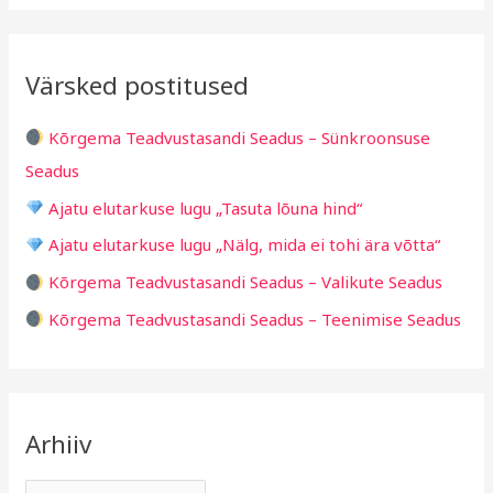
i
r
a
i
i
r
v
i
Värsked postitused
c
g
h
i
Kõrgema Teadvustasandi Seadus – Sünkroonsuse
f
d
Seadus
o
Ajatu elutarkuse lugu „Tasuta lõuna hind“
r
Ajatu elutarkuse lugu „Nälg, mida ei tohi ära võtta“
:
Kõrgema Teadvustasandi Seadus – Valikute Seadus
Kõrgema Teadvustasandi Seadus – Teenimise Seadus
Arhiiv