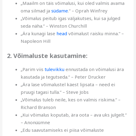
„Maailm on täis võimalusi, kui oled valmis avama
oma silmad ja
südame
.“ – Oprah Winfrey
„Võimalus peitub igas väljakutses, kui sa julged
seda näha.“ – Winston Churchill
„Ära kunagi lase
head
võimalust raisku minna.“ –
Napoleon Hill
2. Võimaluste kasutamine:
„Parim viis
tulevikku
ennustada on võimalusi ära
kasutada ja tegutseda.“ – Peter Drucker
„Ära lase võimalustel käest lipsata – need ei
pruugi tagasi tulla.“ – Steve Jobs
„Võimalus tuleb neile, kes on valmis riskima.“ –
Richard Branson
„Kui võimalus koputab, ära oota – ava uks julgelt.“
– Anonüümne
„Edu saavutamiseks ei piisa võimaluste