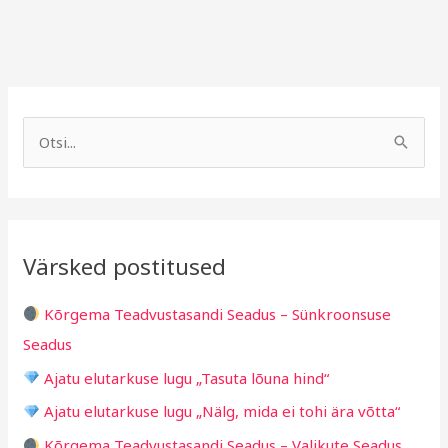
A
R
r
u
S
h
b
e
i
r
a
i
i
r
v
i
Värsked postitused
c
g
h
i
Kõrgema Teadvustasandi Seadus – Sünkroonsuse
f
d
Seadus
o
Ajatu elutarkuse lugu „Tasuta lõuna hind“
r
Ajatu elutarkuse lugu „Nälg, mida ei tohi ära võtta“
:
Kõrgema Teadvustasandi Seadus – Valikute Seadus