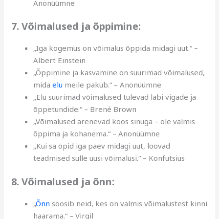
Anonüümne
7. Võimalused ja õppimine:
„Iga kogemus on võimalus õppida midagi uut.“ –
Albert Einstein
„Õppimine ja kasvamine on suurimad võimalused,
mida
elu
meile pakub.“ – Anonüümne
„Elu suurimad võimalused tulevad läbi vigade ja
õppetundide.“ – Brené Brown
„Võimalused arenevad koos sinuga – ole valmis
õppima ja kohanema.“ – Anonüümne
„Kui sa õpid iga päev midagi uut, loovad
teadmised sulle uusi võimalusi.“ – Konfutsius
8. Võimalused ja õnn:
„
Õnn
soosib neid, kes on valmis võimalustest kinni
haarama.“ – Virgil