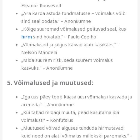
Eleanor Roosevelt
„Ära karda astuda tundmatusse – võimalus võib
sind seal oodata.“ – Anonüümne
„Kõige suuremad võimalused peituvad seal, kus
hirm
sind hoiatab.“ – Paulo Coelho
„Võimalused ja julgus käivad alati käsikäes.“ –
Nelson Mandela
„Mida suurem risk, seda suurem võimalus
kasvuks.“ – Anonüümne
5. Võimalused ja muutused:
„Iga uus päev toob kaasa uusi võimalusi kasvada ja
areneda.“ – Anonüümne
„Kui tahad midagi muuta, pead kasutama iga
võimalust.“ – Konfutsius
„Muutused võivad alguses tunduda hirmutavad,
kuid need on alati võimalus millekski paremaks.“ –