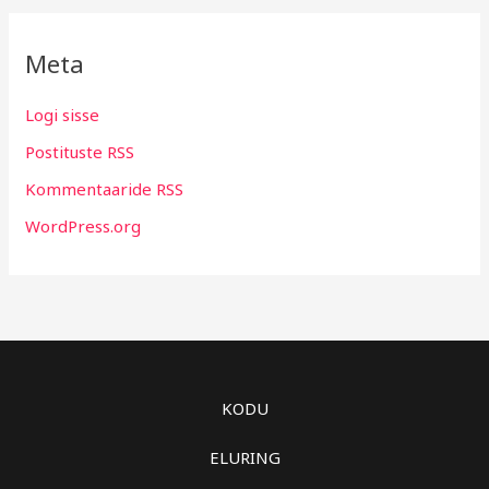
Meta
Logi sisse
Postituste RSS
Kommentaaride RSS
WordPress.org
KODU
ELURING