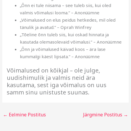
„Õnn ei tule niisama – see tuleb siis, kui oled
valmis võimalusi looma.“ – Anonüümne
„Võimalused on elus peidus hetkedes, mil oled
tänulik ja avatud.“ – Oprah Winfrey
„Tõeline õnn tuleb siis, kui oskad hinnata ja
kasutada olemasolevaid võimalusi.“ – Anonüümne
„Õnn ja võimalused käivad koos – ära lase
kummalgi käest lipsata.“ – Anonüümne
Võimalused on kõikjal – ole julge,
uudishimulik ja valmis neid ära
kasutama, sest iga võimalus on uus
samm sinu unistuste suunas.
←
Eelmine Postitus
Järgmine Postitus
→