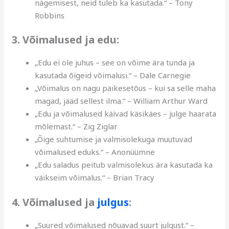
nägemisest, neid tuleb ka kasutada.“ – Tony
Robbins
3. Võimalused ja edu:
„Edu ei ole juhus – see on võime ära tunda ja
kasutada õigeid võimalusi.“ – Dale Carnegie
„Võimalus on nagu päikesetõus – kui sa selle maha
magad, jääd sellest ilma.“ – William Arthur Ward
„Edu ja võimalused käivad käsikäes – julge haarata
mõlemast.“ – Zig Ziglar
„Õige suhtumise ja valmisolekuga muutuvad
võimalused eduks.“ – Anonüümne
„Edu saladus peitub valmisolekus ära kasutada ka
väikseim võimalus.“ – Brian Tracy
4. Võimalused ja
julgus
:
„Suured võimalused nõuavad suurt julgust.“ –