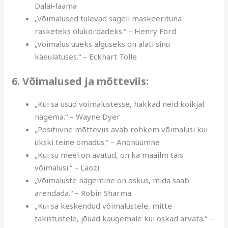
Dalai-laama
„Võimalused tulevad sageli maskeerituna
rasketeks olukordadeks.“ – Henry Ford
„Võimalus uueks alguseks on alati sinu
käeulatuses.“ – Eckhart Tolle
6. Võimalused ja mõtteviis:
„Kui sa usud võimalustesse, hakkad neid kõikjal
nägema.“ – Wayne Dyer
„Positiivne mõtteviis avab rohkem võimalusi kui
ükski teine omadus.“ – Anonüümne
„Kui su meel on avatud, on ka maailm täis
võimalusi.“ – Laozi
„Võimaluste nägemine on oskus, mida saab
arendada.“ – Robin Sharma
„Kui sa keskendud võimalustele, mitte
takistustele, jõuad kaugemale kui oskad arvata.“ –