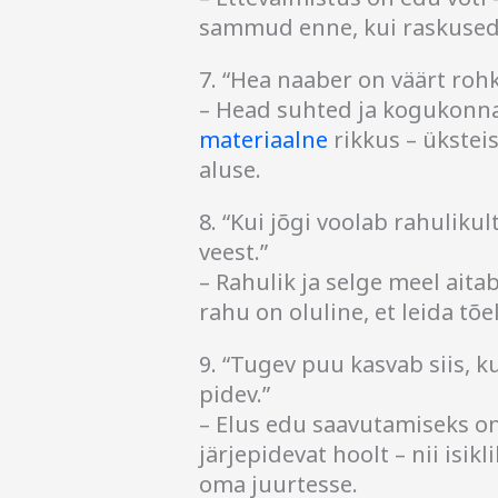
sammud enne, kui raskused 
7. “Hea naaber on väärt rohk
– Head suhted ja kogukonna
materiaalne
rikkus – ükstei
aluse.
8. “Kui jõgi voolab rahuliku
veest.”
– Rahulik ja selge meel aita
rahu on oluline, et leida tõ
9. “Tugev puu kasvab siis, k
pidev.”
– Elus edu saavutamiseks on
järjepidevat hoolt – nii isik
oma juurtesse.