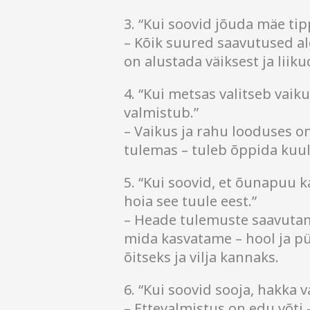
3. “Kui soovid jõuda mäe tip
– Kõik suured saavutused a
on alustada väiksest ja liiku
4. “Kui metsas valitseb vaik
valmistub.”
– Vaikus ja rahu looduses o
tulemas – tuleb õppida kuu
5. “Kui soovid, et õunapuu k
hoia see tuule eest.”
– Heade tulemuste saavutami
mida kasvatame – hool ja p
õitseks ja vilja kannaks.
6. “Kui soovid sooja, hakka
– Ettevalmistus on edu võti –