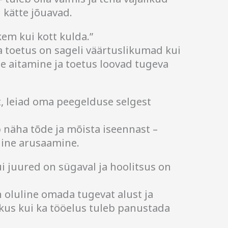
kätte jõuavad.
em kui kott kulda.”
 toetus on sageli väärtuslikumad kui
se aitamine ja toetus loovad tugeva
lt, leiad oma peegelduse selgest
b näha tõde ja mõista iseennast –
eline arusaamine.
ui juured on sügaval ja hoolitsus on
 oluline omada tugevat alust ja
likus kui ka tööelus tuleb panustada