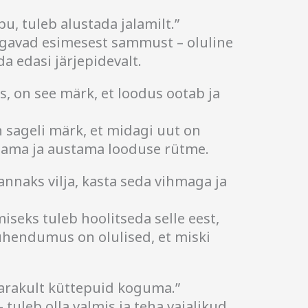
pu, tuleb alustada jalamilt.”
lgavad esimesest sammust – oluline
da edasi järjepidevalt.
us, on see märk, et loodus ootab ja
n sageli märk, et midagi uut on
lama ja austama looduse rütme.
annaks vilja, kasta seda vihmaga ja
seks tuleb hoolitseda selle eest,
ühendumus on olulised, et miski
 varakult küttepuid koguma.”
 tuleb olla valmis ja teha vajalikud