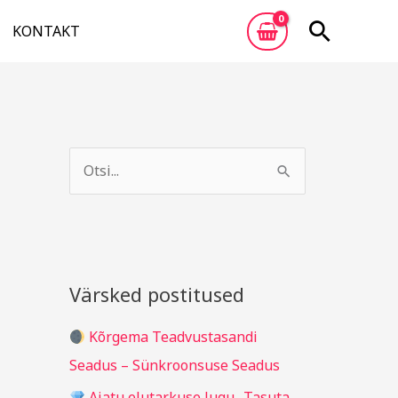
Otsi
KONTAKT
A
R
r
u
S
h
b
e
i
r
a
i
i
r
v
i
c
Värsked postitused
g
h
i
Kõrgema Teadvustasandi
f
d
Seadus – Sünkroonsuse Seadus
o
Ajatu elutarkuse lugu „Tasuta