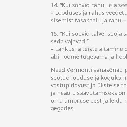
14. “Kui soovid rahu, leia se
– Looduses ja rahus veedetu
sisemist tasakaalu ja rahu –
15. “Kui soovid talvel sooja
seda vajavad.”
– Lahkus ja teiste aitamine 
abi, loome tugevama ja ho
Need Vermonti vanasõnad 
seotud looduse ja kogukonn
vastupidavust ja üksteise t
ja heaolu saavutamiseks on
oma ümbruse eest ja leida r
aegades.