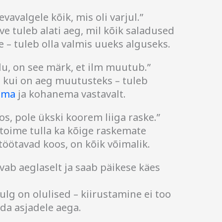
evavalgele kõik, mis oli varjul.”
ve tuleb alati aeg, mil kõik saladused
 – tuleb olla valmis uueks alguseks.
u, on see märk, et ilm muutub.”
 kui on aeg muutusteks – tuleb
dma
ja kohanema vastavalt.
s, pole ükski koorem liiga raske.”
 toime tulla ka kõige raskemate
öötavad koos, on kõik võimalik.
vab aeglaselt ja saab päikese käes
ulg on olulised – kiirustamine ei too
da asjadele aega.