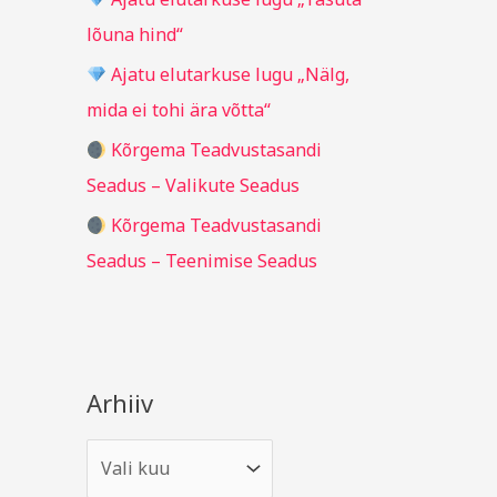
r
lõuna hind“
:
Ajatu elutarkuse lugu „Nälg,
mida ei tohi ära võtta“
Kõrgema Teadvustasandi
Seadus – Valikute Seadus
Kõrgema Teadvustasandi
Seadus – Teenimise Seadus
Arhiiv