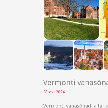
Vermonti vanasõna
28. okt 2024
Vermonti vanasõnad ja tark