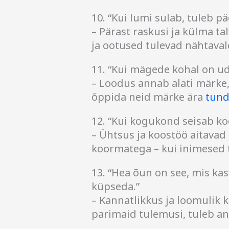
10. “Kui lumi sulab, tuleb pä
– Pärast raskusi ja külma tal
ja ootused tulevad nähtavale
11. “Kui mägede kohal on ud
– Loodus annab alati märke,
õppida neid märke ära
tun
12. “Kui kogukond seisab koo
– Ühtsus ja koostöö aitavad
koormatega – kui inimesed t
13. “Hea õun on see, mis kas
küpseda.”
– Kannatlikkus ja loomulik k
parimaid tulemusi, tuleb an