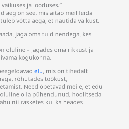
e vaikuses ja looduses.”
d aeg on see, mis aitab meil leida
 tuleb võtta aega, et nautida vaikust.
 saada, jaga oma tuld nendega, kes
on oluline – jagades oma rikkust ja
olivama kogukonna.
peegeldavad
elu
, mis on tihedalt
aga, rõhutades töökust,
oetamist. Need õpetavad meile, et edu
 oluline olla pühendunud, hoolitseda
ahu nii rasketes kui ka heades