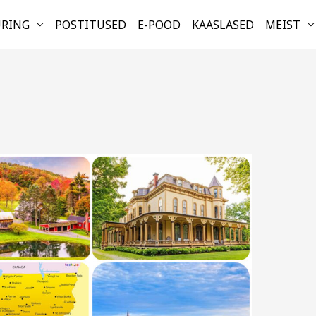
URING
POSTITUSED
E-POOD
KAASLASED
MEIST