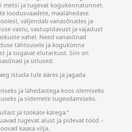
si metsi ja tugevat kogukonnatunnet.
te loodusvaadete, maalähedase
poolest, väljendab vanasõnades ja
use vastu, vastupidavust ja vajadust
 raskuste vahel. Need vanasõnad
duse tähtsusele ja kogukonna
st ja sügavat elutarkust. Siin on
asõnad ja ütlused:
aeg istuda tule ääres ja jagada
miseks ja lähedastega koos olemiseks
kuseks ja sidemete tugevdamiseks.
llast ja töökate kätega.”
avad tugevat alust ja pidevat tööd –
ovad kaasa vilja.