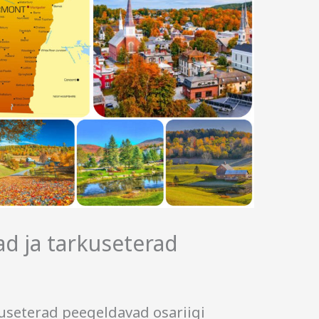
d ja tarkuseterad
useterad peegeldavad osariigi