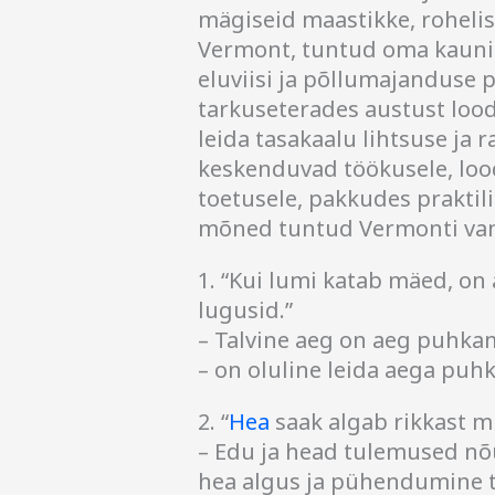
mägiseid maastikke, roheli
Vermont, tuntud oma kauni
eluviisi ja põllumajanduse 
tarkuseterades austust lood
leida tasakaalu lihtsuse ja
keskenduvad töökusele, loo
toetusele, pakkudes praktili
mõned tuntud Vermonti van
1. “Kui lumi katab mäed, on 
lugusid.”
– Talvine aeg on aeg puhka
– on oluline leida aega puh
2. “
Hea
saak algab rikkast mu
– Edu ja head tulemused nõu
hea algus ja pühendumine to