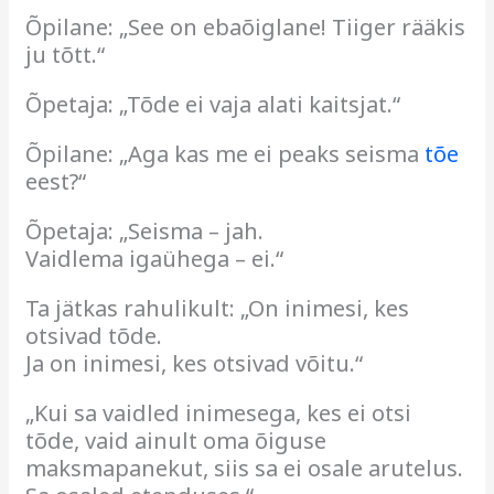
Õpilane: „See on ebaõiglane! Tiiger rääkis
ju tõtt.“
Õpetaja: „Tõde ei vaja alati kaitsjat.“
Õpilane: „Aga kas me ei peaks seisma
tõe
eest?“
Õpetaja: „Seisma – jah.
Vaidlema igaühega – ei.“
Ta jätkas rahulikult: „On inimesi, kes
otsivad tõde.
Ja on inimesi, kes otsivad võitu.“
„Kui sa vaidled inimesega, kes ei otsi
tõde, vaid ainult oma õiguse
maksmapanekut, siis sa ei osale arutelus.