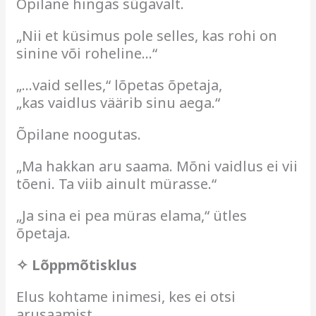
Õpilane hingas sügavalt.
„Nii et küsimus pole selles, kas rohi on
sinine või roheline…“
„…vaid selles,“ lõpetas õpetaja,
„kas vaidlus väärib sinu aega.“
Õpilane noogutas.
„Ma hakkan aru saama. Mõni vaidlus ei vii
tõeni. Ta viib ainult mürasse.“
„Ja sina ei pea müras elama,“ ütles
õpetaja.
✧ Lõppmõtisklus
Elus kohtame inimesi, kes ei otsi
arusaamist.