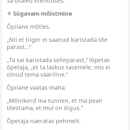
Sa osaled etenduses.“
✧ Sügavam mõistmine
Õpilane mõtles.
„Nii et tiiger ei saanud karistada tõe
pärast…“
„Ta sai karistada sellepärast,“ lõpetas
õpetaja, „et ta laskus tasemele, mis ei
olnud tema vääriline.“
Õpilane vaatas maha.
„Mõnikord ma tunnen, et ma pean
tõestama, et mul on õigus.“
Õpetaja naeratas pehmelt.