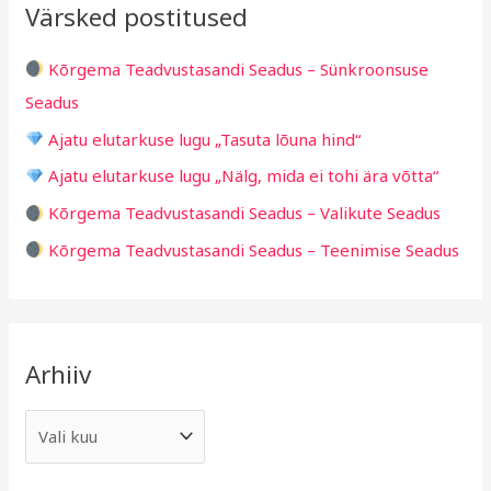
Värsked postitused
c
g
h
i
Kõrgema Teadvustasandi Seadus – Sünkroonsuse
f
d
Seadus
o
Ajatu elutarkuse lugu „Tasuta lõuna hind“
r
Ajatu elutarkuse lugu „Nälg, mida ei tohi ära võtta“
:
Kõrgema Teadvustasandi Seadus – Valikute Seadus
Kõrgema Teadvustasandi Seadus – Teenimise Seadus
Arhiiv