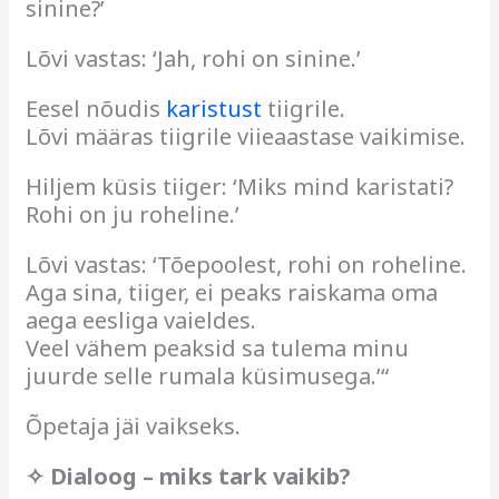
sinine?’
Lõvi vastas: ‘Jah, rohi on sinine.’
Eesel nõudis
karistust
tiigrile.
Lõvi määras tiigrile viieaastase vaikimise.
Hiljem küsis tiiger: ‘Miks mind karistati?
Rohi on ju roheline.’
Lõvi vastas: ‘Tõepoolest, rohi on roheline.
Aga sina, tiiger, ei peaks raiskama oma
aega eesliga vaieldes.
Veel vähem peaksid sa tulema minu
juurde selle rumala küsimusega.’“
Õpetaja jäi vaikseks.
✧ Dialoog – miks tark vaikib?