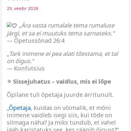
23. veebr 2026
„Ära vasta rumalale tema rumaluse
järgi, et sa ei muutuks tema sarnaseks.“
— Õpetussõnad 26:4
„
Tark inimene ei pea alati tõestama, et tal
on õigus.“
— Konfutsius
✧ Sissejuhatus – vaidlus, mis ei lõpe
Õpilane tuli õpetaja juurde ärritunult.
„
Õpetaja
, kuidas on võimalik, et mõni
inimene vaidleb isegi siis, kui tõde on
silmaga näha? Ja miks tundub, et vahel
jääb karistatuks see, kes räägib õigust?“