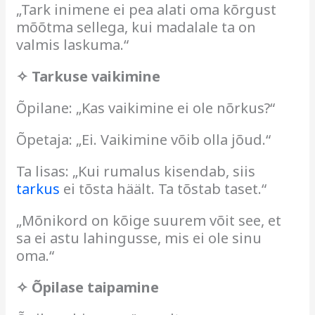
„Tark inimene ei pea alati oma kõrgust
mõõtma sellega, kui madalale ta on
valmis laskuma.“
✧ Tarkuse vaikimine
Õpilane: „Kas vaikimine ei ole nõrkus?“
Õpetaja: „Ei. Vaikimine võib olla jõud.“
Ta lisas: „Kui rumalus kisendab, siis
tarkus
ei tõsta häält. Ta tõstab taset.“
„Mõnikord on kõige suurem võit see, et
sa ei astu lahingusse, mis ei ole sinu
oma.“
✧ Õpilase taipamine