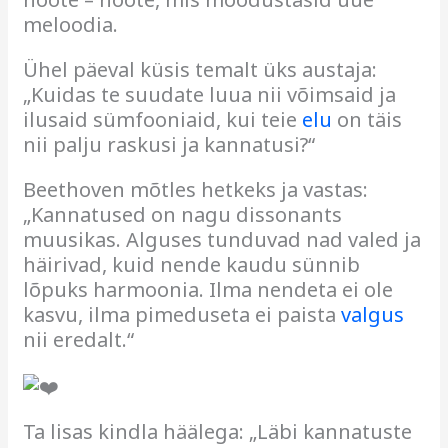
meloodia.
Ühel päeval küsis temalt üks austaja:
„Kuidas te suudate luua nii võimsaid ja
ilusaid sümfooniaid, kui teie
elu
on täis
nii palju raskusi ja kannatusi?“
Beethoven mõtles hetkeks ja vastas:
„Kannatused on nagu dissonants
muusikas. Alguses tunduvad nad valed ja
häirivad, kuid nende kaudu sünnib
lõpuks harmoonia. Ilma nendeta ei ole
kasvu, ilma pimeduseta ei paista
valgus
nii eredalt.“
Ta lisas kindla häälega: „Läbi kannatuste