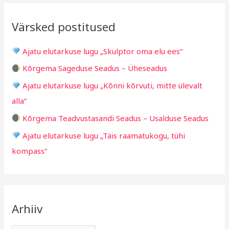
i
i
r
v
i
Värsked postitused
c
g
h
i
Ajatu elutarkuse lugu „Skulptor oma elu ees“
f
d
Kõrgema Sageduse Seadus – Üheseadus
o
Ajatu elutarkuse lugu „Kõnni kõrvuti, mitte ülevalt
r
alla“
:
Kõrgema Teadvustasandi Seadus – Usalduse Seadus
Ajatu elutarkuse lugu „Täis raamatukogu, tühi
kompass“
Arhiiv