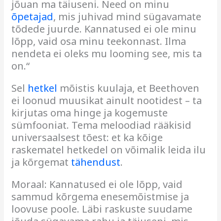
jõuan ma täiuseni. Need on minu
õpetajad
, mis juhivad mind sügavamate
tõdede juurde. Kannatused ei ole minu
lõpp, vaid osa minu teekonnast. Ilma
nendeta ei oleks mu looming see, mis ta
on.“
Sel
hetkel
mõistis kuulaja, et Beethoven
ei loonud muusikat ainult nootidest – ta
kirjutas oma hinge ja kogemuste
sümfooniat. Tema meloodiad rääkisid
universaalsest tõest: et ka kõige
raskematel hetkedel on võimalik leida ilu
ja kõrgemat
tähendust
.
Moraal: Kannatused ei ole lõpp, vaid
sammud kõrgema enesemõistmise ja
loovuse poole. Läbi raskuste suudame