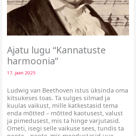
Ajatu lugu “Kannatuste
harmoonia”
17. jaan 2025
Ludwig van Beethoven istus üksinda oma
kitsukeses toas. Ta sulges silmad ja
kuulas vaikust, mille katkestasid tema
enda mõtted – mõtted kaotusest, valust
ja pimedusest, mis ta hinge varjutasid.
Ometi, isegi selle vaikuse sees, tundis ta
noote – noote, mis moodustasid uue