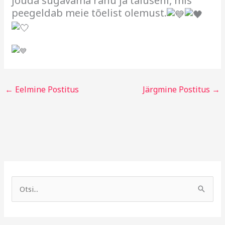
jõuda sügavama rahu ja täiuseni, mis
peegeldab meie tõelist olemust.
←
Eelmine Postitus
Järgmine Postitus
→
A
R
r
u
S
h
b
e
i
r
a