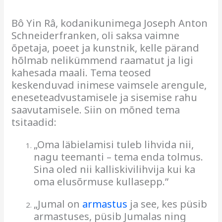
Bô Yin Râ, kodanikunimega Joseph Anton
Schneiderfranken, oli saksa vaimne
õpetaja, poeet ja kunstnik, kelle pärand
hõlmab nelikümmend raamatut ja ligi
kahesada maali.
Tema teosed
keskenduvad inimese vaimsele arengule,
eneseteadvustamisele ja sisemise rahu
saavutamisele.
Siin on mõned tema
tsitaadid:
„Oma läbielamisi tuleb lihvida nii,
nagu teemanti – tema enda tolmus.
Sina oled nii kalliskivilihvija kui ka
oma elusõrmuse kullasepp.”
„Jumal on
armastus
ja see, kes püsib
armastuses, püsib Jumalas ning