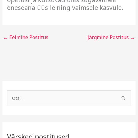
eneseanalüüsile ning vaimsele kasvule.
←
Eelmine Postitus
Järgmine Postitus
→
A
R
r
u
S
h
b
e
i
r
a
i
i
r
v
i
Värsked postitused
c