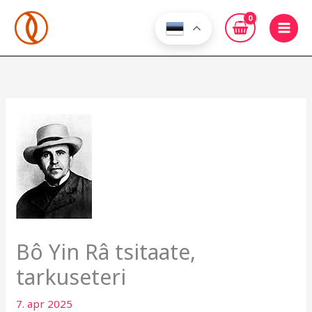
Skip
to
content
Bô Yin Râ tsitaate,
tarkuseteri
7. apr 2025