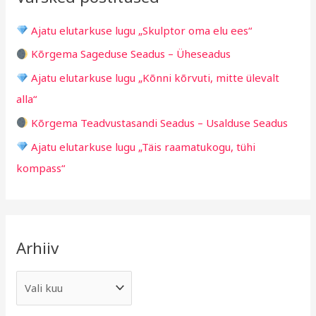
g
h
i
Ajatu elutarkuse lugu „Skulptor oma elu ees“
f
d
Kõrgema Sageduse Seadus – Üheseadus
o
Ajatu elutarkuse lugu „Kõnni kõrvuti, mitte ülevalt
r
alla“
:
Kõrgema Teadvustasandi Seadus – Usalduse Seadus
Ajatu elutarkuse lugu „Täis raamatukogu, tühi
kompass“
Arhiiv