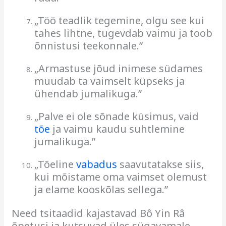
„Töö teadlik tegemine, olgu see kui
tahes lihtne, tugevdab vaimu ja toob
õnnistusi teekonnale.”
„Armastuse jõud inimese südames
muudab ta vaimselt küpseks ja
ühendab jumalikuga.”
„Palve ei ole sõnade küsimus, vaid
tõe
ja vaimu kaudu suhtlemine
jumalikuga.”
„Tõeline
vabadus
saavutatakse siis,
kui mõistame oma vaimset olemust
ja elame kooskõlas sellega.”
Need tsitaadid kajastavad Bô Yin Râ
õpetusi ja kutsuvad üles sügavamale