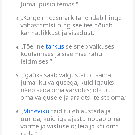
Jumal püsib temas.”
​
„Kõrgeim eesmärk tähendab hinge
vabastamist ning see tee nõuab
kannatlikkust ja visadust.”
​
„Tõeline
tarkus
seisneb vaikuses
kuulamises ja sisemise rahu
leidmises.”
„Igaüks saab valgustatud sama
jumaliku valgusega, kuid igaüks
näeb seda oma värvides; ole truu
oma valgusele ja ära otsi teiste oma.”
„
Mineviku
teid tuleb austada ja
uurida, kuid iga ajastu nõuab oma
vorme ja vastuseid; leia ja käi oma
rada.”