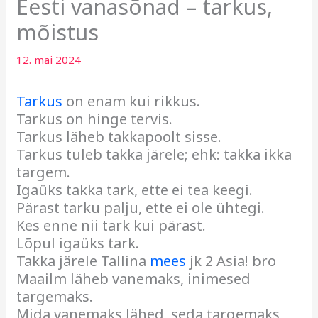
Eesti vanasõnad – tarkus,
mõistus
12. mai 2024
Tarkus
on enam kui rikkus.
Tarkus on hinge tervis.
Tarkus läheb takkapoolt sisse.
Tarkus tuleb takka järele; ehk: takka ikka
targem.
Igaüks takka tark, ette ei tea keegi.
Pärast tarku palju, ette ei ole ühtegi.
Kes enne nii tark kui pärast.
Lõpul igaüks tark.
Takka järele Tallina
mees
jk 2 Asia! bro
Maailm läheb vanemaks, inimesed
targemaks.
Mida vanemaks lähed, seda targemaks