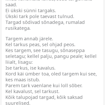
saad.
Ei ükski sünni targaks.
Ükski tark pole taevast tulnud.
Targad sõdivad sõnadega, rumalad
rusikatega.
Targem annab järele.
Kel tarkus peas, sel ohjad peos.
Kes targem, see tasugu, sõnaseppa
seletagu; kellel palju, pangu peale; kellel
liialt, lisagu:
Ise tarkus, ise kavalus.
Kord käi ümber toa, oled targem kui see,
kes maas istub.
Parem tark vaenlane kui loll sõber.
Kel kavalust, sel tarkust.
Kõik talupojad targad, kõik saksad
suurelised.