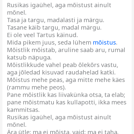
Rusikas igaühel, aga mõistust ainult
mõnel.
Tasa ja targu, madalasti ja märgu.
Tasane käib targu, madal märgu.
Ei ole veel Tartus käinud.
Mida pikem juus, seda lühem
mõistus
.
Mõistlik mõistab, aruline saab aru, rumal
katsub näpuga.
Mõistlikkude vahel peab õlekõrs vastu,
aga jõledad kisuvad raudahelad katki.
Mõistus mehe peas, aga mitte mehe käes
(rammu mehe peos).
Pane mõistlik kas liivakünka otsa, ta elab;
pane mõistmatu kas kullapotti, ikka mees
kammitsas.
Rusikas igaühel, aga mõistust ainult
mõnel.
Ära ütle: ma ei mõista, vaid: ma ei taha.