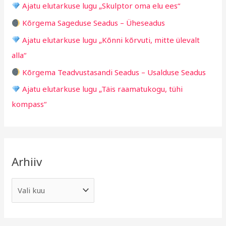
i
Ajatu elutarkuse lugu „Skulptor oma elu ees“
f
d
Kõrgema Sageduse Seadus – Üheseadus
o
Ajatu elutarkuse lugu „Kõnni kõrvuti, mitte ülevalt
r
alla“
:
Kõrgema Teadvustasandi Seadus – Usalduse Seadus
Ajatu elutarkuse lugu „Täis raamatukogu, tühi
kompass“
Arhiiv