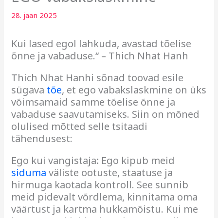
28. jaan 2025
Kui lased egol lahkuda, avastad tõelise
õnne ja vabaduse.“ – Thich Nhat Hanh
Thich Nhat Hanhi sõnad toovad esile
sügava
tõe
, et ego vabakslaskmine on üks
võimsamaid samme tõelise õnne ja
vabaduse saavutamiseks. Siin on mõned
olulised mõtted selle tsitaadi
tähendusest:
Ego kui vangistaja
:
Ego kipub meid
siduma
väliste ootuste, staatuse ja
hirmuga kaotada kontroll. See sunnib
meid pidevalt võrdlema, kinnitama oma
väärtust ja kartma hukkamõistu. Kui me