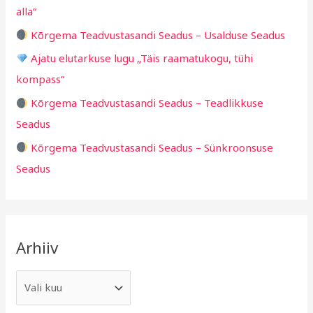
d
alla“
o
Kõrgema Teadvustasandi Seadus – Usalduse Seadus
r
Ajatu elutarkuse lugu „Täis raamatukogu, tühi
:
kompass“
Kõrgema Teadvustasandi Seadus – Teadlikkuse
Seadus
Kõrgema Teadvustasandi Seadus – Sünkroonsuse
Seadus
Arhiiv