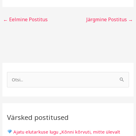
←
Eelmine Postitus
Järgmine Postitus
→
A
R
r
u
S
h
b
e
i
r
a
i
i
r
v
i
Värsked postitused
c
g
h
i
Ajatu elutarkuse lugu „Kõnni kõrvuti, mitte ülevalt
f