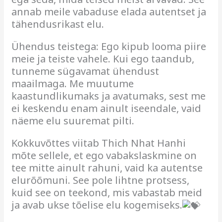
annab meile vabaduse elada autentset ja
tähendusrikast elu.
Ühendus teistega: Ego kipub looma piire
meie ja teiste vahele. Kui ego taandub,
tunneme sügavamat ühendust
maailmaga. Me muutume
kaastundlikumaks ja avatumaks, sest me
ei keskendu enam ainult iseendale, vaid
näeme elu suuremat pilti.
Kokkuvõttes viitab Thich Nhat Hanhi
mõte sellele, et ego vabakslaskmine on
tee mitte ainult rahuni, vaid ka autentse
elurõõmuni. See pole lihtne protsess,
kuid see on teekond, mis vabastab meid
ja avab ukse tõelise elu kogemiseks.