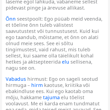
laseme egol lahkuda, vabaneme sellest
pidevast pinge ja ärevuse allikast.
Õnn
seestpoolt: Ego püüab meid veenda,
et tõeline õnn tuleb välistest
saavutustest või tunnustusest. Kuid kui
ego taandub, mõistame, et õnn on alati
olnud meie sees. See ei sõltu
tingimustest, vaid rahust, mis tuleb
sellest, kui saame olla täielikult kohal
hetkes ja aktsepteerida
elu
sellisena,
nagu see on.
Vabadus
hirmust: Ego on sageli seotud
hirmuga –
hirm
kaotuse, kriitika või
ebakindluse ees. Kui ego kaotab oma
mõju, hakkame
tajuma
elu tõelist
voolavust. Me ei karda enam tundmatut
ega seda, mida teised meist arvavad. See