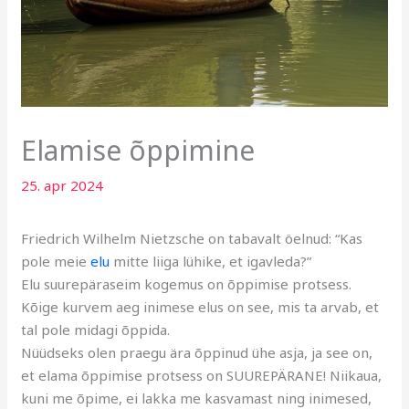
Elamise õppimine
25. apr 2024
Friedrich Wilhelm Nietzsche on tabavalt öelnud: “Kas
pole meie
elu
mitte liiga lühike, et igavleda?”
Elu suurepäraseim kogemus on õppimise protsess.
Kõige kurvem aeg inimese elus on see, mis ta arvab, et
tal pole midagi õppida.
Nüüdseks olen praegu ära õppinud ühe asja, ja see on,
et elama õppimise protsess on SUUREPÄRANE! Niikaua,
kuni me õpime, ei lakka me kasvamast ning inimesed,