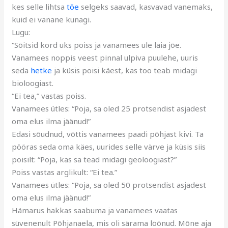
kes selle lihtsa
tõe
selgeks saavad, kasvavad vanemaks,
kuid ei vanane kunagi.
Lugu:
“Sõitsid kord üks poiss ja vanamees üle laia jõe.
Vanamees noppis veest pinnal ulpiva puulehe, uuris
seda
hetke
ja küsis poisi käest, kas too teab midagi
bioloogiast.
“Ei tea,” vastas poiss.
Vanamees ütles: “Poja, sa oled 25 protsendist asjadest
oma elus ilma jäänud!”
Edasi sõudnud, võttis vanamees paadi põhjast kivi. Ta
pööras seda oma käes, uurides selle värve ja küsis siis
poisilt: “Poja, kas sa tead midagi geoloogiast?”
Poiss vastas arglikult: “Ei tea.”
Vanamees ütles: “Poja, sa oled 50 protsendist asjadest
oma elus ilma jäänud!”
Hämarus hakkas saabuma ja vanamees vaatas
süvenenult Põhjanaela, mis oli särama löönud. Mõne aja