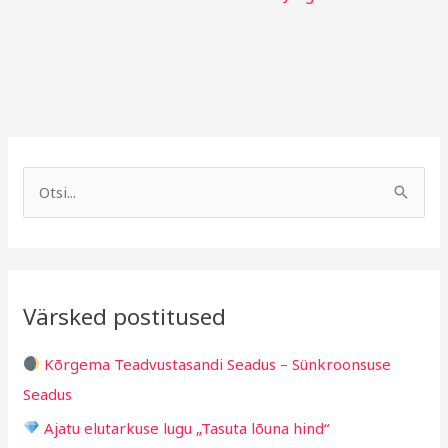
A
R
r
u
S
h
b
e
i
r
a
i
i
r
v
i
Värsked postitused
c
g
h
i
Kõrgema Teadvustasandi Seadus – Sünkroonsuse
f
d
Seadus
o
Ajatu elutarkuse lugu „Tasuta lõuna hind“
r