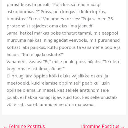
pärast küsis ta poisilt: “Poja kas sa tead midagi
astronoomiast?” Poiss, pea longus ja kulm kipras,
tunnistas: “Ei tea.” Vanamees torises: “Poja sa oled 75
protsendist asjadest oma elus ilma jäänud!”
Samal hetkel märkas poiss tohutut tammi, mis eespool
murduma hakkas, ning ägedat veevoolu, mis purunenud
kohast läbi paiskus. Ruttu pöördus ta vanamehe poole ja
hüüdis: “Ka te ujuda oskate?”
Vanamees vastas: “Ei,” mille peale poiss hüüdis: “Te olete
kogu oma elust ilma jäänud!””
Ei pruugi ära õppida kõiki eluks vajalikke oskusi ja
meetodeid, kuid “elamise õppimisel” peab küll usin
õpilane olema. Inimesel, kes sellele äratundmisele
jõuab, ei hakka kunagi igav, kuid too, kes selle unustab
või eirab, sureb ammu enne oma matuseid.
←
Eelmine Postitus
Järgmine Postitus
→