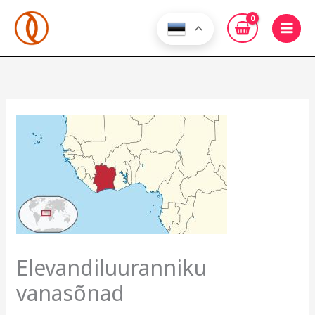
Skip
to
content
Elevandiluuranniku
vanasõnad