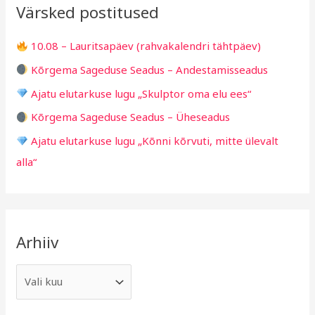
v
i
Värsked postitused
c
g
h
i
10.08 – Lauritsapäev (rahvakalendri tähtpäev)
f
d
Kõrgema Sageduse Seadus – Andestamisseadus
o
Ajatu elutarkuse lugu „Skulptor oma elu ees“
r
Kõrgema Sageduse Seadus – Üheseadus
:
Ajatu elutarkuse lugu „Kõnni kõrvuti, mitte ülevalt
alla“
Arhiiv