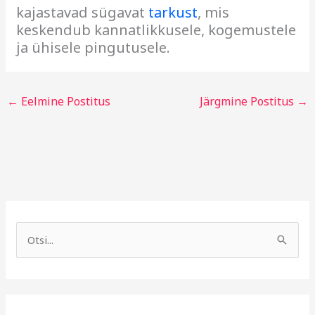
kajastavad sügavat
tarkust
, mis
keskendub kannatlikkusele, kogemustele
ja ühisele pingutusele.
←
Eelmine Postitus
Järgmine Postitus
→
A
R
r
u
S
h
b
e
i
r
a
i
i
r