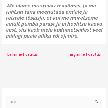
Me elame muutuvas maailmas. Ja ma
tahtsin täna meenutada endale ja
teistele tõsiasja, et kui me muretseme
ainult pumba pärast ja ei hoolitse kaevu
eest, siis kaob meie kodumetsadest veel
midagi peale allika või ojanire.
←
Eelmine Postitus
Järgmine Postitus
→
A
R
r
u
S
h
b