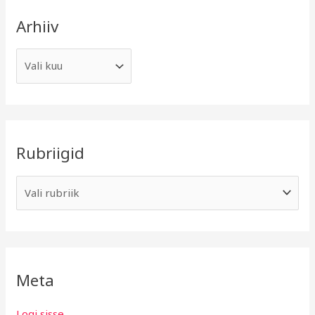
Arhiiv
Rubriigid
Meta
Logi sisse