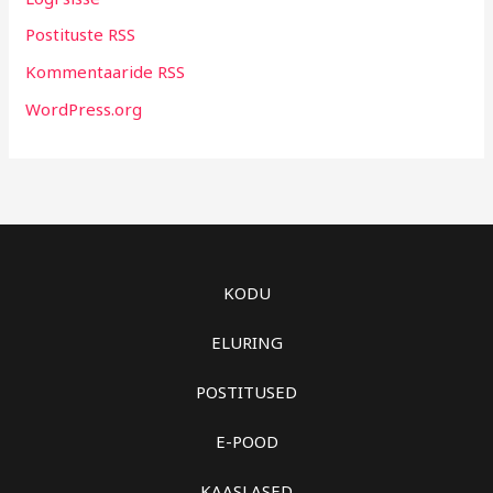
Postituste RSS
Kommentaaride RSS
WordPress.org
KODU
ELURING
POSTITUSED
E-POOD
KAASLASED