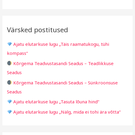
e
i
r
a
i
i
r
v
i
Värsked postitused
c
g
h
i
Ajatu elutarkuse lugu „Täis raamatukogu, tühi
f
d
kompass“
o
Kõrgema Teadvustasandi Seadus – Teadlikkuse
r
Seadus
:
Kõrgema Teadvustasandi Seadus – Sünkroonsuse
Seadus
Ajatu elutarkuse lugu „Tasuta lõuna hind“
Ajatu elutarkuse lugu „Nälg, mida ei tohi ära võtta“