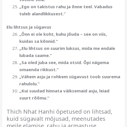
„Ego on takistus rahu ja õnne teel. Vabadus
tuleb alandlikkusest.“
Elu lihtsus ja sügavus
„Õnn ei ole koht, kuhu jõuda – see on viis,
kuidas sa kõnnid.“
„Elu lihtsus on suurim luksus, mida me endale
lubada saame.“
„Sa oled juba see, mida otsid. Õpi nägema
omaenda rikkust.“
„Vähem asju ja rohkem sügavust toob suurema
rahulolu.“
„Kui suudad hinnata väiksemaid asju, leiad
suurt rõõmu.“
Thich Nhat Hanhi õpetused on lihtsad,
kuid sügavalt mõjusad, meenutades
meile elamise, rahu ja armastuse