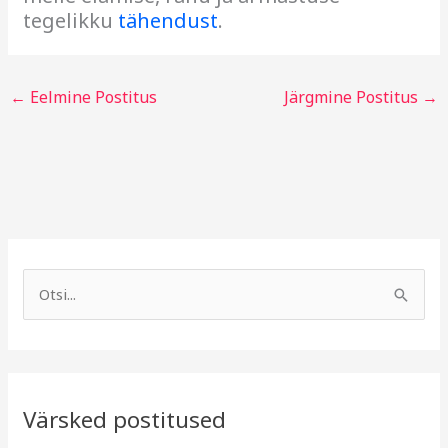
tegelikku
tähendust
.
←
Eelmine Postitus
Järgmine Postitus
→
A
R
r
u
S
h
b
e
i
r
a
i
i
r
v
i
Värsked postitused
c
g