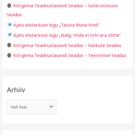
h
i
Kõrgema Teadvustasandi Seadus – Sünkroonsuse
f
d
Seadus
o
Ajatu elutarkuse lugu „Tasuta lõuna hind“
r
Ajatu elutarkuse lugu „Nälg, mida ei tohi ära võtta“
:
Kõrgema Teadvustasandi Seadus – Valikute Seadus
Kõrgema Teadvustasandi Seadus – Teenimise Seadus
Arhiiv