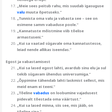
„Meie sees peitub rahu, mis suudab igasuguse
valu
muuta õpetuseks.“
„Tunnista oma valu ja vabasta see – see on
esimene samm vabaduse poole.“
„Kannatuste mõistmine viib tõelise
armastuseni.“
„Kui sa vaatad sügavale oma kannatustesse,
leiad nende allikas iseendas.“
Egost ja vabastamisest
„Kui sa lased egost lahti, avardub sinu elu ja sul
tekib sügavam ühendus universumiga.“
„Õppimine tähendab lahti laskmist sellest, mis
meid enam ei teeni.“
„Tõeline
vabadus
on loobumine vajadusest
pidevalt tõestada oma väärtust.“
„Kui sa lased minna, siis see, mis jääb, on
tõeline sina.“