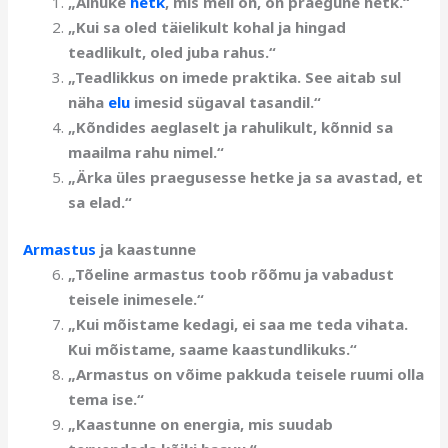
„Ainuke
hetk
, mis meil on, on praegune hetk.“
„Kui sa oled täielikult kohal ja hingad
teadlikult, oled juba rahus.“
„Teadlikkus on imede praktika. See aitab sul
näha
elu
imesid sügaval tasandil.“
„Kõndides aeglaselt ja rahulikult, kõnnid sa
maailma rahu nimel.“
„Ärka üles praegusesse hetke ja sa avastad, et
sa elad.“
Armastus
ja kaastunne
„Tõeline armastus toob rõõmu ja vabadust
teisele inimesele.“
„Kui mõistame kedagi, ei saa me teda vihata.
Kui mõistame, saame kaastundlikuks.“
„Armastus on võime pakkuda teisele ruumi olla
tema ise.“
„Kaastunne on energia, mis suudab