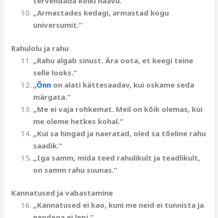
tervendada kõiki haavu.“
„Armastades kedagi, armastad kogu
universumit.“
Rahulolu ja rahu
„Rahu algab sinust. Ära oota, et keegi teine
selle looks.“
„
Õnn
on alati kättesaadav, kui oskame seda
märgata.“
„Me ei vaja rohkemat. Meil on kõik olemas, kui
me oleme hetkes kohal.“
„Kui sa hingad ja naeratad, oled sa tõeline rahu
saadik.“
„Iga samm, mida teed rahulikult ja teadlikult,
on samm rahu suunas.“
Kannatused ja vabastamine
„Kannatused ei kao, kuni me neid ei tunnista ja
nendega ei lepi.“