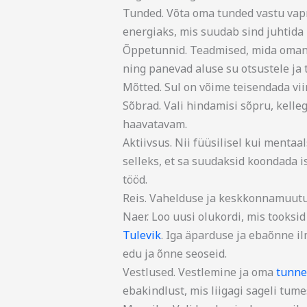
Tunded. Võta oma tunded vastu vapra
energiaks, mis suudab sind juhtida 
Õppetunnid. Teadmised, mida omanda
ning panevad aluse su otsustele ja 
Mõtted. Sul on võime teisendada vii
Sõbrad. Vali hindamisi sõpru, kelle
haavatavam.
Aktiivsus. Nii füüsilisel kui mentaa
selleks, et sa suudaksid koondada 
tööd.
Reis. Vahelduse ja keskkonnamuutu
Naer. Loo uusi olukordi, mis tooksi
Tulevik
. Iga äparduse ja ebaõnne 
edu ja õnne seoseid.
Vestlused. Vestlemine ja oma
tunne
ebakindlust, mis liigagi sageli tum