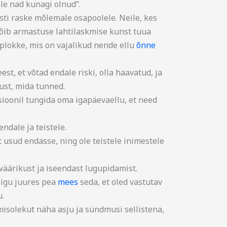
ole nad kunagi olnud”.
i raske mõlemale osapoolele. Neile, kes
õib armastuse lahtilaskmise kunst tuua
splokke, mis on vajalikud nende ellu
õnne
est, et võtad endale riski, olla haavatud, ja
ust, mida tunned.
sioonil tungida oma igapäevaellu, et need
ndale ja teistele.
t usud endasse, ning ole teistele inimestele
väärikust ja iseendast lugupidamist.
õigu juures pea
mees
seda, et oled vastutav
u.
isolekut näha asju ja sündmusi sellistena,