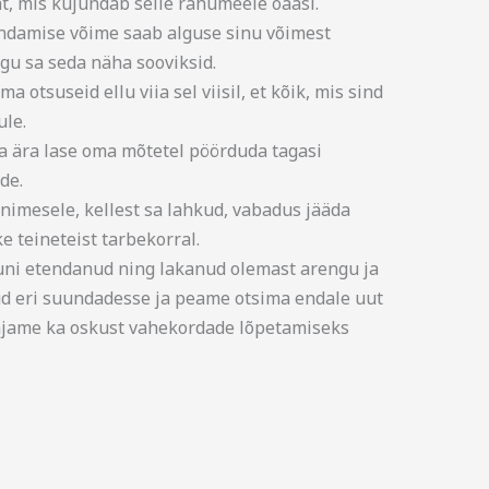
, mis kujundab selle rahumeele oaasi.
undamise võime saab alguse sinu võimest
agu sa seda näha sooviksid.
a otsuseid ellu viia sel viisil, et kõik, mis sind
ule.
ja ära lase oma mõtetel pöörduda tagasi
de.
 inimesele, kellest sa lahkud, vabadus jääda
e teineteist tarbekorral.
uni etendanud ning lakanud olemast arengu ja
d eri suundadesse ja peame otsima endale uut
vajame ka oskust vahekordade lõpetamiseks