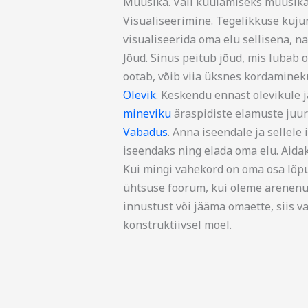
Muusika. Vali kuulamiseks muusikat
Visualiseerimine. Tegelikkuse kuj
visualiseerida oma elu sellisena, n
Jõud. Sinus peitub jõud, mis lubab om
ootab, võib viia üksnes kordaminek
Olevik
. Keskendu ennast olevikule 
mineviku
äraspidiste elamuste juur
Vabadus
. Anna iseendale ja sellele
iseendaks ning elada oma elu. Aidak
Kui mingi vahekord on oma osa lõp
ühtsuse foorum, kui oleme arenenu
innustust või jääma omaette, siis 
konstruktiivsel moel.