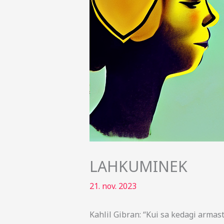
LAHKUMINEK
21. nov. 2023
Kahlil Gibran: “Kui sa kedagi armast