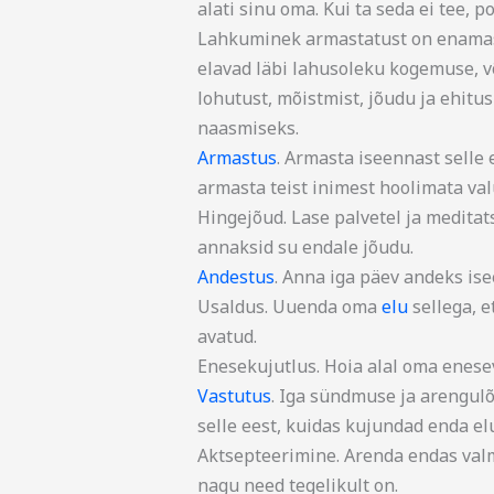
alati sinu oma. Kui ta seda ei tee, p
Lahkuminek armastatust on enamast
elavad läbi lahusoleku kogemuse, v
lohutust, mõistmist, jõudu ja ehitu
naasmiseks.
Armastus
. Armasta iseennast selle e
armasta teist inimest hoolimata val
Hingejõud. Lase palvetel ja meditat
annaksid su endale jõudu.
Andestus
. Anna iga päev andeks isee
Usaldus. Uuenda oma
elu
sellega, e
avatud.
Enesekujutlus. Hoia alal oma enese
Vastutus
. Iga sündmuse ja arengul
selle eest, kuidas kujundad enda el
Aktsepteerimine. Arenda endas valm
nagu need tegelikult on.