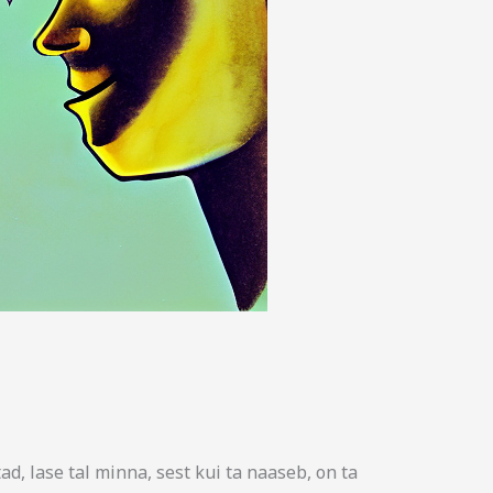
ad, lase tal minna, sest kui ta naaseb, on ta