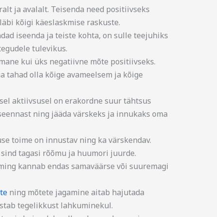
lt ja avalalt. Teisenda need positiivseks
läbi kõigi käeslaskmise raskuste.
d iseenda ja teiste kohta, on sulle teejuhiks
tegudele tulevikus.
mane kui üks negatiivne mõte positiivseks.
ga tahad olla kõige avameelsem ja kõige
lsel aktiivsusel on erakordne suur tähtsus
iseennast ning jääda värskeks ja innukaks oma
se toime on innustav ning ka värskendav.
d sind tagasi rõõmu ja huumori juurde.
ilming kannab endas samaväärse või suuremagi
te
ning mõtete jagamine aitab hajutada
estab tegelikkust lahkuminekul.