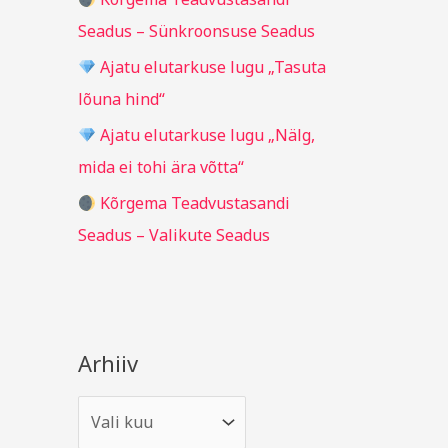
r
Seadus – Sünkroonsuse Seadus
:
Ajatu elutarkuse lugu „Tasuta
lõuna hind“
Ajatu elutarkuse lugu „Nälg,
mida ei tohi ära võtta“
Kõrgema Teadvustasandi
Seadus – Valikute Seadus
Arhiiv