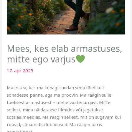
Mees, kes elab armastuses,
mitte ego varjus
17. apr 2025
Ma ei tea, kas ma kunagi suudan seda täielikult
sõnadesse panna, aga ma proovin. Ma räägin sulle
tõelisest armastusest – mehe vaatenurgast. Mitte
sellest, mida näidatakse filmides või jagatakse
sotsiaalmeedias. Ma räägin sellest, mis on sügavam kui
roosid, sõnumid ja lubadused. Ma räägin päris
armastusest.