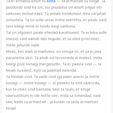
Ta ei armasta ainult su
keha
— ta armastab su hinge. Ta
puudutab sind ka siis, kui puudutus on ainult pilgus või
vaikuses hoitud käes. Ta annab kiindumust ilma varjatud
ootusteta. Ta on sulle ustav mitte seetõttu, et peab, vaid
sest keegi teine ei tundu isegi valikuna.
Tal on algusest peale ehedad kavatsused. Ta ei luba sulle
imesid, vaid näitab läbi tegude, et sa oled prioriteet,
mitte juhuslik valik.
Mees, kes elab armastuses, on sinuga nii, et sa ei pea
paranema üksi. Ta aitab sul terveneda armidest, mida
keegi pole kunagi märganudki. Ta ei päästa sind — ta
hoiab su käest, kuni sa päästad iseenda.
Ta hindab sind. Ta valib sind iga päev uuesti. Ja mitte
kunagi — mitte kunagi — ei paneks ta end olukorda,
kus ta võiks sind kaotada. Sest ta teab, et kõige
väärtuslikum ei ole mitte see, mida sa omandad, vaid
see, keda sa armastad – ja kuidas sa seda armastust
hoiad.