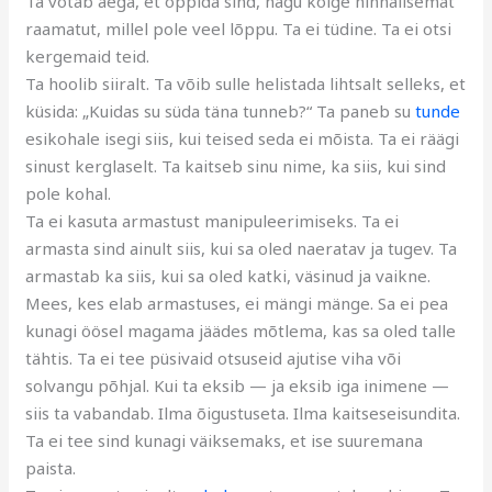
Ta võtab aega, et õppida sind, nagu kõige hinnalisemat
raamatut, millel pole veel lõppu. Ta ei tüdine. Ta ei otsi
kergemaid teid.
Ta hoolib siiralt. Ta võib sulle helistada lihtsalt selleks, et
küsida: „Kuidas su süda täna tunneb?“ Ta paneb su
tunde
esikohale isegi siis, kui teised seda ei mõista. Ta ei räägi
sinust kerglaselt. Ta kaitseb sinu nime, ka siis, kui sind
pole kohal.
Ta ei kasuta armastust manipuleerimiseks. Ta ei
armasta sind ainult siis, kui sa oled naeratav ja tugev. Ta
armastab ka siis, kui sa oled katki, väsinud ja vaikne.
Mees, kes elab armastuses, ei mängi mänge. Sa ei pea
kunagi öösel magama jäädes mõtlema, kas sa oled talle
tähtis. Ta ei tee püsivaid otsuseid ajutise viha või
solvangu põhjal. Kui ta eksib — ja eksib iga inimene —
siis ta vabandab. Ilma õigustuseta. Ilma kaitseseisundita.
Ta ei tee sind kunagi väiksemaks, et ise suuremana
paista.