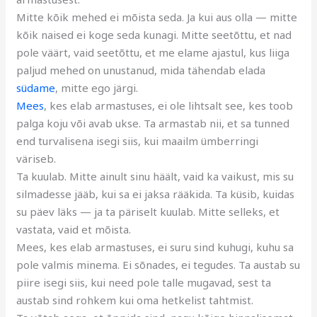
Mitte kõik mehed ei mõista seda. Ja kui aus olla — mitte
kõik naised ei koge seda kunagi. Mitte seetõttu, et nad
pole väärt, vaid seetõttu, et me elame ajastul, kus liiga
paljud mehed on unustanud, mida tähendab elada
südame
, mitte ego järgi.
Mees
, kes elab armastuses, ei ole lihtsalt see, kes toob
palga koju või avab ukse. Ta armastab nii, et sa tunned
end turvalisena isegi siis, kui maailm ümberringi
väriseb.
Ta kuulab. Mitte ainult sinu häält, vaid ka vaikust, mis su
silmadesse jääb, kui sa ei jaksa rääkida. Ta küsib, kuidas
su päev läks — ja ta päriselt kuulab. Mitte selleks, et
vastata, vaid et mõista.
Mees, kes elab armastuses, ei suru sind kuhugi, kuhu sa
pole valmis minema. Ei sõnades, ei tegudes. Ta austab su
piire isegi siis, kui need pole talle mugavad, sest ta
austab sind rohkem kui oma hetkelist tahtmist.