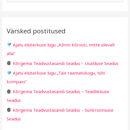
h
b
e
i
r
a
i
i
r
v
i
Värsked postitused
c
g
h
i
Ajatu elutarkuse lugu „Kõnni kõrvuti, mitte ülevalt
f
d
alla“
o
Kõrgema Teadvustasandi Seadus – Usalduse Seadus
r
Ajatu elutarkuse lugu „Täis raamatukogu, tühi
:
kompass“
Kõrgema Teadvustasandi Seadus – Teadlikkuse
Seadus
Kõrgema Teadvustasandi Seadus – Sünkroonsuse
Seadus