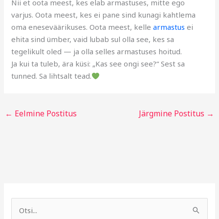
Nii et oota meest, kes elab armastuses, mitte ego
varjus. Oota meest, kes ei pane sind kunagi kahtlema
oma eneseväärikuses. Oota meest, kelle
armastus
ei
ehita sind ümber, vaid lubab sul olla see, kes sa
tegelikult oled — ja olla selles armastuses hoitud.
Ja kui ta tuleb, ära küsi: „Kas see ongi see?“ Sest sa
tunned. Sa lihtsalt tead.
←
Eelmine Postitus
Järgmine Postitus
→
A
R
r
u
S