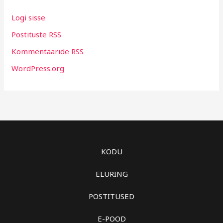
Logi sisse
Postituste RSS
Kommentaaride RSS
WordPress.org
KODU
ELURING
POSTITUSED
E-POOD