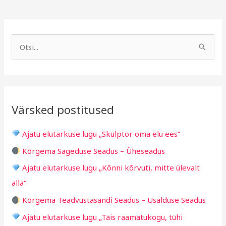
A
R
r
u
S
h
b
e
i
r
a
i
i
r
v
i
Värsked postitused
c
g
h
i
Ajatu elutarkuse lugu „Skulptor oma elu ees“
f
d
Kõrgema Sageduse Seadus – Üheseadus
o
Ajatu elutarkuse lugu „Kõnni kõrvuti, mitte ülevalt
r
alla“
:
Kõrgema Teadvustasandi Seadus – Usalduse Seadus
Ajatu elutarkuse lugu „Täis raamatukogu, tühi