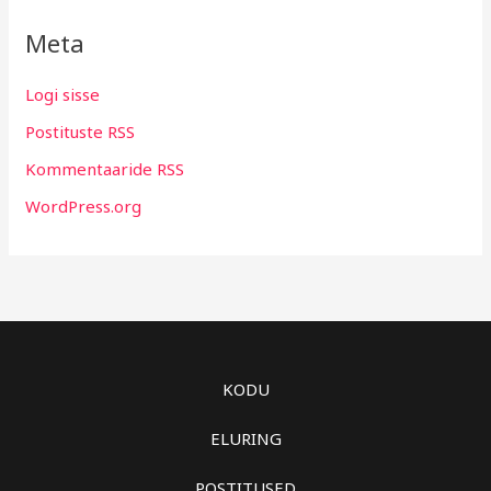
Meta
Logi sisse
Postituste RSS
Kommentaaride RSS
WordPress.org
KODU
ELURING
POSTITUSED