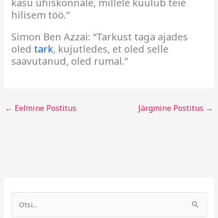
kasu ühiskonnale, millele kuulub teie
hilisem töö.”
Simon Ben Azzai: “Tarkust taga ajades
oled
tark
, kujutledes, et oled selle
saavutanud, oled rumal.”
←
Eelmine Postitus
Järgmine Postitus
→
A
R
r
u
S
h
b