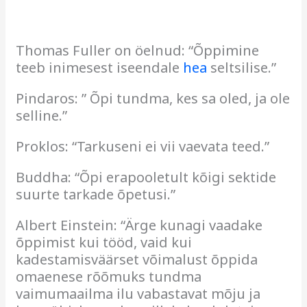
Thomas Fuller on öelnud: “Õppimine
teeb inimesest iseendale
hea
seltsilise.”
Pindaros: ” Õpi tundma, kes sa oled, ja ole
selline.”
Proklos: “Tarkuseni ei vii vaevata teed.”
Buddha: “Õpi erapooletult kõigi sektide
suurte tarkade õpetusi.”
Albert Einstein: “Ärge kunagi vaadake
õppimist kui tööd, vaid kui
kadestamisväärset võimalust õppida
omaenese rõõmuks tundma
vaimumaailma ilu vabastavat mõju ja