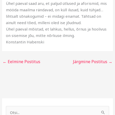
Ühel päeval saad aru, et paljud ütlused ja aforismid, mis
mööda maailma rändavad, on küll ilusad, kuid tühjad…
lihtsalt sõnakogumid – ei midagi enamat. Tähtsad on
ainult need tõed, milleni oled ise jõudnud.
Ühel päeval mõistad, et lahkus, hellus, õrnus ja hoolivus
on sisemise jõu, mitte nõrkuse ilming.
Konstantin Habenski
←
Eelmine Postitus
Järgmine Postitus
→
A
R
r
u
S