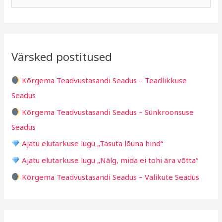
h
b
e
i
r
a
i
i
r
v
i
Värsked postitused
c
g
h
i
Kõrgema Teadvustasandi Seadus – Teadlikkuse
f
d
Seadus
o
Kõrgema Teadvustasandi Seadus – Sünkroonsuse
r
Seadus
:
Ajatu elutarkuse lugu „Tasuta lõuna hind“
Ajatu elutarkuse lugu „Nälg, mida ei tohi ära võtta“
Kõrgema Teadvustasandi Seadus – Valikute Seadus