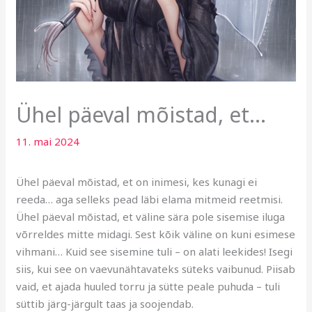
Ühel päeval mõistad, et…
11. mai 2024
Ühel päeval mõistad, et on inimesi, kes kunagi ei
reeda… aga selleks pead läbi elama mitmeid reetmisi.
Ühel päeval mõistad, et väline sära pole sisemise iluga
võrreldes mitte midagi. Sest kõik väline on kuni esimese
vihmani… Kuid see sisemine tuli – on alati leekides! Isegi
siis, kui see on vaevunähtavateks süteks vaibunud. Piisab
vaid, et ajada huuled torru ja sütte peale puhuda – tuli
süttib järg-järgult taas ja soojendab.