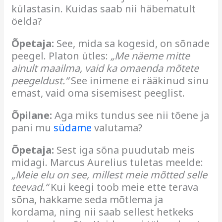
külastasin. Kuidas saab nii häbematult
öelda?
Õpetaja:
See, mida sa kogesid, on sõnade
peegel. Platon ütles:
„Me näeme mitte
ainult maailma, vaid ka omaenda mõtete
peegeldust.“
See inimene ei rääkinud sinu
emast, vaid oma sisemisest peeglist.
Õpilane:
Aga miks tundus see nii tõene ja
pani mu
südame
valutama?
Õpetaja:
Sest iga sõna puudutab meis
midagi. Marcus Aurelius tuletas meelde:
„Meie elu on see, millest meie mõtted selle
teevad.“
Kui keegi toob meie ette terava
sõna, hakkame seda mõtlema ja
kordama, ning nii saab sellest hetkeks