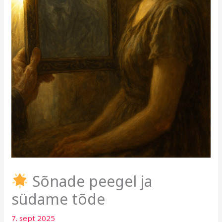
Sõnade peegel ja
südame tõde
7. sept 2025