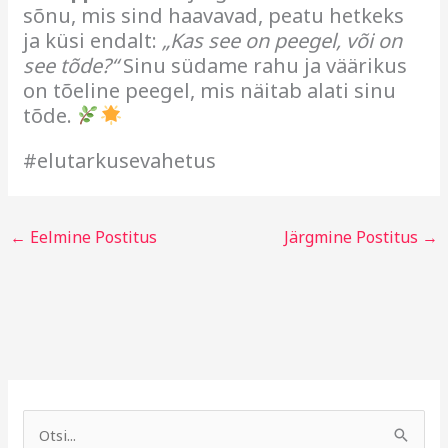
sõnu, mis sind haavavad, peatu hetkeks
ja küsi endalt:
„Kas see on peegel, või on
see tõde?“
Sinu südame rahu ja väärikus
on tõeline peegel, mis näitab alati sinu
tõde.
#elutarkusevahetus
←
Eelmine Postitus
Järgmine Postitus
→
A
R
r
u
S