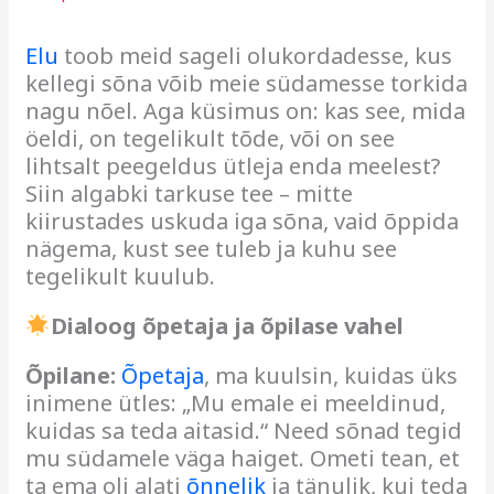
Elu
toob meid sageli olukordadesse, kus
kellegi sõna võib meie südamesse torkida
nagu nõel. Aga küsimus on: kas see, mida
öeldi, on tegelikult tõde, või on see
lihtsalt peegeldus ütleja enda meelest?
Siin algabki tarkuse tee – mitte
kiirustades uskuda iga sõna, vaid õppida
nägema, kust see tuleb ja kuhu see
tegelikult kuulub.
Dialoog õpetaja ja õpilase vahel
Õpilane:
Õpetaja
, ma kuulsin, kuidas üks
inimene ütles: „Mu emale ei meeldinud,
kuidas sa teda aitasid.“ Need sõnad tegid
mu südamele väga haiget. Ometi tean, et
ta ema oli alati
õnnelik
ja tänulik, kui teda