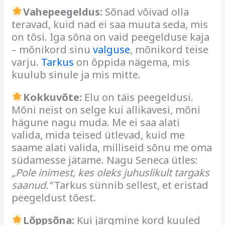
Vahepeegeldus:
Sõnad võivad olla
teravad, kuid nad ei saa muuta seda, mis
on tõsi. Iga sõna on vaid peegelduse kaja
– mõnikord sinu
valguse
, mõnikord teise
varju.
Tarkus
on õppida nägema, mis
kuulub sinule ja mis mitte.
Kokkuvõte:
Elu on täis peegeldusi.
Mõni neist on selge kui allikavesi, mõni
hägune nagu muda. Me ei saa alati
valida, mida teised ütlevad, kuid me
saame alati valida, milliseid sõnu me oma
südamesse jätame. Nagu Seneca ütles:
„Pole inimest, kes oleks juhuslikult targaks
saanud.“
Tarkus sünnib sellest, et eristad
peegeldust tõest.
Lõppsõna:
Kui järgmine kord kuuled