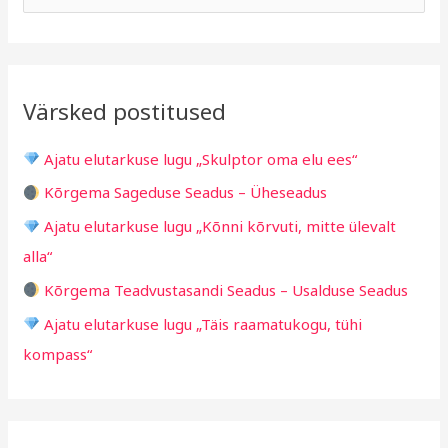
h
b
e
i
r
a
i
i
r
v
i
Värsked postitused
c
g
h
i
Ajatu elutarkuse lugu „Skulptor oma elu ees“
f
d
Kõrgema Sageduse Seadus – Üheseadus
o
Ajatu elutarkuse lugu „Kõnni kõrvuti, mitte ülevalt
r
alla“
:
Kõrgema Teadvustasandi Seadus – Usalduse Seadus
Ajatu elutarkuse lugu „Täis raamatukogu, tühi
kompass“