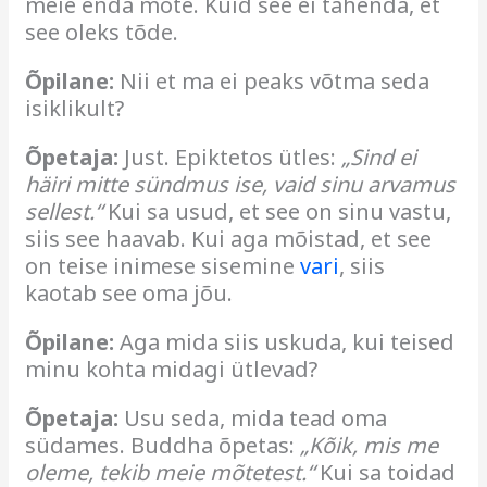
meie enda mõte. Kuid see ei tähenda, et
see oleks tõde.
Õpilane:
Nii et ma ei peaks võtma seda
isiklikult?
Õpetaja:
Just. Epiktetos ütles:
„Sind ei
häiri mitte sündmus ise, vaid sinu arvamus
sellest.“
Kui sa usud, et see on sinu vastu,
siis see haavab. Kui aga mõistad, et see
on teise inimese sisemine
vari
, siis
kaotab see oma jõu.
Õpilane:
Aga mida siis uskuda, kui teised
minu kohta midagi ütlevad?
Õpetaja:
Usu seda, mida tead oma
südames. Buddha õpetas:
„Kõik, mis me
oleme, tekib meie mõtetest.“
Kui sa toidad