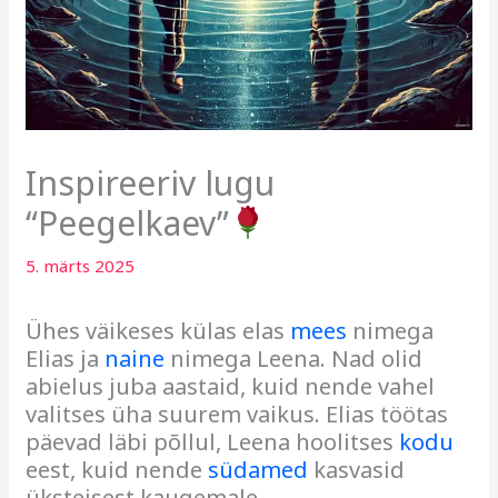
Inspireeriv lugu
“Peegelkaev”
5. märts 2025
Ühes väikeses külas elas
mees
nimega
Elias ja
naine
nimega Leena. Nad olid
abielus juba aastaid, kuid nende vahel
valitses üha suurem vaikus. Elias töötas
päevad läbi põllul, Leena hoolitses
kodu
eest, kuid nende
südamed
kasvasid
üksteisest kaugemale.