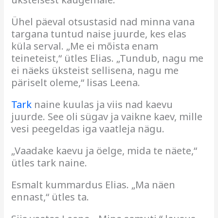
Ühel päeval otsustasid nad minna vana
targana tuntud naise juurde, kes elas
küla serval. „Me ei mõista enam
teineteist,“ ütles Elias. „Tundub, nagu me
ei näeks üksteist sellisena, nagu me
päriselt oleme,“ lisas Leena.
Tark
naine kuulas ja viis nad kaevu
juurde. See oli sügav ja vaikne kaev, mille
vesi peegeldas iga vaatleja nägu.
„Vaadake kaevu ja öelge, mida te näete,“
ütles tark naine.
Esmalt kummardus Elias. „Ma näen
ennast,“ ütles ta.