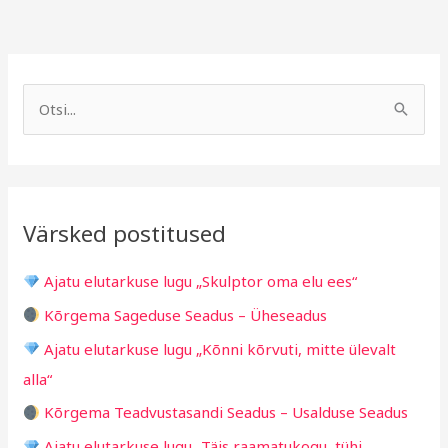
A
R
r
u
S
h
b
e
i
r
a
i
i
r
v
i
Värsked postitused
c
g
h
i
Ajatu elutarkuse lugu „Skulptor oma elu ees“
f
d
Kõrgema Sageduse Seadus – Üheseadus
o
Ajatu elutarkuse lugu „Kõnni kõrvuti, mitte ülevalt
r
alla“
:
Kõrgema Teadvustasandi Seadus – Usalduse Seadus
Ajatu elutarkuse lugu „Täis raamatukogu, tühi