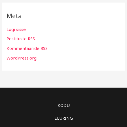
Meta
Logi sisse
Postituste RSS
Kommentaaride RSS
WordPress.org
KODU
ELURING