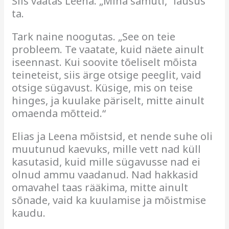
Siis vaatas Leena. „Mina samuti,“ lausus
ta.
Tark naine noogutas. „See on teie
probleem. Te vaatate, kuid näete ainult
iseennast. Kui soovite tõeliselt mõista
teineteist, siis ärge otsige peeglit, vaid
otsige sügavust. Küsige, mis on teise
hinges, ja kuulake päriselt, mitte ainult
omaenda mõtteid.“
Elias ja Leena mõistsid, et nende suhe oli
muutunud kaevuks, mille vett nad küll
kasutasid, kuid mille sügavusse nad ei
olnud ammu vaadanud. Nad hakkasid
omavahel taas rääkima, mitte ainult
sõnade, vaid ka kuulamise ja mõistmise
kaudu.