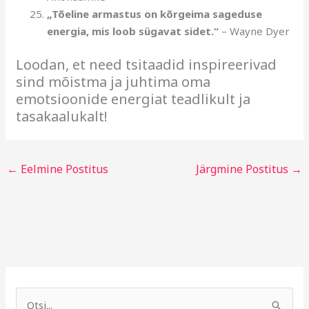
„Tõeline armastus on kõrgeima sageduse
energia, mis loob sügavat sidet.“
– Wayne Dyer
Loodan, et need tsitaadid inspireerivad
sind mõistma ja juhtima oma
emotsioonide energiat teadlikult ja
tasakaalukalt!
←
Eelmine Postitus
Järgmine Postitus
→
A
R
r
u
S