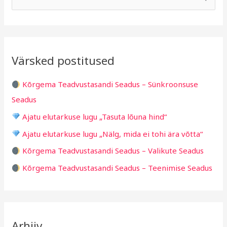
h
b
e
i
r
a
i
i
r
v
i
Värsked postitused
c
g
h
i
Kõrgema Teadvustasandi Seadus – Sünkroonsuse
f
d
Seadus
o
Ajatu elutarkuse lugu „Tasuta lõuna hind“
r
Ajatu elutarkuse lugu „Nälg, mida ei tohi ära võtta“
:
Kõrgema Teadvustasandi Seadus – Valikute Seadus
Kõrgema Teadvustasandi Seadus – Teenimise Seadus
Arhiiv