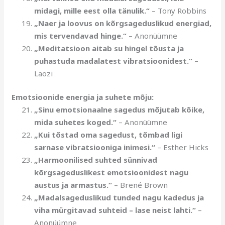
midagi, mille eest olla tänulik.“
– Tony Robbins
„Naer ja loovus on kõrgsageduslikud energiad,
mis tervendavad hinge.“
– Anonüümne
„Meditatsioon aitab su hingel tõusta ja
puhastuda madalatest vibratsioonidest.“
–
Laozi
Emotsioonide energia ja suhete mõju:
„Sinu emotsionaalne sagedus mõjutab kõike,
mida suhetes koged.“
– Anonüümne
„Kui tõstad oma sagedust, tõmbad ligi
sarnase vibratsiooniga inimesi.“
– Esther Hicks
„Harmoonilised suhted sünnivad
kõrgsageduslikest emotsioonidest nagu
austus ja armastus.“
– Brené Brown
„Madalsageduslikud tunded nagu kadedus ja
viha mürgitavad suhteid – lase neist lahti.“
–
Anonüümne