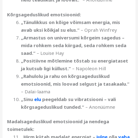
Kõrgsageduslikud emotsioonid:
„Tänulikkus on kõige võimsam energia, mis
avab uksi kõikjal su elus.“
– Oprah Winfrey
„Armastus on universumi kõrgeim sagedus –
mida rohkem seda kiirgad, seda rohkem seda
saad.“
– Louise Hay
„Positiivne mõtlemine tõstab su energiataset
ja kutsub ligi küllust.“
– Napoleon Hill
„Rahulolu ja rahu on kõrgsageduslikud
emotsioonid, mis loovad selgust ja tasakaalu.“
– Dalai-laama
„Sinu
elu
peegeldab su vibratsiooni – vali
kõrgsageduslikud tunded.“
– Anonüümne
Madalsageduslikud emotsioonid ja nendega
toimetulek:
„Hirm kütab madalat energiat –
julge
olla
vaba