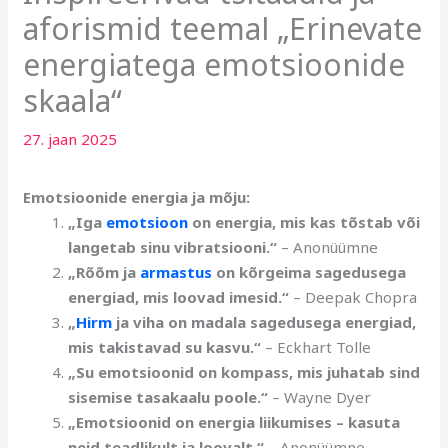
aforismid teemal „Erinevate
energiatega emotsioonide
skaala“
27. jaan 2025
Emotsioonide energia ja mõju:
„Iga
emotsioon
on energia, mis kas tõstab või
langetab sinu vibratsiooni.“
– Anonüümne
„Rõõm ja
armastus
on kõrgeima sagedusega
energiad, mis loovad imesid.“
– Deepak Chopra
„
Hirm
ja viha on madala sagedusega energiad,
mis takistavad su kasvu.“
– Eckhart Tolle
„Su emotsioonid on kompass, mis juhatab sind
sisemise tasakaalu poole.“
– Wayne Dyer
„Emotsioonid on energia liikumises – kasuta
neid teadlikult ja loovalt.“
– Anonüümne