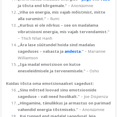
ja tõsta end kõrgemale.“
– Anonüümne
„Viha on energia, mis vajab mõistmist, mitte
alla surumist.“
– Rumi
„Kurbus ei ole nõrkus – see on madalama
vibratsiooni energia, mis vajab tervendamist.“
– Thich Nhat Hanh
„Ära lase süütundel hoida sind madalas
sageduses – vabasta ja
andesta
.“
– Marianne
Williamson
„Iga madal emotsioon on kutse
eneseleidmisele ja tervenemisele.“
– Osho
Kuidas tõsta oma emotsionaalset sagedust:
„Sinu mõtted loovad sinu emotsioonide
sageduse – vali need hoolikalt.“
– Joe Dispenza
„Hingamine, tänulikkus ja armastus on parimad
vahendid energia tõstmiseks.“
– Anonüümne
„Kui tunned end madalal sagedusel, leia