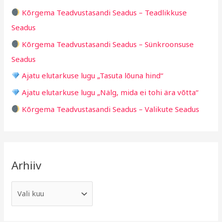
h
i
Kõrgema Teadvustasandi Seadus – Teadlikkuse
f
d
Seadus
o
Kõrgema Teadvustasandi Seadus – Sünkroonsuse
r
Seadus
:
Ajatu elutarkuse lugu „Tasuta lõuna hind“
Ajatu elutarkuse lugu „Nälg, mida ei tohi ära võtta“
Kõrgema Teadvustasandi Seadus – Valikute Seadus
Arhiiv