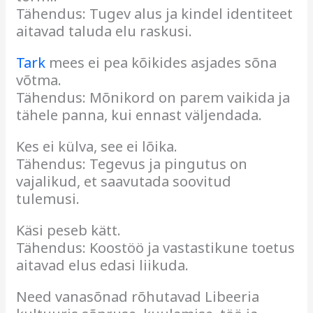
Tähendus: Tugev alus ja kindel identiteet
aitavad taluda elu raskusi.
Tark
mees ei pea kõikides asjades sõna
võtma.
Tähendus: Mõnikord on parem vaikida ja
tähele panna, kui ennast väljendada.
Kes ei külva, see ei lõika.
Tähendus: Tegevus ja pingutus on
vajalikud, et saavutada soovitud
tulemusi.
Käsi peseb kätt.
Tähendus: Koostöö ja vastastikune toetus
aitavad elus edasi liikuda.
Need vanasõnad rõhutavad Libeeria