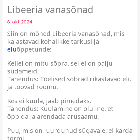
Libeeria vanasõnad
8. okt 2024
Siin on mõned Libeeria vanasõnad, mis
kajastavad kohalikke tarkusi ja
elu
õppetunde:
Kellel on mitu sõpra, sellel on palju
südameid.
Tähendus: Tõelised sõbrad rikastavad elu
ja toovad rõõmu.
Kes ei kuula, jääb pimedaks.
Tähendus: Kuulamine on oluline, et
õppida ja arendada arusaamu.
Puu, mis on juurdunud sügavale, ei karda
tormi.