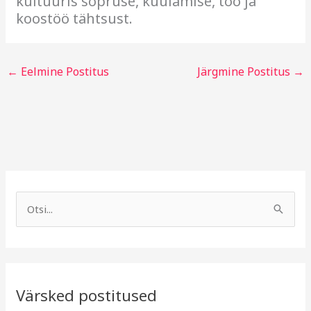
kultuuris sõpruse, kuulamise, töö ja
koostöö tähtsust.
←
Eelmine Postitus
Järgmine Postitus
→
A
R
r
u
S
h
b
e
i
r
a
i
i
r
v
i
Värsked postitused
c
g