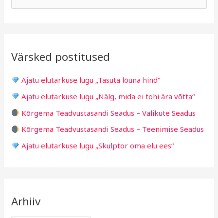
h
b
e
i
r
a
i
i
r
v
i
Värsked postitused
c
g
h
i
Ajatu elutarkuse lugu „Tasuta lõuna hind“
f
d
Ajatu elutarkuse lugu „Nälg, mida ei tohi ära võtta“
o
Kõrgema Teadvustasandi Seadus – Valikute Seadus
r
Kõrgema Teadvustasandi Seadus – Teenimise Seadus
:
Ajatu elutarkuse lugu „Skulptor oma elu ees“
Arhiiv