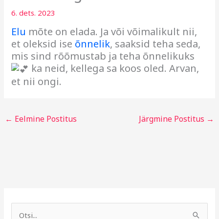
6. dets. 2023
Elu
mõte on elada. Ja või võimalikult nii,
et oleksid ise
õnnelik
, saaksid teha seda,
mis sind rõõmustab ja teha õnnelikuks
ka neid, kellega sa koos oled. Arvan,
et nii ongi.
←
Eelmine Postitus
Järgmine Postitus
→
A
R
r
u
S