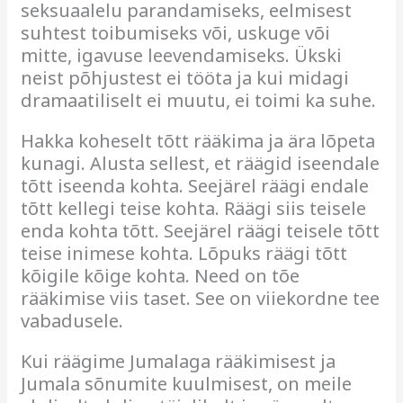
seksuaalelu parandamiseks, eelmisest
suhtest toibumiseks või, uskuge või
mitte, igavuse leevendamiseks. Ükski
neist põhjustest ei tööta ja kui midagi
dramaatiliselt ei muutu, ei toimi ka suhe.
Hakka koheselt tõtt rääkima ja ära lõpeta
kunagi. Alusta sellest, et räägid iseendale
tõtt iseenda kohta. Seejärel räägi endale
tõtt kellegi teise kohta. Räägi siis teisele
enda kohta tõtt. Seejärel räägi teisele tõtt
teise inimese kohta. Lõpuks räägi tõtt
kõigile kõige kohta.
Need on tõe
rääkimise viis taset. See on viiekordne tee
vabadusele.
Kui räägime Jumalaga rääkimisest ja
Jumala sõnumite kuulmisest, on meile