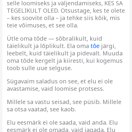
selle loomiseks ja väljendamiseks, KES SA
TEGELIKULT OLED. Otsustage, kes te olete
– kes soovite olla – ja tehke siis kõik, mis
teie võimuses, et see olla.
Ütle oma tõde — sõbralikult, kuid
täielikult ja lõplikult. Ela oma
tõe
järgi,
leebelt, kuid täielikult ja pidevalt. Muuda
oma tõde kergelt ja kiiresti, kui kogemus
toob sulle uue selguse.
Sügavaim saladus on see, et elu ei ole
avastamise, vaid loomise protsess.
Millele sa vastu seisad, see püsib. Millele
sa otsa vaatad, see kaob.
Elu eesmärk ei ole saada, vaid anda. Elu
eesmärk ei ole omada, vaid jagada. Elu