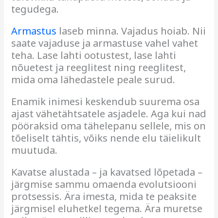
tegudega
.
Armastus
laseb minna. Vajadus hoiab. Nii
saate vajaduse ja armastuse vahel vahet
teha. Lase lahti ootustest, lase lahti
nõuetest ja reeglitest ning reeglitest,
mida oma lähedastele peale surud.
Enamik inimesi keskendub suurema osa
ajast vähetähtsatele asjadele. Aga kui nad
pööraksid oma tähelepanu sellele, mis on
tõeliselt tähtis, võiks nende elu täielikult
muutuda
.
Kavatse alustada – ja kavatsed lõpetada –
järgmise sammu omaenda evolutsiooni
protsessis. Ära imesta, mida te peaksite
järgmisel eluhetkel tegema. Ära muretse