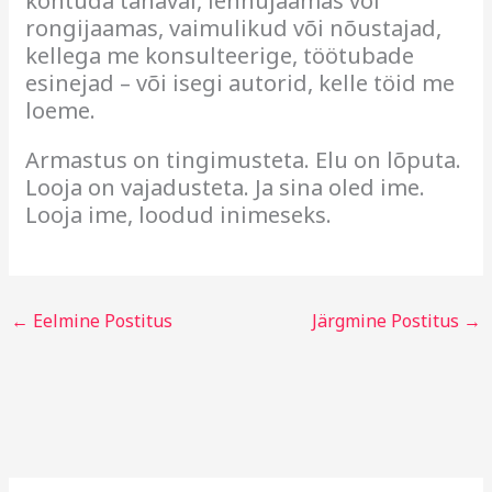
kohtuda tänaval, lennujaamas või
rongijaamas, vaimulikud või nõustajad,
kellega me konsulteerige, töötubade
esinejad – või isegi autorid, kelle töid me
loeme.
Armastus on tingimusteta. Elu on lõputa.
Looja on vajadusteta. Ja sina oled ime.
Looja ime, loodud inimeseks.
←
Eelmine Postitus
Järgmine Postitus
→