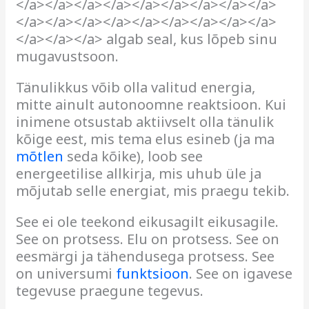
</a></a></a></a></a></a></a></a></a>
</a></a></a></a></a></a></a></a></a>
</a></a></a> algab seal, kus lõpeb sinu
mugavustsoon.
Tänulikkus võib olla valitud energia,
mitte ainult autonoomne reaktsioon. Kui
inimene otsustab aktiivselt olla tänulik
kõige eest, mis tema elus esineb (ja ma
mõtlen
seda kõike), loob see
energeetilise allkirja, mis uhub üle ja
mõjutab selle energiat, mis praegu tekib.
See ei ole teekond eikusagilt eikusagile.
See on protsess. Elu on protsess. See on
eesmärgi ja tähendusega protsess. See
on universumi
funktsioon
. See on igavese
tegevuse praegune tegevus.