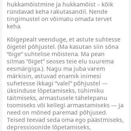
hukkamõistmine ja hukkamõist – kõik
ründavad keha rakutasandil. Nende
tingimustel on võimatu omada tervet
keha.
Kõigepealt veenduge, et astute suhtesse
õigetel põhjustel. (Ma kasutan siin sõna
“õige” suhtelise mõistena. Ma pean
silmas “õiget” seoses teie elu suurema
eesmärgiga.).
Nagu ma juba varem
märkisin, astuvad enamik inimesi
suhetesse ikkagi “valel” põhjustel —
üksinduse lõpetamiseks, tühimiku
täitmiseks, armastusele tähelepanu
toomiseks või kellegi armastamiseks — ja
need on mõned paremad põhjused.
Teised teevad seda oma ego päästmiseks,
depressioonide lõpetamiseks,