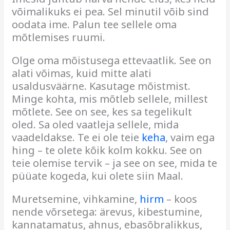
võimalikuks ei pea. Sel minutil võib sind
oodata ime. Palun tee sellele oma
mõtlemises ruumi
.
Olge oma mõistusega ettevaatlik. See on
alati võimas, kuid mitte alati
usaldusväärne. Kasutage mõistmist.
Minge kohta, mis mõtleb sellele, millest
mõtlete. See on see, kes sa tegelikult
oled. Sa oled vaatleja sellele, mida
vaadeldakse. Te ei ole teie
keha
, vaim ega
hing – te olete kõik kolm kokku. See on
teie olemise tervik – ja see on see, mida te
püüate kogeda, kui olete siin Maal.
Muretsemine, vihkamine,
hirm
– koos
nende võrsetega: ärevus, kibestumine,
kannatamatus, ahnus, ebasõbralikkus,