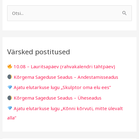
A
R
r
u
S
h
b
e
i
r
a
i
i
r
v
i
Värsked postitused
c
g
h
i
10.08 – Lauritsapäev (rahvakalendri tähtpäev)
f
d
Kõrgema Sageduse Seadus – Andestamisseadus
o
Ajatu elutarkuse lugu „Skulptor oma elu ees“
r
Kõrgema Sageduse Seadus – Üheseadus
:
Ajatu elutarkuse lugu „Kõnni kõrvuti, mitte ülevalt
alla“