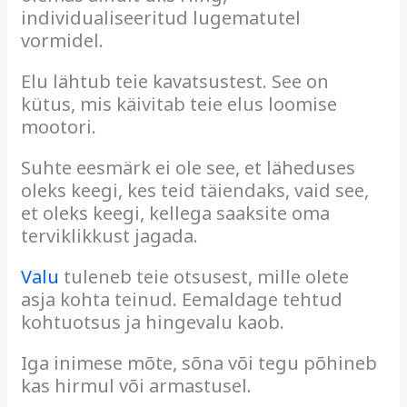
individualiseeritud lugematutel
vormidel
.
Elu lähtub teie kavatsustest. See on
kütus, mis käivitab teie elus loomise
mootori.
Suhte eesmärk ei ole see, et läheduses
oleks keegi, kes teid täiendaks, vaid see,
et oleks keegi, kellega saaksite oma
terviklikkust jagada.
Valu
tuleneb teie otsusest, mille olete
asja kohta teinud. Eemaldage tehtud
kohtuotsus ja hingevalu kaob
.
Iga inimese mõte, sõna või tegu põhineb
kas hirmul või armastusel.