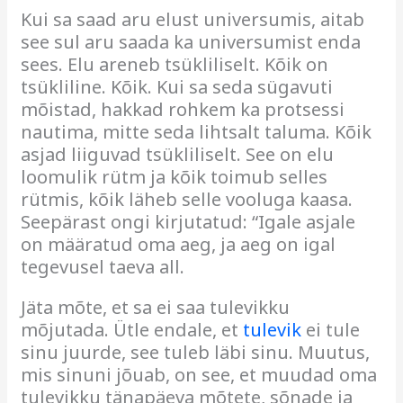
Kui sa saad aru elust universumis, aitab
see sul aru saada ka universumist enda
sees.
Elu areneb tsükliliselt. Kõik on
tsükliline. Kõik. Kui sa seda sügavuti
mõistad, hakkad rohkem ka protsessi
nautima, mitte seda lihtsalt taluma.
Kõik
asjad liiguvad tsükliliselt. See on elu
loomulik rütm ja kõik toimub selles
rütmis, kõik läheb selle vooluga kaasa.
Seepärast ongi kirjutatud: “Igale asjale
on määratud oma aeg, ja aeg on igal
tegevusel taeva all
.
Jäta mõte, et sa ei saa tulevikku
mõjutada. Ütle endale, et
tulevik
ei tule
sinu juurde, see tuleb läbi sinu. Muutus,
mis sinuni jõuab, on see, et muudad oma
tulevikku tänapäeva mõtete, sõnade ja