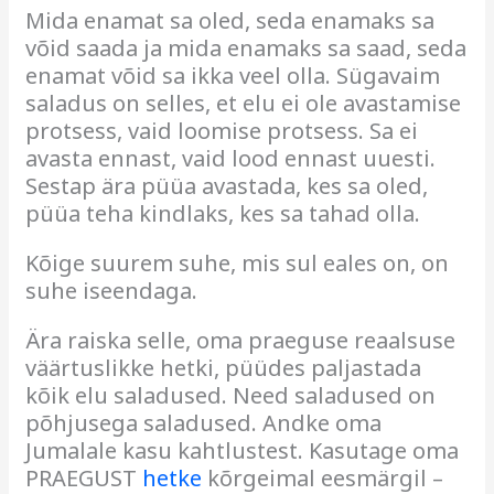
Mida enamat sa oled, seda enamaks sa
võid saada ja mida enamaks sa saad, seda
enamat võid sa ikka veel olla. Sügavaim
saladus on selles, et elu ei ole avastamise
protsess, vaid loomise protsess. Sa ei
avasta ennast, vaid lood ennast uuesti.
Sestap ära püüa avastada, kes sa oled,
püüa teha kindlaks, kes sa tahad olla.
Kõige suurem suhe, mis sul eales on, on
suhe iseendaga
.
Ära raiska selle, oma praeguse reaalsuse
väärtuslikke hetki, püüdes paljastada
kõik elu saladused. Need saladused on
põhjusega saladused. Andke oma
Jumalale kasu kahtlustest. Kasutage oma
PRAEGUST
hetke
kõrgeimal eesmärgil –