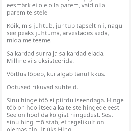
eesmärk ei ole olla parem, vaid olla
parem teistele.
Kõik, mis juhtub, juhtub täpselt nii, nagu
see peaks juhtuma, arvestades seda,
mida me teeme.
Sa kardad surra ja sa kardad elada.
Milline viis eksisteerida.
Võitlus lõpeb, kui algab tänulikkus.
Ootused rikuvad suhteid.
Sinu hinge töö ei piirdu iseendaga. Hinge
töö on hoolitseda ka teiste hingede eest.
See on hoolida kõigist hingedest. Sest
sinu hing mõistab, et tegelikult on
olemas ainult üks Hing,