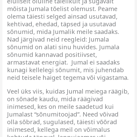
eluliselt oluline täielikult ja sügavalt
mõista Jumala tõelist olemust. Peame
olema täiesti selged ainsad usutavad,
kehtivad, ehedad, täpsed ja usutavad
sõnumid, mida Jumalik meile saadaks.
Nad järgivad neid reegleid:
Jumala
sõnumid on alati sinu huvides.
Jumala
sõnumid kannavad positiivset,
armastavat energiat.
Jumal ei saadaks
kunagi kellelegi sõnumit, mis juhendab
neid teisele haiget tegema või vigastama.
Veel üks viis, kuidas Jumal meiega räägib,
on sõnade kaudu, mida räägivad
inimesed, kes on meile saadetud kui
Jumalast “sõnumitoojad”. Need võivad
olla sõbrad, sugulased, täiesti võõrad
inimesed, kellega meil on võimalus