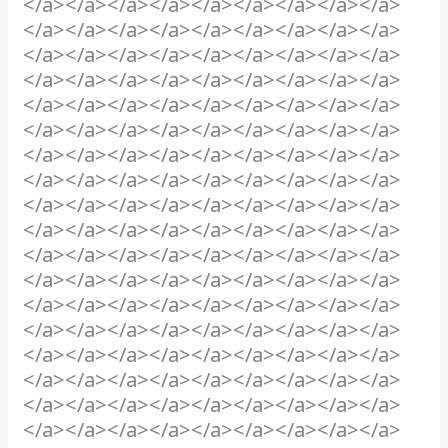
</a></a></a></a></a></a></a></a></a>
</a></a></a></a></a></a></a></a></a>
</a></a></a></a></a></a></a></a></a>
</a></a></a></a></a></a></a></a></a>
</a></a></a></a></a></a></a></a></a>
</a></a></a></a></a></a></a></a></a>
</a></a></a></a></a></a></a></a></a>
</a></a></a></a></a></a></a></a></a>
</a></a></a></a></a></a></a></a></a>
</a></a></a></a></a></a></a></a></a>
</a></a></a></a></a></a></a></a></a>
</a></a></a></a></a></a></a></a></a>
</a></a></a></a></a></a></a></a></a>
</a></a></a></a></a></a></a></a></a>
</a></a></a></a></a></a></a></a></a>
</a></a></a></a></a></a></a></a></a>
</a></a></a></a></a></a></a></a></a>
</a></a></a></a></a></a></a></a></a>