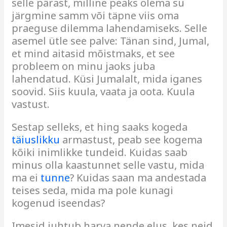
selle pärast, milline peaks olema su
järgmine samm või täpne viis oma
praeguse dilemma lahendamiseks.
Selle
asemel ütle see palve:
Tänan sind, Jumal,
et mind aitasid
mõistmaks, et see
probleem
on minu jaoks juba
lahendatud.
Küsi Jumalalt, mida iganes
soovid. Siis kuula, vaata ja oota. Kuula
vastust.
Sestap selleks, et hing saaks kogeda
täiuslikku
armastust, peab see kogema
kõiki inimlikke tundeid. Kuidas saab
minus olla kaastunnet selle vastu, mida
ma ei
tunne
? Kuidas saan ma andestada
teises seda, mida ma pole kunagi
kogenud iseendas?
Imesid juhtub harva nende elus, kes neid