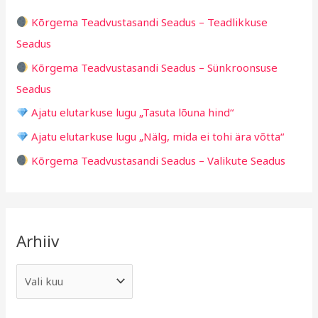
h
i
Kõrgema Teadvustasandi Seadus – Teadlikkuse
f
d
Seadus
o
Kõrgema Teadvustasandi Seadus – Sünkroonsuse
r
Seadus
:
Ajatu elutarkuse lugu „Tasuta lõuna hind“
Ajatu elutarkuse lugu „Nälg, mida ei tohi ära võtta“
Kõrgema Teadvustasandi Seadus – Valikute Seadus
Arhiiv