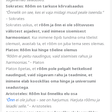
Sokrates: Rõõm on tarkuse kõrvalsaadus
“Õnnelik on see, kes ei vaja midagi muud peale iseenda.”
– Sokrates
Sokrates uskus, et
rõõm ja õnn ei ole sõltuvuses
välistest asjadest, vaid inimese sisemisest
harmooniast
. Kui inimene õpib tundma oma tõelist
olemust, avastab ta, et rõõm on juba tema sees olemas.
Platon: Rõõm kui hinge tõeline olemus
“Rõõm ei peitu naudingus, vaid sisemises rahus ja
harmoonias.”
– Platon
Platon õpetas, et
rõõm pole pelgalt hetkelised
naudingud, vaid sügavam rahu ja teadmine, et
inimene elab kooskõlas oma hinge ja universumi
seadustega
.
Aristoteles: Rõõm kui õnneliku elu osa
“
Õnn
ei ole juhus – see on harjumus. Harjuta rõõmu ja
leiadki selle.”
– Aristoteles