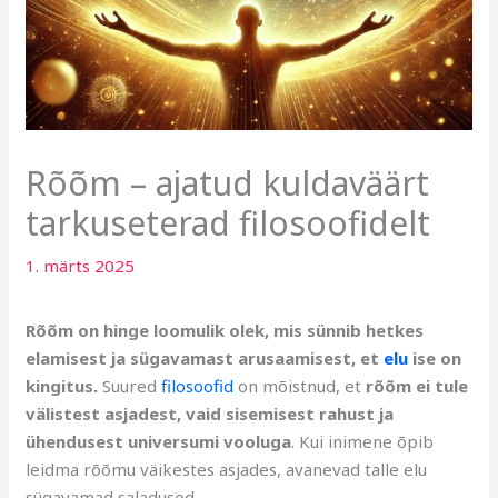
Rõõm – ajatud kuldaväärt
tarkuseterad filosoofidelt
1. märts 2025
Rõõm on hinge loomulik olek, mis sünnib hetkes
elamisest ja sügavamast arusaamisest, et
elu
ise on
kingitus.
Suured
filosoofid
on mõistnud, et
rõõm ei tule
välistest asjadest, vaid sisemisest rahust ja
ühendusest universumi vooluga
. Kui inimene õpib
leidma rõõmu väikestes asjades, avanevad talle elu
sügavamad saladused.