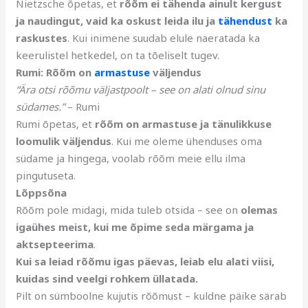
Nietzsche õpetas, et
rõõm ei tähenda ainult kergust
ja naudingut, vaid ka oskust leida ilu ja
tähendust
ka
raskustes
. Kui inimene suudab elule naeratada ka
keerulistel hetkedel, on ta tõeliselt tugev.
Rumi: Rõõm on
armastuse
väljendus
“Ära otsi rõõmu väljastpoolt – see on alati olnud sinu
südames.”
– Rumi
Rumi õpetas, et
rõõm on armastuse ja tänulikkuse
loomulik väljendus
. Kui me oleme ühenduses oma
südame ja hingega, voolab rõõm meie ellu ilma
pingutuseta.
Lõppsõna
Rõõm pole midagi, mida tuleb otsida – see on
olemas
igaühes meist, kui me õpime seda märgama ja
aktsepteerima
.
Kui sa leiad rõõmu igas päevas, leiab elu alati viisi,
kuidas sind veelgi rohkem üllatada.
Pilt on sümboolne kujutis rõõmust – kuldne päike särab