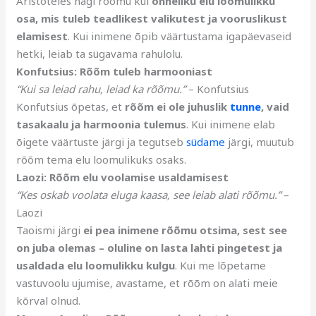
Aristoteles nägi rõõmu kui
õnneliku elu loomulikku
osa, mis tuleb teadlikest valikutest ja vooruslikust
elamisest
. Kui inimene õpib väärtustama igapäevaseid
hetki, leiab ta sügavama rahulolu.
Konfutsius: Rõõm tuleb harmooniast
“Kui sa leiad rahu, leiad ka rõõmu.”
– Konfutsius
Konfutsius õpetas, et
rõõm ei ole juhuslik
tunne
, vaid
tasakaalu ja harmoonia tulemus
. Kui inimene elab
õigete väärtuste järgi ja tegutseb
südame
järgi, muutub
rõõm tema elu loomulikuks osaks.
Laozi: Rõõm elu voolamise usaldamisest
“Kes oskab voolata eluga kaasa, see leiab alati rõõmu.”
–
Laozi
Taoismi järgi
ei pea inimene rõõmu otsima, sest see
on juba olemas – oluline on lasta lahti pingetest ja
usaldada elu loomulikku kulgu
. Kui me lõpetame
vastuvoolu ujumise, avastame, et rõõm on alati meie
kõrval olnud.