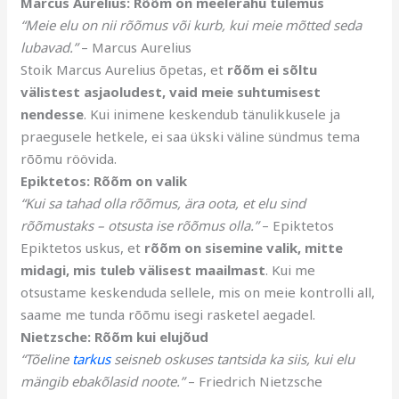
Marcus Aurelius: Rõõm on meelerahu tulemus
“Meie elu on nii rõõmus või kurb, kui meie mõtted seda
lubavad.”
– Marcus Aurelius
Stoik Marcus Aurelius õpetas, et
rõõm ei sõltu
välistest asjaoludest, vaid meie suhtumisest
nendesse
. Kui inimene keskendub tänulikkusele ja
praegusele hetkele, ei saa ükski väline sündmus tema
rõõmu röövida.
Epiktetos: Rõõm on valik
“Kui sa tahad olla rõõmus, ära oota, et elu sind
rõõmustaks – otsusta ise rõõmus olla.”
– Epiktetos
Epiktetos uskus, et
rõõm on sisemine valik, mitte
midagi, mis tuleb välisest maailmast
. Kui me
otsustame keskenduda sellele, mis on meie kontrolli all,
saame me tunda rõõmu isegi rasketel aegadel.
Nietzsche: Rõõm kui elujõud
“Tõeline
tarkus
seisneb oskuses tantsida ka siis, kui elu
mängib ebakõlasid noote.”
– Friedrich Nietzsche