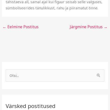
tähistaeva all, samal ajal kui figuur seisab selle valguses,
sümboliseerides tänulikkust, rahu ja piiramatut õnne.
←
Eelmine Postitus
Järgmine Postitus
→
A
R
r
u
S
h
b
e
i
r
a
i
i
r
v
i
Värsked postitused
c
g