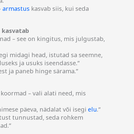
.”
–
armastus
kasvab siis, kui seda
a kasvatab
õnad – see on kingitus, mis julgustab,
elegi midagi head, istutad sa seemne,
useks ja usuks iseendasse.”
est ja paneb hinge särama.”
 koormad – vali alati need, mis
imese päeva, nädalat või isegi
elu
.”
rtust tunnustad, seda rohkem
ad.”