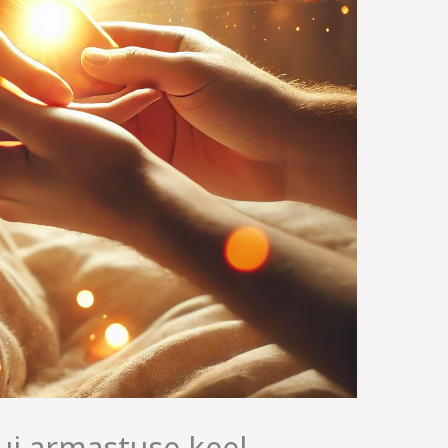
i armastuse keel –