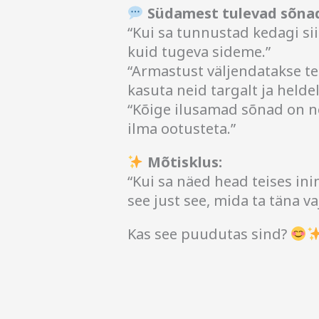
Südamest tulevad sõna
“Kui sa tunnustad kedagi si
kuid tugeva sideme.”
“Armastust väljendatakse te
kasuta neid targalt ja heldel
“Kõige ilusamad sõnad on n
ilma ootusteta.”
Mõtisklus:
“Kui sa näed head teises inim
see just see, mida ta täna v
Kas see puudutas sind?