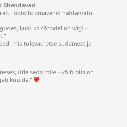
d ühendavad
iralt, loote te omavahel nähtamatu,
gudes, kuid ka sõnadel on vägi –
t.”
eed, mis tulevad otse südamest ja
eses, ütle seda talle – võib-olla on
ajab kuulda.”