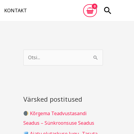
Otsi
KONTAKT
A
R
r
u
S
h
b
e
i
r
a
i
i
r
v
i
c
Värsked postitused
g
h
i
Kõrgema Teadvustasandi
f
d
Seadus – Sünkroonsuse Seadus
o
Ajatu elutarkuse lugu „Tasuta