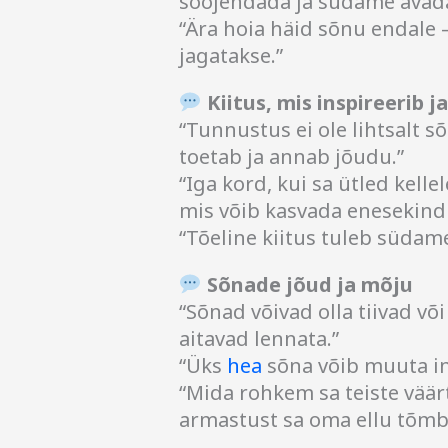
soojendada ja südame avada
“Ära hoia häid sõnu endale 
jagatakse.”
Kiitus, mis inspireerib j
“Tunnustus ei ole lihtsalt s
toetab ja annab jõudu.”
“Iga kord, kui sa ütled kell
mis võib kasvada enesekindl
“Tõeline kiitus tuleb südam
Sõnade jõud ja mõju
“Sõnad võivad olla tiivad või
aitavad lennata.”
“Üks
hea
sõna võib muuta in
“Mida rohkem sa teiste vää
armastust sa oma ellu tõmb