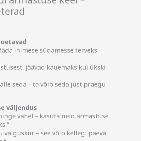
eterad
 toetavad
ääda inimese südamesse terveks
stusest, jäävad kauemaks kui ükski
talle seda – ta võib seda just praegu
e väljendus
hinge vahel – kasuta neid armastuse
s.”
 valguskiir – see võib kellegi päeva