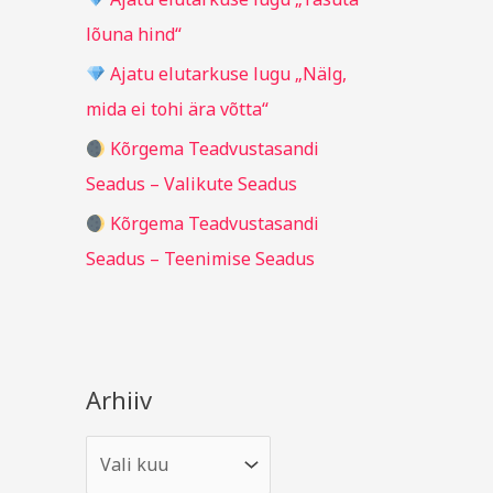
r
lõuna hind“
:
Ajatu elutarkuse lugu „Nälg,
mida ei tohi ära võtta“
Kõrgema Teadvustasandi
Seadus – Valikute Seadus
Kõrgema Teadvustasandi
Seadus – Teenimise Seadus
Arhiiv