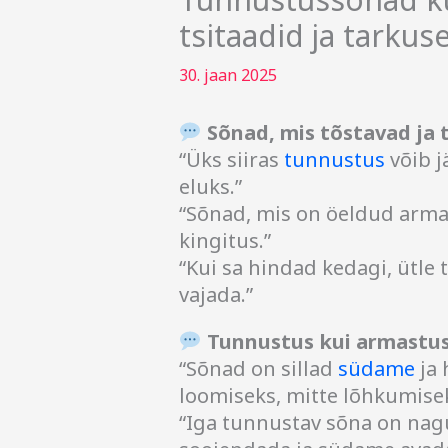
tsitaadid ja tarkus
30. jaan 2025
Sõnad, mis tõstavad ja
“Üks siiras
tunnustus
võib j
eluks.”
“Sõnad, mis on öeldud arma
kingitus.”
“Kui sa hindad kedagi, ütle 
vajada.”
Tunnustus kui armastus
“Sõnad on sillad
südame
ja 
loomiseks, mitte lõhkumisek
“Iga tunnustav sõna on nagu