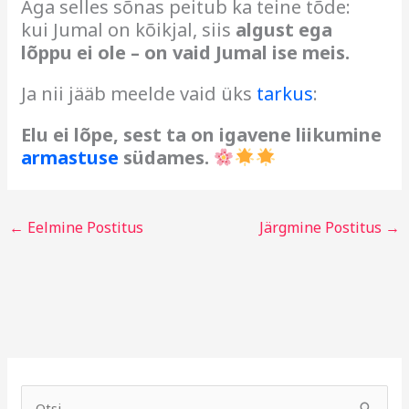
Aga selles sõnas peitub ka teine tõde:
kui Jumal on kõikjal, siis
algust ega
lõppu ei ole – on vaid Jumal ise meis.
Ja nii jääb meelde vaid üks
tarkus
:
Elu ei lõpe, sest ta on igavene liikumine
armastuse
südames.
←
Eelmine Postitus
Järgmine Postitus
→
A
R
r
u