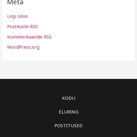
Meta
Logi sisse
Postituste RSS
Kommentaaride RSS
WordPress.org
KODU
ELURING
POSTITUSED