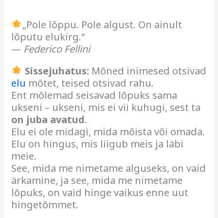
„Pole lõppu. Pole algust. On ainult
lõputu elukirg.“
—
Federico Fellini
Sissejuhatus:
Mõned inimesed otsivad
elu
mõtet, teised otsivad rahu.
Ent mõlemad seisavad lõpuks sama
ukseni – ukseni, mis ei vii kuhugi, sest ta
on juba avatud
.
Elu ei ole midagi, mida mõista või omada.
Elu on hingus, mis liigub meis ja läbi
meie.
See, mida me nimetame alguseks, on vaid
ärkamine, ja see, mida me nimetame
lõpuks, on vaid hinge vaikus enne uut
hingetõmmet.