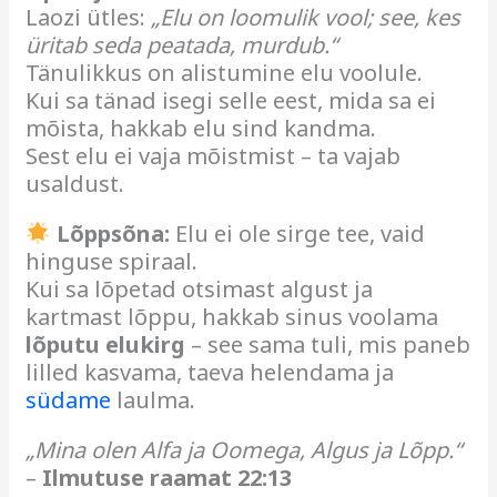
Laozi ütles:
„Elu on loomulik vool; see, kes
üritab seda peatada, murdub.“
Tänulikkus on alistumine elu voolule.
Kui sa tänad isegi selle eest, mida sa ei
mõista, hakkab elu sind kandma.
Sest elu ei vaja mõistmist – ta vajab
usaldust.
Lõppsõna:
Elu ei ole sirge tee, vaid
hinguse spiraal.
Kui sa lõpetad otsimast algust ja
kartmast lõppu, hakkab sinus voolama
lõputu elukirg
– see sama tuli, mis paneb
lilled kasvama, taeva helendama ja
südame
laulma.
„Mina olen Alfa ja Oomega, Algus ja Lõpp.“
–
Ilmutuse raamat 22:13