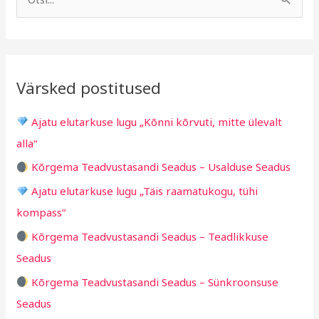
S
h
b
e
i
r
a
i
i
r
v
i
Värsked postitused
c
g
h
i
Ajatu elutarkuse lugu „Kõnni kõrvuti, mitte ülevalt
f
d
alla“
o
Kõrgema Teadvustasandi Seadus – Usalduse Seadus
r
Ajatu elutarkuse lugu „Täis raamatukogu, tühi
:
kompass“
Kõrgema Teadvustasandi Seadus – Teadlikkuse
Seadus
Kõrgema Teadvustasandi Seadus – Sünkroonsuse
Seadus