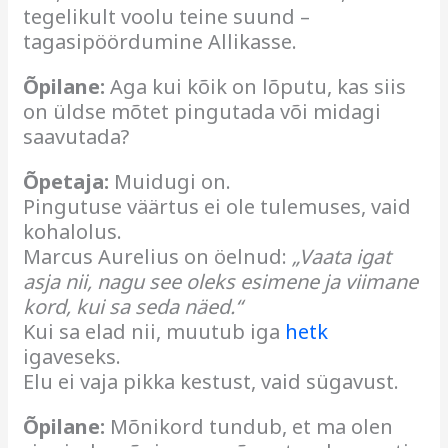
tegelikult voolu teine suund –
tagasipöördumine Allikasse.
Õpilane:
Aga kui kõik on lõputu, kas siis
on üldse mõtet pingutada või midagi
saavutada?
Õpetaja:
Muidugi on.
Pingutuse väärtus ei ole tulemuses, vaid
kohalolus.
Marcus Aurelius on öelnud:
„Vaata igat
asja nii, nagu see oleks esimene ja viimane
kord, kui sa seda näed.“
Kui sa elad nii, muutub iga
hetk
igaveseks.
Elu ei vaja pikka kestust, vaid sügavust.
Õpilane:
Mõnikord tundub, et ma olen