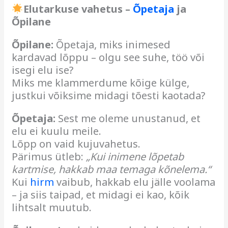
Elutarkuse vahetus –
Õpetaja
ja
Õpilane
Õpilane:
Õpetaja, miks inimesed
kardavad lõppu – olgu see suhe, töö või
isegi elu ise?
Miks me klammerdume kõige külge,
justkui võiksime midagi tõesti kaotada?
Õpetaja:
Sest me oleme unustanud, et
elu ei kuulu meile.
Lõpp on vaid kujuvahetus.
Pärimus ütleb:
„Kui inimene lõpetab
kartmise, hakkab maa temaga kõnelema.“
Kui
hirm
vaibub, hakkab elu jälle voolama
– ja siis taipad, et midagi ei kao, kõik
lihtsalt muutub.