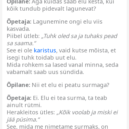
Õpilane:
Aga kuidas saab elu kesta, kui
kõik tundub pidevalt lagunevat?
Õpetaja:
Lagunemine ongi elu viis
kasvada.
Piibel ütleb:
„Tuhk oled sa ja tuhaks pead
sa saama.“
See ei ole
karistus
, vaid kutse mõista, et
isegi tuhk toidab uut elu.
Mida rohkem sa lased vanal minna, seda
vabamalt saab uus sündida.
Õpilane:
Nii et elu ei peatu surmaga?
Õpetaja:
Ei. Elu ei tea surma, ta teab
ainult rütmi.
Herakleitos ütles:
„Kõik voolab ja miski ei
jää püsima.“
See, mida me nimetame surmaks, on