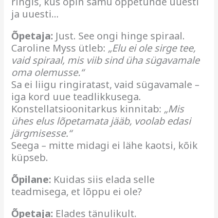
ringis, kus õpin samu õppetunde uuesti
ja uuesti…
Õpetaja:
Just. See ongi hinge spiraal.
Caroline Myss ütleb:
„Elu ei ole sirge tee,
vaid spiraal, mis viib sind üha sügavamale
oma olemusse.“
Sa ei liigu ringiratast, vaid sügavamale –
iga kord uue teadlikkusega.
Konstellatsioonitarkus kinnitab:
„Mis
ühes elus lõpetamata jääb, voolab edasi
järgmisesse.“
Seega – mitte midagi ei lähe kaotsi, kõik
küpseb.
Õpilane:
Kuidas siis elada selle
teadmisega, et lõppu ei ole?
Õpetaja:
Elades tänulikult.