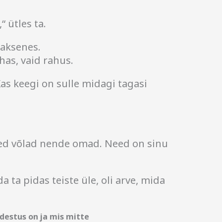
 ütles ta.
aksenes.
as, vaid rahus.
as keegi on sulle midagi tagasi
eed võlad nende omad. Need on sinu
 ta pidas teiste üle, oli arve, mida
estus on ja mis mitte