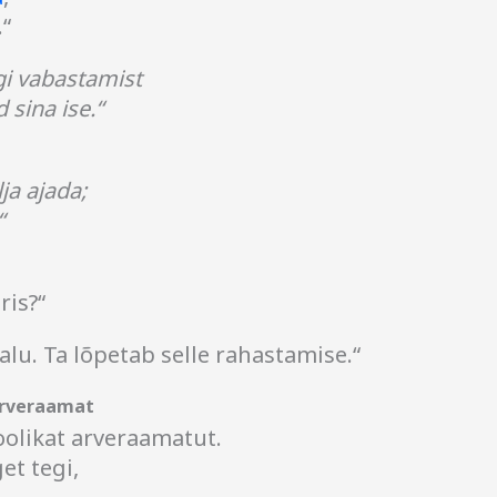
“
i vabastamist
 sina ise.“
ja ajada;
“
ris?“
alu. Ta lõpetab selle rahastamise.“
arveraamat
oolikat arveraamatut.
et tegi,