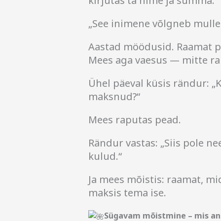
kirjutas ta nime ja summa.
„See inimene võlgneb mulle,“
Aastad möödusid. Raamat p
Mees aga vaesus — mitte rah
Ühel päeval küsis rändur: „K
maksnud?“
Mees raputas pead.
Rändur vastas: „Siis pole n
kulud.“
Ja mees mõistis: raamat, mida
maksis tema ise.
Sügavam mõistmine – mis and