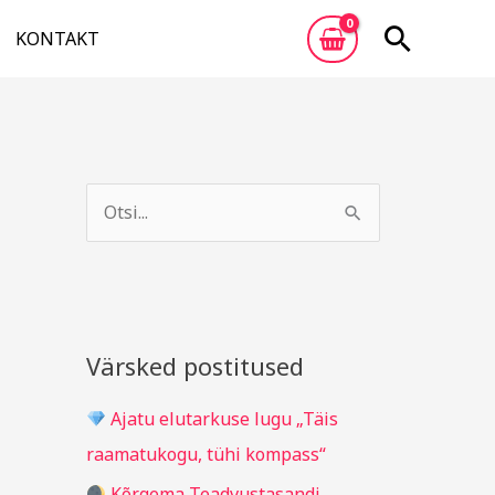
Otsi
KONTAKT
A
R
r
u
S
h
b
e
i
r
a
i
i
r
v
i
c
Värsked postitused
g
h
i
Ajatu elutarkuse lugu „Täis
f
d
raamatukogu, tühi kompass“
o
Kõrgema Teadvustasandi