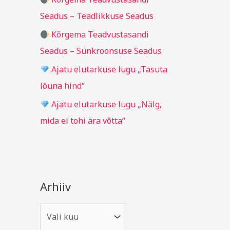
r
Seadus – Teadlikkuse Seadus
:
Kõrgema Teadvustasandi
Seadus – Sünkroonsuse Seadus
Ajatu elutarkuse lugu „Tasuta
lõuna hind“
Ajatu elutarkuse lugu „Nälg,
mida ei tohi ära võtta“
Arhiiv