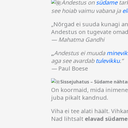
Andestus on
südame
tar
see hoiab vaimu vabana ja
el
„Nõrgad ei suuda kunagi an
Andestus on tugevate omad
— Mahatma Gandhi
„
Andestus ei muuda
minevik
aga see avardab
tulevikku
.“
—
Paul Boese
Sissejuhatus – Südame näht
On koormaid, mida inimene 
juba pikalt kandnud.
Viha ei tee alati häält. Vihk
Nad lihtsalt
elavad südame