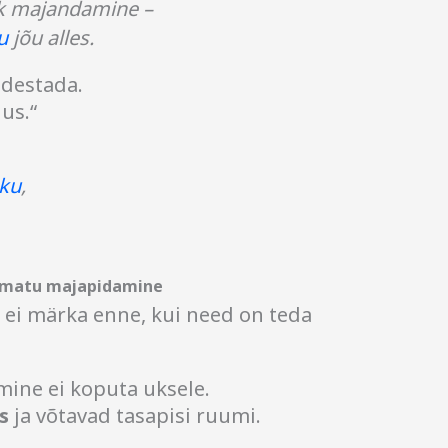
k majandamine –
u
jõu alles.
destada.
us.“
ku
,
amatu majapidamine
ei märka enne, kui need on teda
amine ei koputa uksele.
s
ja võtavad tasapisi ruumi.