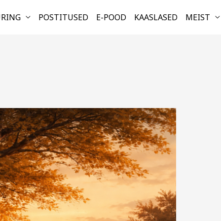
URING
POSTITUSED
E-POOD
KAASLASED
MEIST