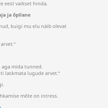
e eest vaikset hinda.
ja ja õpilane
nud, kuigi mu elu näib olevat
arvet.“
, aga mida tunned.
ti laskmata lugude arvet.“
i.
vihkamise mõte on intress.
a
,