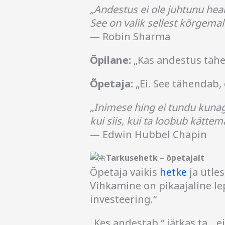
„Andestus ei ole juhtunu hea
See on valik sellest kõrgemal
— Robin Sharma
Õpilane:
„Kas andestus täh
Õpetaja:
„Ei. See tähendab, 
„Inimese hing ei tundu kunagi
kui siis, kui ta loobub kättem
— Edwin Hubbel Chapin
Tarkusehetk – õpetajalt
Õpetaja vaikis
hetke
ja ütles
Vihkamine on pikaajaline le
investeering.“
„Kes andestab,“ jätkas ta, „ei