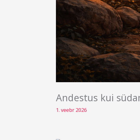
Andestus kui süd
1. veebr 2026