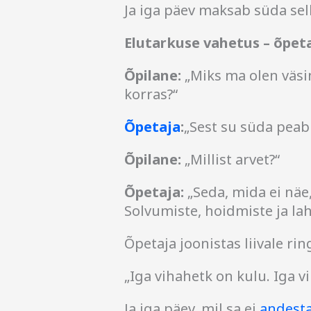
Ja iga päev maksab süda sell
Elutarkuse vahetus – õpeta
Õpilane:
„Miks ma olen väsi
korras?“
Õpetaja
:
„Sest su süda peab 
Õpilane:
„Millist arvet?“
Õpetaja:
„Seda, mida ei näe
Solvumiste, hoidmiste ja lah
Õpetaja joonistas liivale ring
„Iga vihahetk on kulu. Iga 
Ja iga päev, mil sa ei
andest