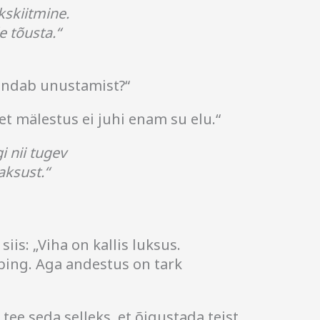
kskiitmine.
e tõusta.“
endab unustamist?“
et mälestus ei juhi enam su elu.“
 nii tugev
aksust.“
 siis: „Viha on kallis luksus.
ping. Aga andestus on tark
 tee seda selleks, et õigustada teist,