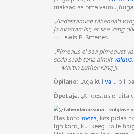
maksad sa oma vaimujõuga.
„Andestamine tähendab vang
ja avastamist, et see vang olid
— Lewis B. Smedes
„Pimedus ei saa pimedust väl
seda saab teha ainult
valgus
.
— Martin Luther King Jr.
Õpilane:
„Aga kui
valu
oli pä
Õpetaja:
„Andestus ei eita v
Tähendamissõna – võlglase 
Elas kord
mees
, kes pidas h
Iga kord, kui keegi talle haig