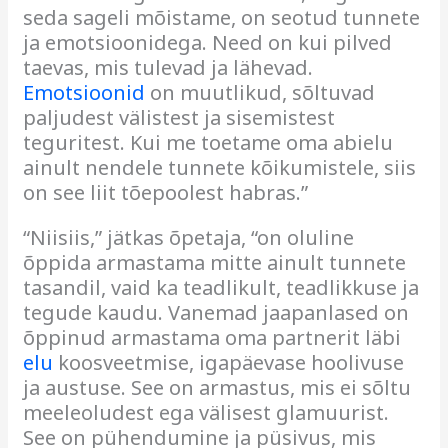
seda sageli mõistame, on seotud tunnete
ja emotsioonidega. Need on kui pilved
taevas, mis tulevad ja lähevad.
Emotsioonid
on muutlikud, sõltuvad
paljudest välistest ja sisemistest
teguritest. Kui me toetame oma abielu
ainult nendele tunnete kõikumistele, siis
on see liit tõepoolest habras.”
“Niisiis,” jätkas õpetaja, “on oluline
õppida armastama mitte ainult tunnete
tasandil, vaid ka teadlikult, teadlikkuse ja
tegude kaudu. Vanemad jaapanlased on
õppinud armastama oma partnerit läbi
elu
koosveetmise, igapäevase hoolivuse
ja austuse. See on armastus, mis ei sõltu
meeleoludest ega välisest glamuurist.
See on pühendumine ja püsivus, mis