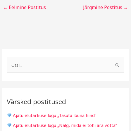
←
Eelmine Postitus
Järgmine Postitus
→
A
R
r
u
S
h
b
e
i
r
a
i
i
r
v
i
Värsked postitused
c
g
h
i
Ajatu elutarkuse lugu „Tasuta lõuna hind“
f
d
Ajatu elutarkuse lugu „Nälg, mida ei tohi ära võtta“
o