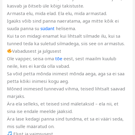
kasvab ja õitseb üle kõigi takistuste.
Armasta elu, mida elad. Ela elu, mida armastad.
Igaüks võib sind panna naeratama, aga mitte kõik ei
suuda panna su
südant
helisema.
Kui ta on midagi enamat kui lihtsalt silmade ilu, kui sa
tunned teda ka suletud silmadega, siis see on armastus.
Vabadusest ja julgusest
Ole vapper, seisa oma
tõe
eest, sest maailm kuulub
neile, kes ei karda olla vabad.
Sa võid petta mõnda inimest mõnda aega, aga sa ei saa
petta kõiki inimesi kogu aeg.
Mõned inimesed tunnevad vihma, teised lihtsalt saavad
märjaks.
Ära ela selleks, et teised sind mäletaksid – ela nii, et
sina ise endale meelde jääksid.
Ära lase kedagi panna sind tundma, et sa ei vääri seda,
mis sulle määratud on.
Elust ja vaimsusest