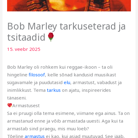
Bob Marley tarkuseterad ja
tsitaadid
15. veebr 2025
Bob Marley oli rohkem kui reggae-ikoon – ta oli
hingeline
filosoof
, kelle sõnad kandusid muusikast
sügavamale ja puudutasid
elu
, armastust, vabadust ja
inimlikkust. Tema
tarkus
on ajatu, inspireerides
tänaseni.
Armastusest
Sa ei pruugi olla tema esimene, viimane ega ainus. Ta on
armastanud enne ja võib armastada uuesti. Aga kui ta
armastab sind praegu, mis muu loeb?
Tõeline
armastus
ei kao, kui asjad muutuvad. See jääb,