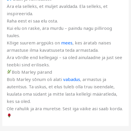
Ära ela selleks, et muljet avaldada. Ela selleks, et
inspireerida.
Raha eest ei saa elu osta.
Kui elu on raske, ära murdu – paindu nagu pilliroog
tuules.
Kõige suurem argpüks on
mees
, kes äratab naises
armastuse ilma kavatsuseta teda armastada.
Ära võrdle end kellegagi – sa oled ainulaadne ja just see
teebki sind eriliseks.
Bob Marley pärand
Bob Marley sõnum oli alati
vabadus
, armastus ja
autentsus. Ta uskus, et elus tuleb olla truu iseendale,
kuulata oma südant ja mitte lasta kellelgi määratleda,
kes sa oled.
Ole rahulik ja ära muretse. Sest iga väike asi saab korda.