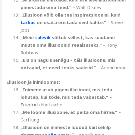
pimestada oma teed.“
– Walt Disney
„Illusioon võib olla tee inspiratsioonini, kuid
tarkus
on osata eristada neid kahte.“
– Steve
Jobs
„Meie
tulevik
sõltub sellest, kas suudame
muuta oma illusioonid reaalsuseks.“
– Tony
Robbins
„Elu on nagu unenägu – täis illusioone, mis
ootavad, et need teoks saaksid.“
– Anonüümne
Illusioon ja inimloomus:
„Inimene usub pigem illusiooni, mis teda
lohutab, kui tõde, mis teda vabastab.“
–
Friedrich Nietzsche
„Me loome illusioone, et peita oma hirme.“
–
Carl Jung
„Illusioon on inimeste loodud kaitsekilp
ebamugava
tõe
vastu.“
– Anonüümne