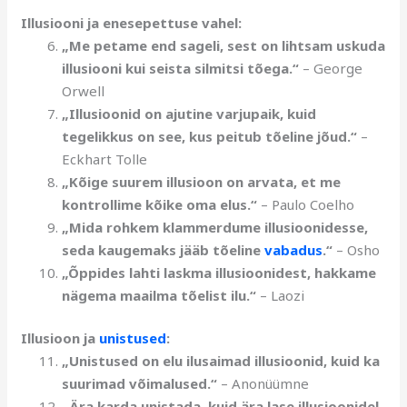
Illusiooni ja enesepettuse vahel:
„Me petame end sageli, sest on lihtsam uskuda
illusiooni kui seista silmitsi tõega.“
– George
Orwell
„Illusioonid on ajutine varjupaik, kuid
tegelikkus on see, kus peitub tõeline jõud.“
–
Eckhart Tolle
„Kõige suurem illusioon on arvata, et me
kontrollime kõike oma elus.“
– Paulo Coelho
„Mida rohkem klammerdume illusioonidesse,
seda kaugemaks jääb tõeline
vabadus
.“
– Osho
„Õppides lahti laskma illusioonidest, hakkame
nägema maailma tõelist ilu.“
– Laozi
Illusioon ja
unistused
:
„Unistused on elu ilusaimad illusioonid, kuid ka
suurimad võimalused.“
– Anonüümne
„Ära karda unistada, kuid ära lase illusioonidel