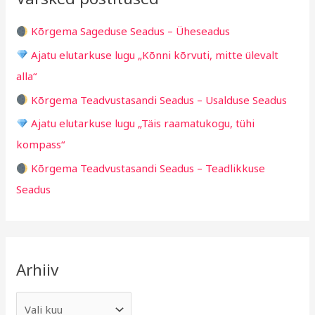
g
h
i
Kõrgema Sageduse Seadus – Üheseadus
f
d
Ajatu elutarkuse lugu „Kõnni kõrvuti, mitte ülevalt
o
alla“
r
Kõrgema Teadvustasandi Seadus – Usalduse Seadus
:
Ajatu elutarkuse lugu „Täis raamatukogu, tühi
kompass“
Kõrgema Teadvustasandi Seadus – Teadlikkuse
Seadus
Arhiiv