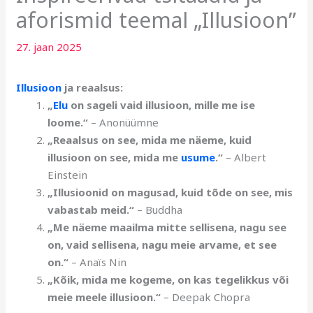
aforismid teemal „Illusioon”
27. jaan 2025
Illusioon
ja reaalsus:
„
Elu
on sageli vaid illusioon, mille me ise
loome.“
– Anonüümne
„Reaalsus on see, mida me näeme, kuid
illusioon on see, mida me
usume
.“
– Albert
Einstein
„Illusioonid on magusad, kuid tõde on see, mis
vabastab meid.“
– Buddha
„Me näeme maailma mitte sellisena, nagu see
on, vaid sellisena, nagu meie arvame, et see
on.“
– Anaïs Nin
„Kõik, mida me kogeme, on kas tegelikkus või
meie meele illusioon.“
– Deepak Chopra