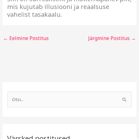
mis kujutab illusiooni ja reaalsuse
vahelist tasakaalu.
←
Eelmine Postitus
Järgmine Postitus
→
A
R
r
u
S
h
b
e
i
r
a
i
i
r
v
i
Värsked postitused
c