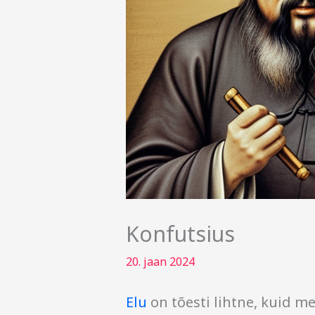
Konfutsius
20. jaan 2024
Elu
on tõesti lihtne, kuid m