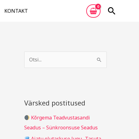
Otsi
KONTAKT
A
R
r
u
S
h
b
e
i
r
a
i
i
r
v
i
c
Värsked postitused
g
h
i
Kõrgema Teadvustasandi
f
d
Seadus – Sünkroonsuse Seadus
o
Ajatu elutarkuse lugu „Tasuta