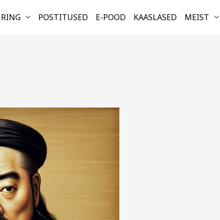
URING
POSTITUSED
E-POOD
KAASLASED
MEIST