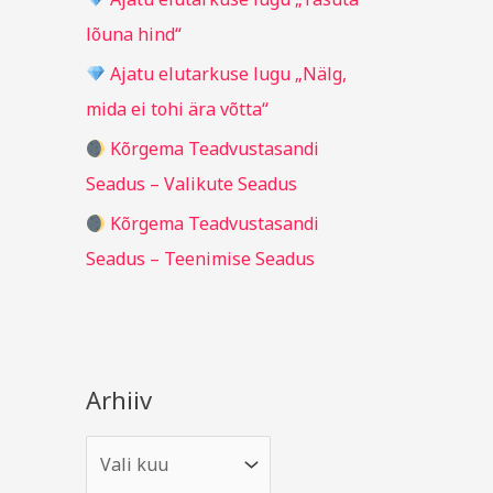
r
lõuna hind“
:
Ajatu elutarkuse lugu „Nälg,
mida ei tohi ära võtta“
Kõrgema Teadvustasandi
Seadus – Valikute Seadus
Kõrgema Teadvustasandi
Seadus – Teenimise Seadus
Arhiiv