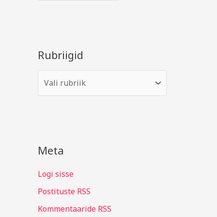
Rubriigid
Meta
Logi sisse
Postituste RSS
Kommentaaride RSS