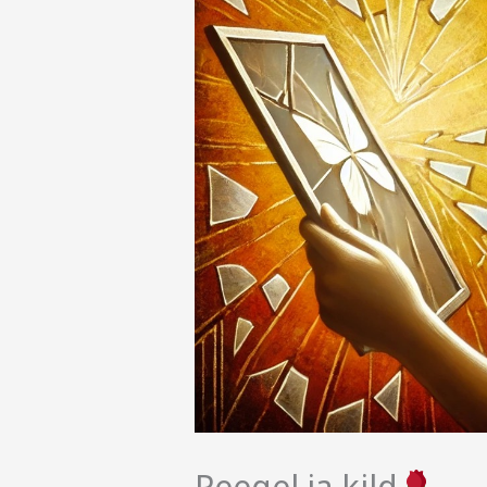
Peegel ja kild