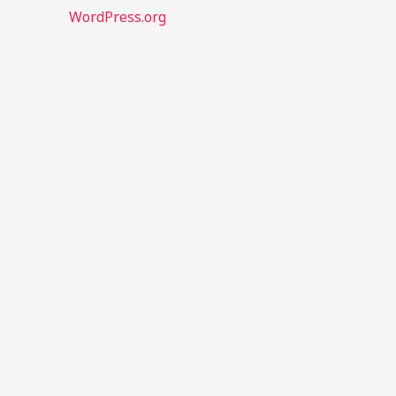
WordPress.org