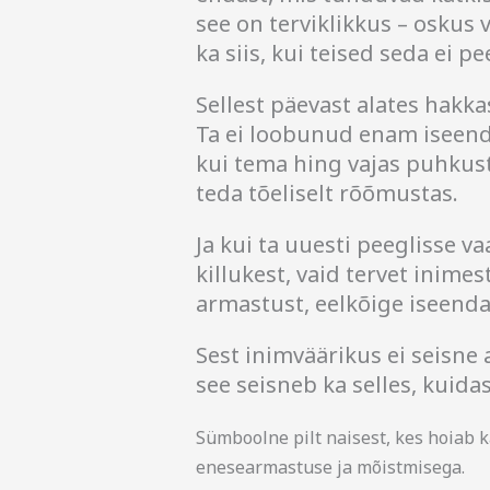
see on terviklikkus – oskus 
ka siis, kui teised seda ei p
Sellest päevast alates hakk
Ta ei loobunud enam iseenda
kui tema hing vajas puhkust,
teda tõeliselt rõõmustas.
Ja kui ta uuesti peeglisse v
killukest, vaid tervet inimest
armastust, eelkõige iseenda
Sest inimväärikus ei seisne a
see seisneb ka selles, kuida
Sümboolne pilt naisest, kes hoiab 
enesearmastuse ja mõistmisega.