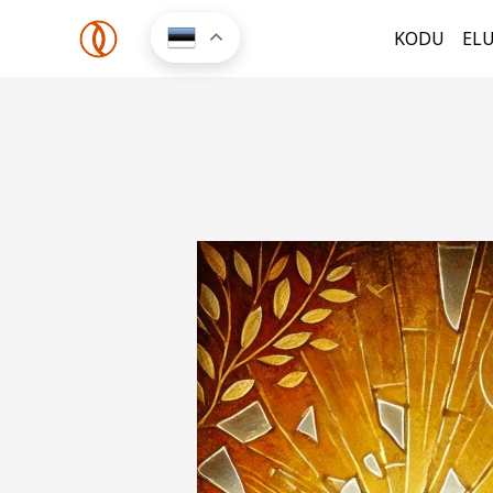
Skip
KODU
EL
to
content