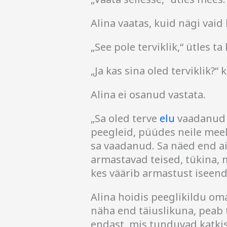
Alina vaatas, kuid nägi vaid
„See pole terviklik,“ ütles ta 
„Ja kas sina oled terviklik?“
Alina ei osanud vastata.
„Sa oled terve
elu
vaadanud t
peegleid, püüdes neile meele
sa vaadanud. Sa näed end ai
armastavad teised, tükina, m
kes väärib armastust iseend
Alina hoidis peeglikildu oma
näha end täiuslikuna, peab 
endast, mis tunduvad katkis