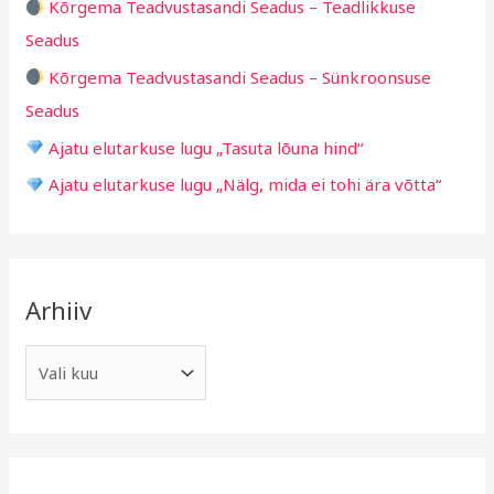
Kõrgema Teadvustasandi Seadus – Teadlikkuse
r
Seadus
:
Kõrgema Teadvustasandi Seadus – Sünkroonsuse
Seadus
Ajatu elutarkuse lugu „Tasuta lõuna hind“
Ajatu elutarkuse lugu „Nälg, mida ei tohi ära võtta“
Arhiiv