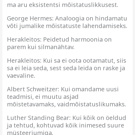
ma aru eksistentsi mõistatuslikkusest.
George Hermes: Analoogia on hindamatu
võti jumalike mõistatuste lahendamiseks.
Herakleitos: Peidetud harmoonia on
parem kui silmanähtav.
Herakleitos: Kui sa ei oota ootamatut, siis
sa ei leia seda, sest seda leida on raske ja
vaevaline.
Albert Schweitzer: Kui omandame uusi
teadmisi, ei muutu asjad
mõistetavamaks, vaidmõistatuslikumaks.
Luther Standing Bear: Kui kõik on öeldud
ja tehtud, kohtuvad kõik inimesed suure
müsteeriumiga.