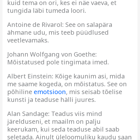
kuid tema on ori, kes ei näe vaeva, et
tungida läbi tumeda loori.
Antoine de Rivarol: See on salapära
ähmane udu, mis teeb püüdlused
veetlevamaks.
Johann Wolfgang von Goethe:
Mõistatused pole tingimata imed.
Albert Einstein: Kõige kaunim asi, mida
me saame kogeda, on mõistatus. See on
põhiline
emotsioon
, mis seisab tõelise
kunsti ja teaduse hälli juures.
Alan Sandage: Teadus viis mind
järelduseni, et maailm on palju
keerukam, kui seda teaduse abil saab
seletada. Ainult üleloomuliku kaudu saan