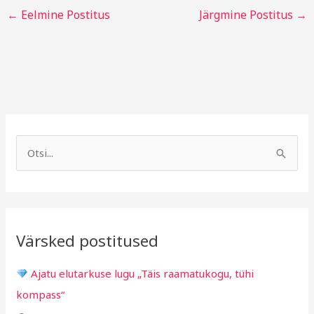
←
Eelmine Postitus
Järgmine Postitus
→
A
R
r
u
S
h
b
e
i
r
a
i
i
r
v
i
Värsked postitused
c
g
h
i
Ajatu elutarkuse lugu „Täis raamatukogu, tühi
f
d
kompass“
o