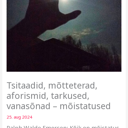
Tsitaadid, mõtteterad,
aforismid, tarkused,
vanasõnad – mõistatused
25. aug 2024
Ralph Waldo Emerson:
Kõik on mõistatus,