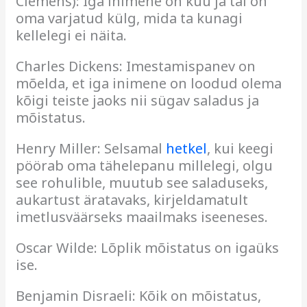
Clemens): Iga inimene on kuu ja tal on
oma varjatud külg, mida ta kunagi
kellelegi ei näita.
Charles Dickens: Imestamispanev on
mõelda, et iga inimene on loodud olema
kõigi teiste jaoks nii sügav saladus ja
mõistatus.
Henry Miller: Selsamal
hetkel
, kui keegi
pöörab oma tähelepanu millelegi, olgu
see rohulible, muutub see saladuseks,
aukartust äratavaks, kirjeldamatult
imetlusväärseks maailmaks iseeneses.
Oscar Wilde: Lõplik mõistatus on igaüks
ise.
Benjamin Disraeli: Kõik on mõistatus,