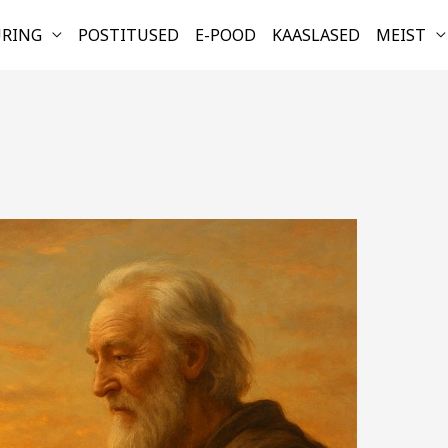
URING
POSTITUSED
E-POOD
KAASLASED
MEIST