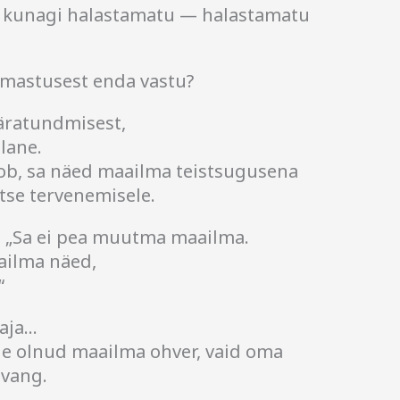
d kunagi halastamatu — halastamatu
armastusest enda vastu?
 äratundmisest,
lane.
ob, sa näed maailma teistsugusena
tse tervenemisele.
:
„Sa ei pea muutma maailma.
ailma näed,
“
aja…
e olnud maailma ohver, vaid oma
 vang.