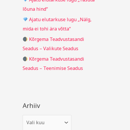
r
lõuna hind“
:
Ajatu elutarkuse lugu „Nälg,
mida ei tohi ära võtta“
Kõrgema Teadvustasandi
Seadus – Valikute Seadus
Kõrgema Teadvustasandi
Seadus – Teenimise Seadus
Arhiiv