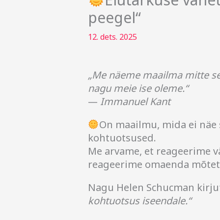
peegel“
12. dets. 2025
„Me näeme maailma mitte sell
nagu meie ise oleme.“
—
Immanuel Kant
On maailmu, mida ei näe 
kohtuotsused.
Me arvame, et reageerime vä
reageerime omaenda mõtete
Nagu Helen Schucman kirju
kohtuotsus iseendale.“