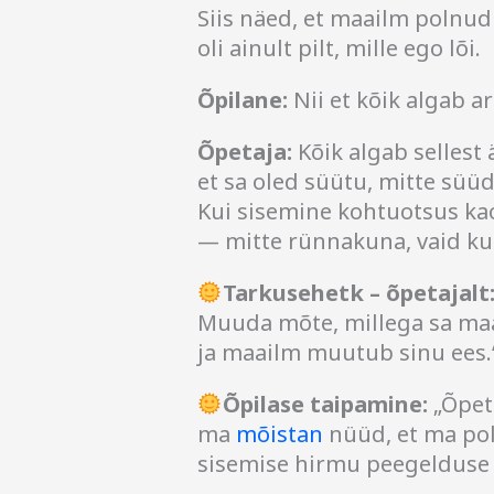
Siis näed, et maailm polnu
oli ainult pilt, mille ego lõi.
Õpilane:
Nii et kõik algab 
Õpetaja:
Kõik algab sellest
et sa oled süütu, mitte süüd
Kui sisemine kohtuotsus ka
— mitte rünnakuna, vaid ku
Tarkusehetk – õpetajalt
Muuda mõte, millega sa ma
ja maailm muutub sinu ees.
Õpilase taipamine:
„Õpet
ma
mõistan
nüüd, et ma pol
sisemise hirmu peegelduse