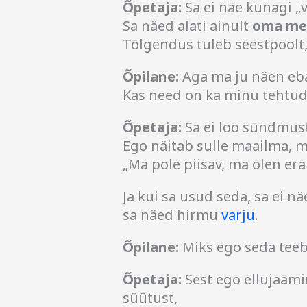
Õpetaja:
Sa ei näe kunagi „v
Sa näed alati ainult
oma me
Tõlgendus tuleb seestpoolt,
Õpilane:
Aga ma ju näen eb
Kas need on ka minu tehtud
Õpetaja:
Sa ei loo sündmust
Ego näitab sulle maailma, m
„Ma pole piisav, ma olen era
Ja kui sa usud seda, sa ei 
sa näed hirmu
varju
.
Õpilane:
Miks ego seda teeb
Õpetaja:
Sest ego ellujäämi
süütust,