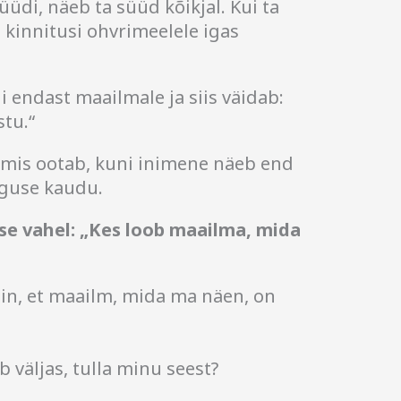
üüdi, näeb ta süüd kõikjal. Kui ta
a kinnitusi ohvrimeelele igas
di endast maailmale ja siis väidab:
tu.“
 mis ootab, kuni inimene näeb end
lguse kaudu.
ase vahel: „Kes loob maailma, mida
in, et maailm, mida ma näen, on
 väljas, tulla minu seest?