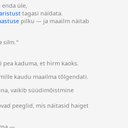
 enda üle,
aristust
tagasi näidata.
astuse
pilku — ja maailm näitab
 silm.“
i pea kaduma, et hirm kaoks.
mille kaudu maailma tõlgendati.
na, vaikib süüdimõistmine
ovad peeglid, mis näitasid haiget
lma —