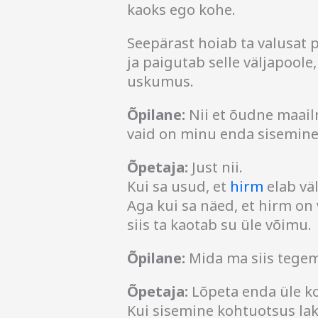
kaoks ego kohe.
Seepärast hoiab ta valusat pi
ja paigutab selle väljapoole,
uskumus.
Õpilane:
Nii et õudne maail
vaid on minu enda sisemine
Õpetaja:
Just nii.
Kui sa usud, et
hirm
elab väl
Aga kui sa näed, et hirm on
siis ta kaotab su üle võimu.
Õpilane:
Mida ma siis tege
Õpetaja:
Lõpeta enda üle k
Kui sisemine kohtuotsus lak