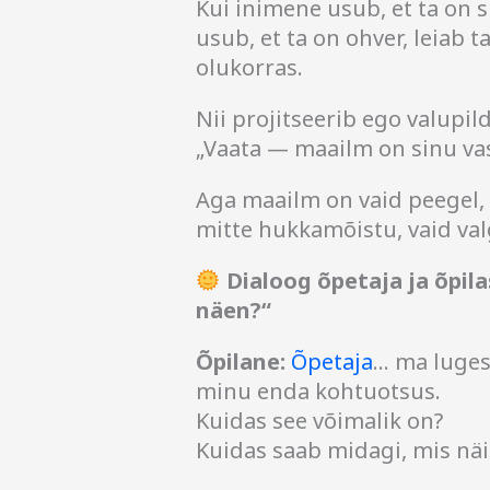
Kui inimene usub, et ta on s
usub, et ta on ohver, leiab t
olukorras.
Nii projitseerib ego valupil
„Vaata — maailm on sinu vas
Aga maailm on vaid peegel,
mitte hukkamõistu, vaid va
Dialoog õpetaja ja õpil
näen?“
Õpilane:
Õpetaja
… ma luges
minu enda kohtuotsus.
Kuidas see võimalik on?
Kuidas saab midagi, mis näib