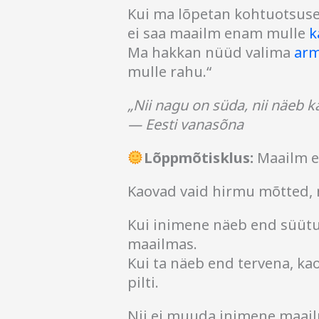
Kui ma lõpetan kohtuotsuse
ei saa maailm enam mulle
k
Ma hakkan nüüd valima
arm
mulle rahu.“
„Nii nagu on süda, nii näeb ka
— Eesti vanasõna
Lõppmõtisklus:
Maailm e
Kaovad vaid hirmu mõtted, 
Kui inimene näeb end süütu
maailmas.
Kui ta näeb end tervena, ka
pilti.
Nii ei muuda inimene maai