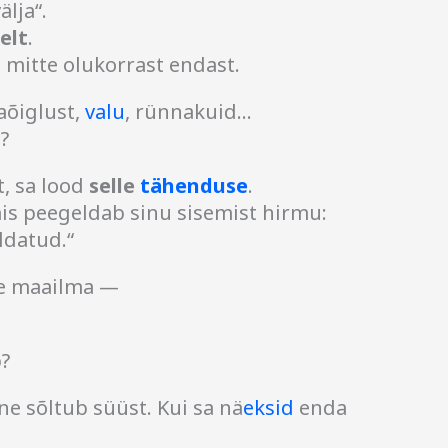
älja“.
elt
.
 mitte olukorrast endast.
aõiglust,
valu
, rünnakuid…
?
, sa lood
selle
tähenduse
.
is peegeldab sinu sisemist hirmu:
ldatud.“
näe maailma —
?
ne sõltub süüst. Kui sa nä
eksid
enda