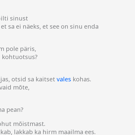
lti sinust
 et sa ei näeks, et see on sinu enda
m pole päris,
 kohtuotsus?
jas, otsid sa kaitset
vales
kohas.
 vaid mõte,
ma pean?
ohut mõistmast.
kab, lakkab ka hirm maailma ees.