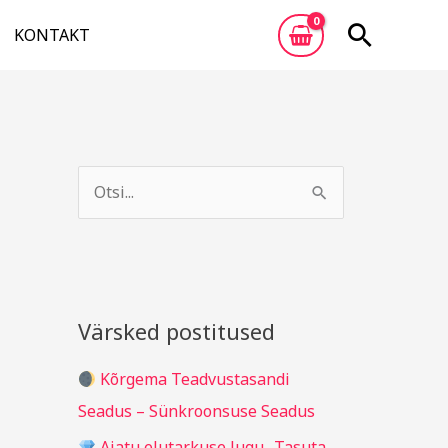
Otsi
KONTAKT
A
R
r
u
S
h
b
e
i
r
a
i
i
r
v
i
c
Värsked postitused
g
h
i
Kõrgema Teadvustasandi
f
d
Seadus – Sünkroonsuse Seadus
o
Ajatu elutarkuse lugu „Tasuta