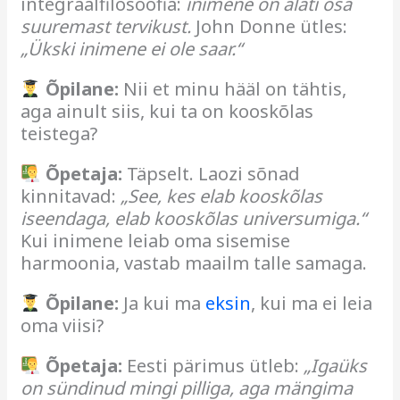
integraalfilosoofia:
inimene on alati osa
suuremast tervikust.
John Donne ütles:
„Ükski inimene ei ole saar.“
Õpilane:
Nii et minu hääl on tähtis,
aga ainult siis, kui ta on kooskõlas
teistega?
Õpetaja:
Täpselt. Laozi sõnad
kinnitavad:
„See, kes elab kooskõlas
iseendaga, elab kooskõlas universumiga.“
Kui inimene leiab oma sisemise
harmoonia, vastab maailm talle samaga.
Õpilane:
Ja kui ma
eksin
, kui ma ei leia
oma viisi?
Õpetaja:
Eesti pärimus ütleb:
„Igaüks
on sündinud mingi pilliga, aga mängima