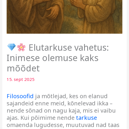
Elutarkuse vahetus:
Inimese olemuse kaks
mõõdet
15. sept 2025
Filosoofid
ja mõtlejad, kes on elanud
sajandeid enne meid, kõnelevad ikka –
nende sõnad on nagu kaja, mis ei vaibu
ajas. Kui põimime nende
tarkuse
omaenda lugudesse, muutuvad nad taas