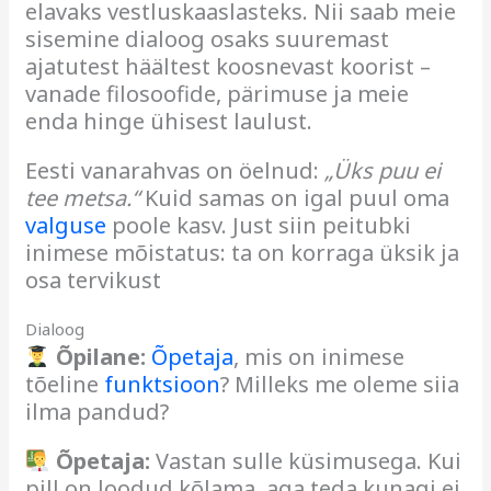
elavaks vestluskaaslasteks. Nii saab meie
sisemine dialoog osaks suuremast
ajatutest häältest koosnevast koorist –
vanade filosoofide, pärimuse ja meie
enda hinge ühisest laulust.
Eesti vanarahvas on öelnud:
„Üks puu ei
tee metsa.“
Kuid samas on igal puul oma
valguse
poole kasv. Just siin peitubki
inimese mõistatus: ta on korraga üksik ja
osa tervikust
Dialoog
Õpilane:
Õpetaja
, mis on inimese
tõeline
funktsioon
? Milleks me oleme siia
ilma pandud?
Õpetaja:
Vastan sulle küsimusega. Kui
pill on loodud kõlama, aga teda kunagi ei