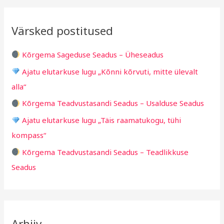
a
i
i
r
v
i
Värsked postitused
c
g
h
i
Kõrgema Sageduse Seadus – Üheseadus
f
d
Ajatu elutarkuse lugu „Kõnni kõrvuti, mitte ülevalt
o
alla“
r
Kõrgema Teadvustasandi Seadus – Usalduse Seadus
:
Ajatu elutarkuse lugu „Täis raamatukogu, tühi
kompass“
Kõrgema Teadvustasandi Seadus – Teadlikkuse
Seadus
Arhiiv