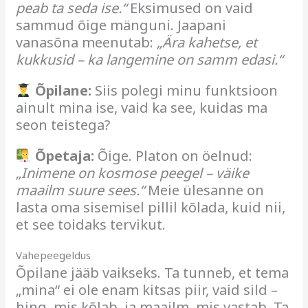
peab ta seda ise.“
Eksimused on vaid
sammud õige mänguni. Jaapani
vanasõna meenutab:
„Ära kahetse, et
kukkusid – ka langemine on samm edasi.“
Õpilane:
Siis polegi minu funktsioon
ainult mina ise, vaid ka see, kuidas ma
seon teistega?
Õpetaja:
Õige. Platon on öelnud:
„Inimene on kosmose peegel – väike
maailm suure sees.“
Meie ülesanne on
lasta oma sisemisel pillil kõlada, kuid nii,
et see toidaks tervikut.
Vahepeegeldus
Õpilane jääb vaikseks. Ta tunneb, et tema
„mina“ ei ole enam kitsas piir, vaid sild –
hing, mis kõlab, ja maailm, mis vastab. Ta