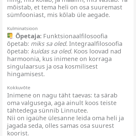
mõistab, et tema heli on osa suuremast
sümfooniast, mis kõlab üle aegade.
Kulminatsioon
Õpetaja:
Funktsionaalfilosoofia
õpetab:
miks sa oled.
Integraalfilosoofia
õpetab:
kuidas sa oled.
Koos loovad nad
harmoonia, kus inimene on korraga
singulaarsus ja osa kosmilisest
hingamisest.
Kokkuvõte
Inimene on nagu täht taevas: ta särab
oma valgusega, aga ainult koos teiste
tähtedega sünnib Linnutee.
Nii on igaühe ülesanne leida oma heli ja
jagada seda, olles samas osa suurest
koorist.