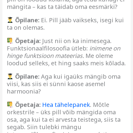
mängita – kas ta täidab oma eesmärki?
Õpilane:
Ei. Pill jääb vaikseks, isegi kui
ta on olemas.
Õpetaja:
Just nii on ka inimesega.
Funktsionaalfilosoofia ütleb:
inimene on
hinge funktsioon mateerias.
Me oleme
loodud selleks, et hing saaks meis kõlada.
Õpilane:
Aga kui igaüks mängib oma
viisi, kas siis ei sünni kaose asemel
harmoonia?
Õpetaja:
Hea
tähelepanek
. Mõtle
orkestrile – üks pill võib mängida oma
osa, aga kui ta ei arvesta teistega, siis ta
segab. Siin tulebki mängu