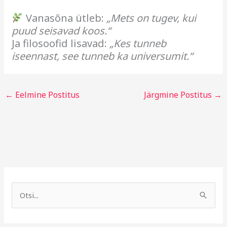
Vanasõna ütleb:
„Mets on tugev, kui
puud seisavad koos.“
Ja filosoofid lisavad:
„Kes tunneb
iseennast, see tunneb ka universumit.“
←
Eelmine Postitus
Järgmine Postitus
→
A
R
r
u
S
h
b
e
i
r