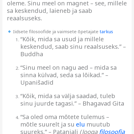
oleme. Sinu meel on magnet – see, millele
sa keskendud, laieneb ja saab
reaalsuseks.
Iidsete filosoofide ja vaimsete õpetajate
tarkus
“Kõik, mida sa usud ja millele
keskendud, saab sinu reaalsuseks.” –
Buddha
“Sinu meel on nagu aed – mida sa
sinna külvad, seda sa lõikad.” –
Upanišadid
“Kõik, mida sa välja saadad, tuleb
sinu juurde tagasi.” – Bhagavad Gita
“Sa oled oma mõtete tulemus –
mõtle suurelt ja su
elu
muutub
suureks.” – Patanjali
(Jooga
filosoofia