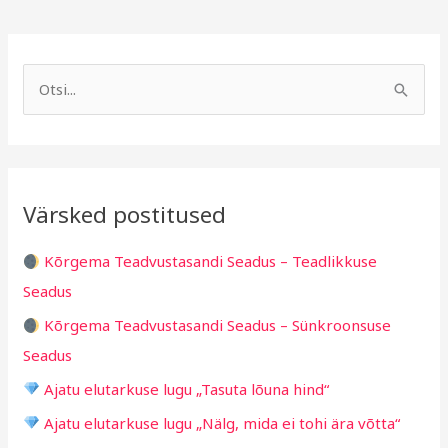
A
R
r
u
S
h
b
e
i
r
a
i
i
r
v
i
Värsked postitused
c
g
h
i
Kõrgema Teadvustasandi Seadus – Teadlikkuse
f
d
Seadus
o
Kõrgema Teadvustasandi Seadus – Sünkroonsuse
r
Seadus
:
Ajatu elutarkuse lugu „Tasuta lõuna hind“
Ajatu elutarkuse lugu „Nälg, mida ei tohi ära võtta“