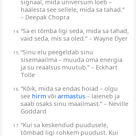
signaal, mida universum loeb –
häälesta see sellele, mida sa tahad.”
– Deepak Chopra
“Sa ei tõmba ligi seda, mida sa tahad,
vaid seda, mis sa oled.” – Wayne Dyer
“Sinu elu peegeldab sinu
sisemaailma – muuda oma energia
ja su reaalsus muutub.” – Eckhart
Tolle
“Kõik, mida sa endas hoiad – olgu
see
hirm
või
armastus
– laieneb ja
saab osaks sinu maailmast.” – Neville
Goddard
“Kui sa keskendud puudusele,
tõmbad ligi rohkem puudust. Kui