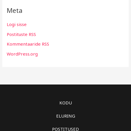
Meta
Logi sisse
Postituste RSS
Kommentaaride RSS
WordPress.org
KODU
ELURING
POSTITUSED