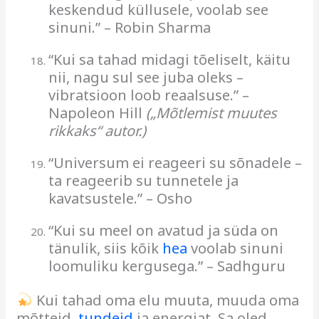
keskendud küllusele, voolab see
sinuni.” – Robin Sharma
“Kui sa tahad midagi tõeliselt, käitu
nii, nagu sul see juba oleks –
vibratsioon loob reaalsuse.” –
Napoleon Hill
(„Mõtlemist muutes
rikkaks“ autor.)
“Universum ei reageeri su sõnadele –
ta reageerib su tunnetele ja
kavatsustele.” – Osho
“Kui su meel on avatud ja süda on
tänulik, siis kõik
hea
voolab sinuni
loomuliku kergusega.” – Sadhguru
Kui tahad oma elu muuta, muuda oma
mõtteid,
tundeid
ja energiat. Sa oled