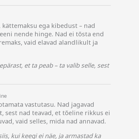
, kättemaksu ega kibedust – nad
i teeni nende hinge. Nad ei tõsta end
remaks, vaid elavad alandlikult ja
epärast, et ta peab – ta valib selle, sest
ine
otamata vastutasu. Nad jagavad
t, sest nad teavad, et tõeline rikkus ei
uvad, vaid selles, mida nad annavad.
iis, kui keegi ei näe, ja armastad ka