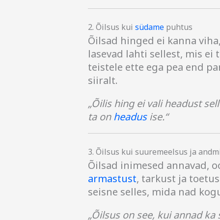
2. Õilsus kui
südame
puhtus
Õilsad hinged ei kanna viha
lasevad lahti sellest, mis e
teistele ette ega pea end pa
siiralt.
„Õilis hing ei vali headust sell
ta on
headus
ise.“
3. Õilsus kui suuremeelsus ja andm
Õilsad inimesed annavad, o
armastust
, tarkust ja toetus
seisne selles, mida nad kog
„Õilsus on see, kui annad ka s