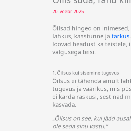
20. veebr 2025
Õilsad hinged on inimesed,
lahkus, kaastunne ja
tarkus
loovad headust ka teistele,
valgusega teisi.
1. Õilsus kui sisemine tugevus
Õilsus ei tähenda ainult la
tugevus ja väärikus, mis pü
ei karda raskusi, sest nad 
kasvada.
„Õilsus on see, kui jääd ausak
ole seda sinu vastu.“