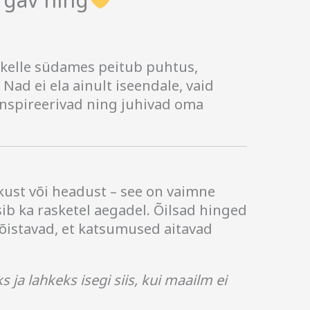
 kelle südames peitub puhtus,
. Nad ei ela ainult iseendale, vaid
 inspireerivad ning juhivad oma
hkust või headust – see on vaimne
sib ka rasketel aegadel. Õilsad hinged
mõistavad, et katsumused aitavad
s ja lahkeks isegi siis, kui maailm ei