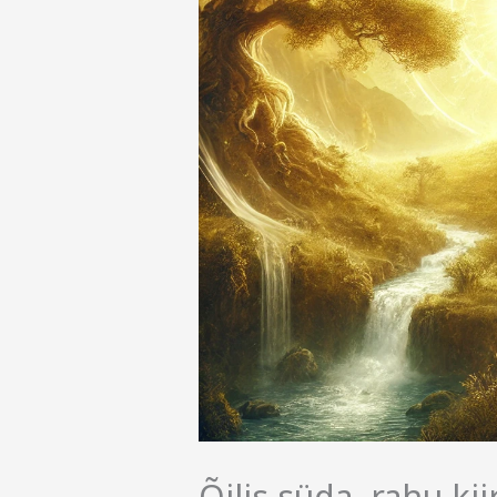
Õilis süda, rahu ki