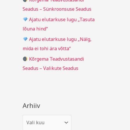
r
Seadus – Sünkroonsuse Seadus
:
Ajatu elutarkuse lugu „Tasuta
lõuna hind“
Ajatu elutarkuse lugu „Nälg,
mida ei tohi ära võtta“
Kõrgema Teadvustasandi
Seadus – Valikute Seadus
Arhiiv