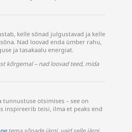
stab, kelle sõnad julgustavad ja kelle
t sõna. Nad loovad enda ümber rahu,
use ja tasakaalu energiat.
test kõrgemal – nad loovad teed, mida
a tunnustuse otsimises – see on
s inspireerib teisi, ilma et peaks end
nne
tema sõnade järgi, vaid selle järgi,