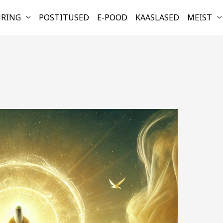
URING
POSTITUSED
E-POOD
KAASLASED
MEIST