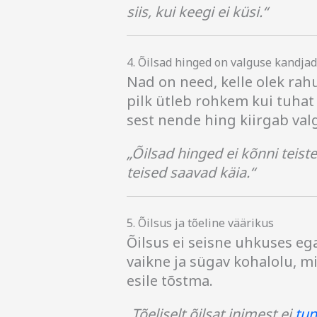
siis, kui keegi ei küsi.“
4. Õilsad hinged on valguse kandjad
Nad on need, kelle olek rahu
pilk ütleb rohkem kui tuha
sest nende hing kiirgab valg
„Õilsad hinged ei kõnni teis
teised saavad käia.“
5. Õilsus ja tõeline väärikus
Õilsus ei seisne uhkuses eg
vaikne ja sügav kohalolu, mi
esile tõstma.
„Tõeliselt õilsat inimest ei
tu