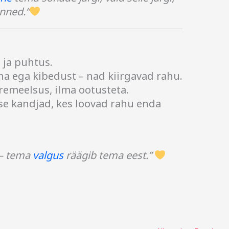
nned.“
 ja puhtus.
ha ega kibedust – nad kiirgavad rahu.
remeelsus, ilma ootusteta.
se kandjad, kes loovad rahu enda
t – tema
valgus
räägib tema eest.”