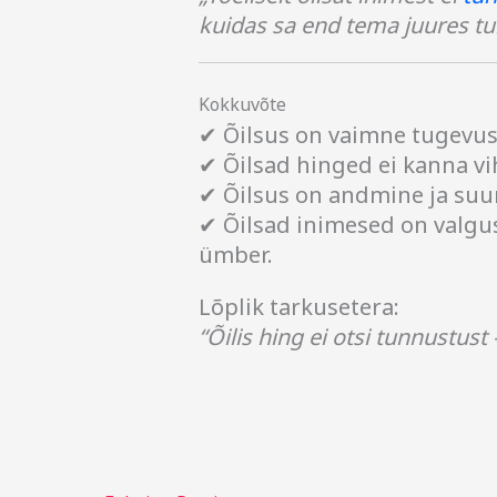
kuidas sa end tema juures tu
Kokkuvõte
✔ Õilsus on vaimne tugevus
✔ Õilsad hinged ei kanna vi
✔ Õilsus on andmine ja suu
✔ Õilsad inimesed on valgu
ümber.
Lõplik tarkusetera:
“Õilis hing ei otsi tunnustus