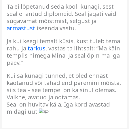
Ta ei lõpetanud seda kooli kunagi, sest
seal ei antud diplomeid. Seal jagati vaid
sügavamat mõistmist, selgust ja
armastust
iseenda vastu.
Ja kui keegi temalt küsis, kust tuleb tema
rahu ja
tarkus
, vastas ta lihtsalt: “Ma käin
templis nimega Mina. Ja seal õpin ma iga
päev.”
Kui sa kunagi tunned, et oled ennast
kaotanud või tahad end paremini mõista,
siis tea – see tempel on ka sinul olemas.
Vaikne, avatud ja ootamas.
Seal on huvitav käia. Iga kord avastad
midagi uut.