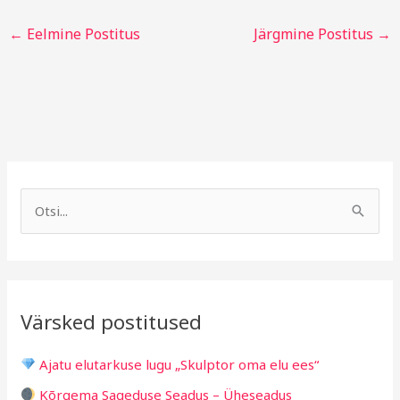
←
Eelmine Postitus
Järgmine Postitus
→
A
R
r
u
S
h
b
e
i
r
a
i
i
r
v
i
Värsked postitused
c
g
h
i
Ajatu elutarkuse lugu „Skulptor oma elu ees“
f
d
Kõrgema Sageduse Seadus – Üheseadus