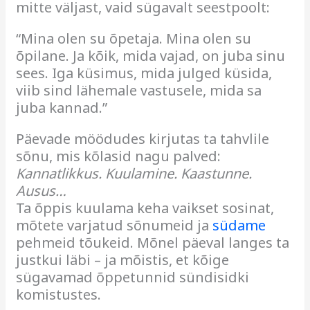
mitte väljast, vaid sügavalt seestpoolt:
“Mina olen su õpetaja. Mina olen su
õpilane. Ja kõik, mida vajad, on juba sinu
sees. Iga küsimus, mida julged küsida,
viib sind lähemale vastusele, mida sa
juba kannad.”
Päevade möödudes kirjutas ta tahvlile
sõnu, mis kõlasid nagu palved:
Kannatlikkus. Kuulamine. Kaastunne.
Ausus…
Ta õppis kuulama keha vaikset sosinat,
mõtete varjatud sõnumeid ja
südame
pehmeid tõukeid. Mõnel päeval langes ta
justkui läbi – ja mõistis, et kõige
sügavamad õppetunnid sündisidki
komistustes.