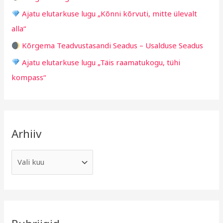
o
Ajatu elutarkuse lugu „Kõnni kõrvuti, mitte ülevalt
r
alla“
:
Kõrgema Teadvustasandi Seadus – Usalduse Seadus
Ajatu elutarkuse lugu „Täis raamatukogu, tühi
kompass“
Arhiiv