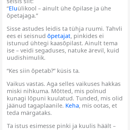
seisis silt:
“
Elu
ülikool – ainult ühe õpilase ja ühe
õpetajaga.”
Sisse astudes leidis ta tühja ruumi. Tahvli
ees ei seisnud
õpetajat
, pinkides ei
istunud ühtegi kaasõpilast. Ainult tema
ise – veidi segaduses, natuke ärevil, kuid
uudishimulik.
“Kes siin õpetab?” küsis ta.
Vaikus vastas. Aga selles vaikuses hakkas
miski nihkuma. Mõtted, mis polnud
kunagi lõpuni kuulatud. Tunded, mis olid
jäänud tagaplaanile.
Keha
, mis ootas, et
teda märgataks.
Ta istus esimesse pinki ja kuulis häält –