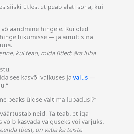
 siiski ütles, et peab alati sõna, kui
 võlaandmine hingele. Kui oled
inge liikumisse — ja ainult sina
tuua.
enne, kui tead, mida ütled; ära luba
stu.
ida see kasvõi vaikuses ja
valus
—
u.“
ene peaks üldse vältima lubadusi?“
 väärtustab neid. Ta teab, et iga
võib kasvada valguseks või varjuks.
eenda tõest, on vaba ka teiste