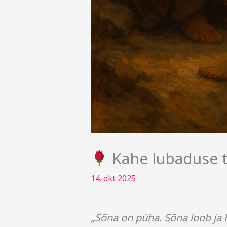
Kahe lubaduse 
14. okt 2025
„Sõna on püha. Sõna loob ja 