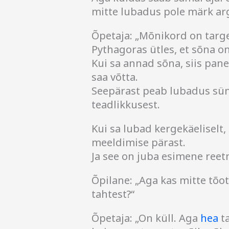
mitte lubadus pole märk ar
Õpetaja: „Mõnikord on targe
Pythagoras ütles, et sõna o
Kui sa annad sõna, siis pane
saa võtta.
Seepärast peab lubadus sünd
teadlikkusest.
Kui sa lubad kergekäeliselt,
meeldimise pärast.
Ja see on juba esimene reet
Õpilane: „Aga kas mitte tõo
tahtest?“
Õpetaja: „On küll. Aga
hea
ta