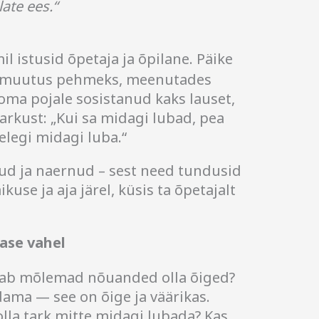
ate ees.“
il istusid õpetaja ja õpilane. Päike
muutus pehmeks, meenutades
 oma pojale sosistanud kaks lauset,
rkust: „Kui sa midagi lubad, pea
lelegi midagi luba.“
ud ja naernud – sest need tundusid
kuse ja aja järel, küsis ta õpetajalt
lase vahel
saab mõlemad nõuanded olla õiged?
ama — see on õige ja väärikas.
olla tark mitte midagi lubada? Kas