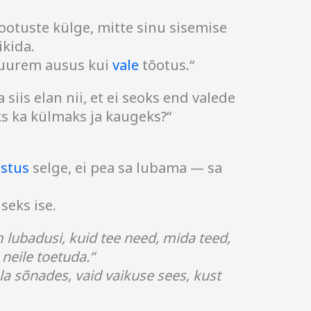
ootuste külge, mitte sinu sisemise
ikida.
suurem ausus kui
vale
tõotus.“
siis elan nii, et ei seoks end valede
s ka külmaks ja kaugeks?“
stus
selge, ei pea sa lubama — sa
eks ise.
 lubadusi, kuid tee need, mida teed,
 neile toetuda.“
la sõnades, vaid vaikuse sees, kust