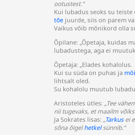
ootustest.“
Kui lubadus seoks su teiste 
tõe
juurde, siis on parem va
Vaikus võib mõnikord olla 
Õpilane: „Õpetaja, kuidas ma 
lubadustega, aga ei muutuk
Õpetaja: „Elades kohalolus.
Kui su süda on puhas ja
mõi
lihtsalt oled.
Su kohalolu muutub lubadus
Aristoteles ütles:
„Tee vähem
nii tugevaks, et maailm võiks
Ja Sokrates lisas:
„
Tarkus
ei e
sõna õigel
hetkel
sünnib.“