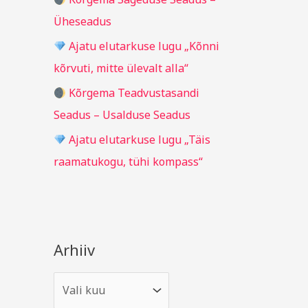
r
Üheseadus
:
Ajatu elutarkuse lugu „Kõnni
kõrvuti, mitte ülevalt alla“
Kõrgema Teadvustasandi
Seadus – Usalduse Seadus
Ajatu elutarkuse lugu „Täis
raamatukogu, tühi kompass“
Arhiiv