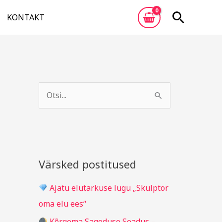
Otsi
KONTAKT
A
R
r
u
S
h
b
e
i
r
a
i
i
r
v
i
c
Värsked postitused
g
h
i
Ajatu elutarkuse lugu „Skulptor
f
d
oma elu ees“
o
Kõrgema Sageduse Seadus –