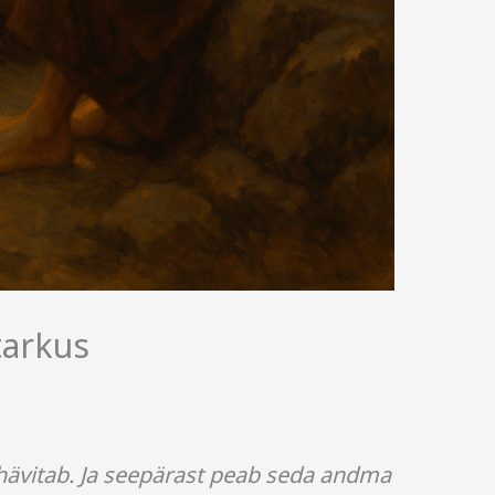
tarkus
hävitab. Ja seepärast peab seda andma