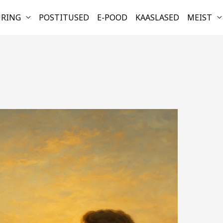
URING
POSTITUSED
E-POOD
KAASLASED
MEIST