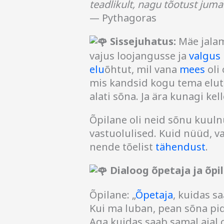
teadlikult, nagu tõotust jumal
— Pythagoras
Sissejuhatus:
Mäe jalam
vajus loojangusse ja
valgus
elu
õhtut, mil vana
mees
oli
mis kandsid kogu tema eluta
alati sõna. Ja ära kunagi kel
Õpilane oli neid sõnu kuuln
vastuolulised. Kuid nüüd, vai
nende tõelist
tähendust
.
Dialoog õpetaja ja õpi
Õpilane: „
Õpetaja
, kuidas 
Kui ma luban, pean sõna pid
Aga kuidas saab samal ajal 