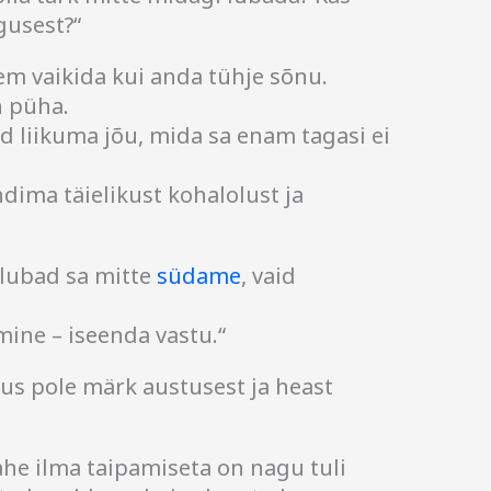
gusest?“
m vaikida kui anda tühje sõnu.
n püha.
d liikuma jõu, mida sa enam tagasi ei
ima täielikust kohalolust ja
 lubad sa mitte
südame
, vaid
mine – iseenda vastu.“
tus pole märk austusest ja heast
he ilma taipamiseta on nagu tuli