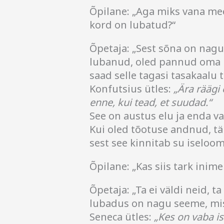
Õpilane: „Aga miks vana mees
kord on lubatud?“
Õpetaja: „Sest sõna on nagu
lubanud, oled pannud oma h
saad selle tagasi tasakaalu 
Konfutsius ütles:
„Ära räägi 
enne, kui tead, et suudad.“
See on austus elu ja enda va
Kui oled tõotuse andnud, tä
sest see kinnitab su iseloom
Õpilane: „Kas siis tark inim
Õpetaja: „Ta ei väldi neid, ta
lubadus on nagu seeme, mis 
Seneca ütles:
„Kes on vaba is