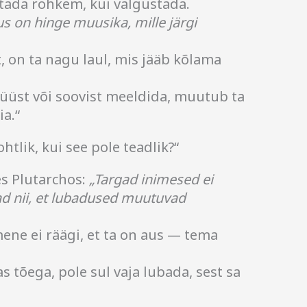
etada rohkem, kui valgustada.
s on hinge muusika, mille järgi
 on ta nagu laul, mis jääb kõlama
süüst või soovist meeldida, muutub ta
a.“
htlik, kui see pole teadlik?“
es Plutarchos:
„Targad inimesed ei
ad nii, et lubadused muutuvad
imene ei räägi, et ta on aus — tema
 tõega, pole sul vaja lubada, sest sa