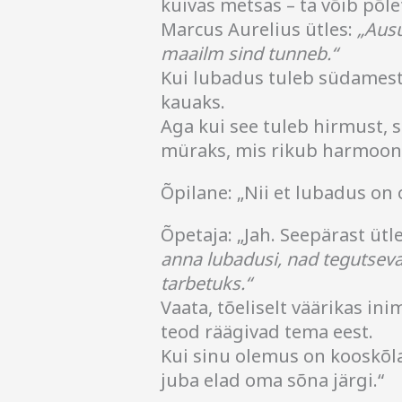
kuivas metsas – ta võib põl
Marcus Aurelius ütles:
„Ausu
maailm sind tunneb.“
Kui lubadus tuleb südamest,
kauaks.
Aga kui see tuleb hirmust, 
müraks, mis rikub harmooni
Õpilane: „Nii et lubadus on o
Õpetaja: „Jah. Seepärast ütl
anna lubadusi, nad tegutsev
tarbetuks.“
Vaata, tõeliselt väärikas in
teod räägivad tema eest.
Kui sinu olemus on kooskõlas
juba elad oma sõna järgi.“