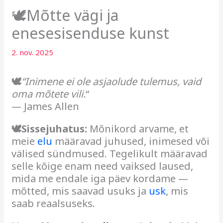
🕊Mõtte vägi ja
enesesisenduse kunst
2. nov. 2025
🕊
“Inimene ei ole asjaolude tulemus, vaid
oma mõtete vili.
“
— James Allen
🕊Sissejuhatus:
Mõnikord arvame, et
meie
elu
määravad juhused, inimesed või
välised sündmused. Tegelikult määravad
selle kõige enam need vaiksed laused,
mida me endale iga päev kordame —
mõtted, mis saavad usuks ja
usk
, mis
saab reaalsuseks.