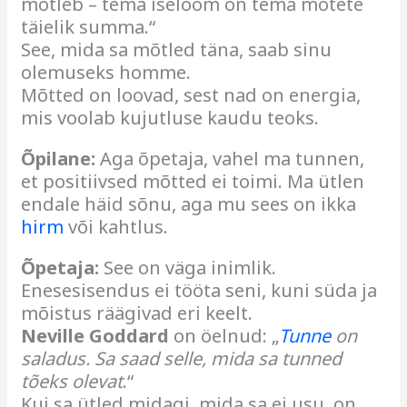
mõtleb – tema iseloom on tema mõtete
täielik summa.“
See, mida sa mõtled täna, saab sinu
olemuseks homme.
Mõtted on loovad, sest nad on energia,
mis voolab kujutluse kaudu teoks.
Õpilane:
Aga õpetaja, vahel ma tunnen,
et positiivsed mõtted ei toimi. Ma ütlen
endale häid sõnu, aga mu sees on ikka
hirm
või kahtlus.
Õpetaja:
See on väga inimlik.
Enesesisendus ei tööta seni, kuni süda ja
mõistus räägivad eri keelt.
Neville Goddard
on öelnud: „
Tunne
on
saladus. Sa saad selle, mida sa tunned
tõeks olevat
.“
Kui sa ütled midagi, mida sa ei usu, on