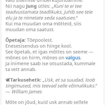
vaid sisemise ümberkujundamine.
Nii nagu
Jung
ütles: „
Kuni te ei tee
teadvustamata teadlikuks, juhib see teie
elu ja te nimetate seda saatuses
.“
Kui ma muudan oma mõtteid, siis
muudan oma saatust.
Õpetaja:
Tõepoolest.
Enesesisendus on hinge kool.
See õpetab, et igas mõttes on seeme —
mõnes on hirm, mõnes on
valgus
.
Ja inimene saab ise otsustada, kummale
ta vett annab.
🕊
Tarkusehetk:
„
Usk, et sa suudad, loob
tingimused, mis teevad selle võimalikuks.
“
—
William James
Mõte on jõud, kuid usk annab sellele