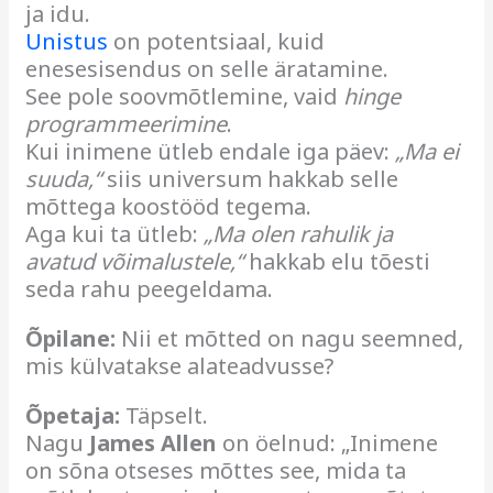
ja idu.
Unistus
on potentsiaal, kuid
enesesisendus on selle äratamine.
See pole soovmõtlemine, vaid
hinge
programmeerimine
.
Kui inimene ütleb endale iga päev:
„Ma ei
suuda,“
siis universum hakkab selle
mõttega koostööd tegema.
Aga kui ta ütleb:
„Ma olen rahulik ja
avatud võimalustele,“
hakkab elu tõesti
seda rahu peegeldama.
Õpilane:
Nii et mõtted on nagu seemned,
mis külvatakse alateadvusse?
Õpetaja:
Täpselt.
Nagu
James Allen
on öelnud: „Inimene
on sõna otseses mõttes see, mida ta