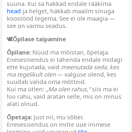
suuna. Kui sa hakkad endale rääkima
head
ja helget, hakkab maailm sinuga
koostööd tegema. See ei ole maagia —
see on vaimu seadus.
🕊Õpilase taipamine
Õpilane:
Nüüd ma mõistan, õpetaja.
Enesesisendus ei tähenda endale midagi
ette kujutada, vaid
meenutada seda, kes
ma tegelikult olen
— valguse olend, kes
suudab valida oma mõtteid.
Kui ma ütlen:
„Ma olen rahus,“
siis ma ei
loo rahu, vaid äratan selle, mis on minus
alati olnud.
Õpetaja:
Just nii, mu sõber.
Enesesisendus on mitte uue inimese
loomine, vaid ununenud
tõe