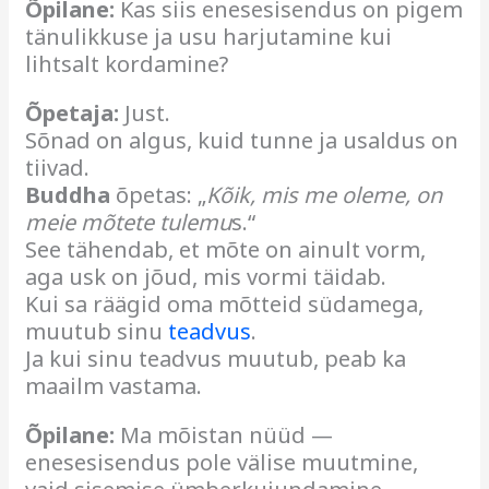
Õpilane:
Kas siis enesesisendus on pigem
tänulikkuse ja usu harjutamine kui
lihtsalt kordamine?
Õpetaja:
Just.
Sõnad on algus, kuid tunne ja usaldus on
tiivad.
Buddha
õpetas: „
Kõik, mis me oleme, on
meie mõtete tulemu
s.“
See tähendab, et mõte on ainult vorm,
aga usk on jõud, mis vormi täidab.
Kui sa räägid oma mõtteid südamega,
muutub sinu
teadvus
.
Ja kui sinu teadvus muutub, peab ka
maailm vastama.
Õpilane:
Ma mõistan nüüd —
enesesisendus pole välise muutmine,