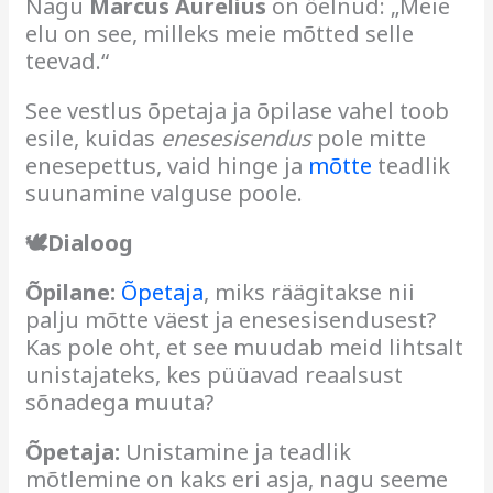
Nagu
Marcus Aurelius
on öelnud: „Meie
elu on see, milleks meie mõtted selle
teevad.“
See vestlus õpetaja ja õpilase vahel toob
esile, kuidas
enesesisendus
pole mitte
enesepettus, vaid hinge ja
mõtte
teadlik
suunamine valguse poole.
🕊Dialoog
Õpilane:
Õpetaja
, miks räägitakse nii
palju mõtte väest ja enesesisendusest?
Kas pole oht, et see muudab meid lihtsalt
unistajateks, kes püüavad reaalsust
sõnadega muuta?
Õpetaja:
Unistamine ja teadlik
mõtlemine on kaks eri asja, nagu seeme