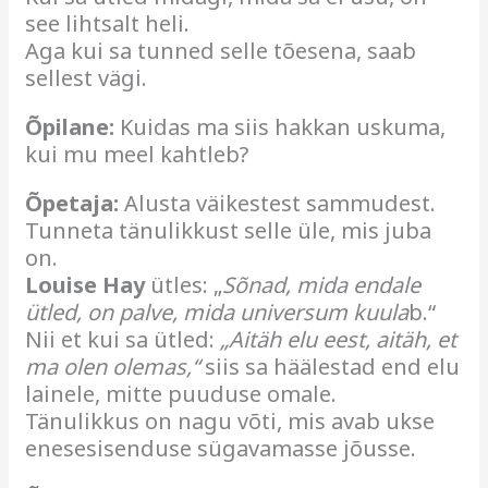
see lihtsalt heli.
Aga kui sa tunned selle tõesena, saab
sellest vägi.
Õpilane:
Kuidas ma siis hakkan uskuma,
kui mu meel kahtleb?
Õpetaja:
Alusta väikestest sammudest.
Tunneta tänulikkust selle üle, mis juba
on.
Louise Hay
ütles: „
Sõnad, mida endale
ütled, on palve, mida universum kuula
b.“
Nii et kui sa ütled:
„Aitäh elu eest, aitäh, et
ma olen olemas,“
siis sa häälestad end elu
lainele, mitte puuduse omale.
Tänulikkus on nagu võti, mis avab ukse
enesesisenduse sügavamasse jõusse.