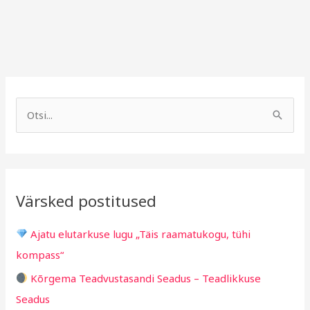
A
R
r
u
S
h
b
e
i
r
a
i
i
r
v
i
Värsked postitused
c
g
h
i
Ajatu elutarkuse lugu „Täis raamatukogu, tühi
f
d
kompass“
o
Kõrgema Teadvustasandi Seadus – Teadlikkuse
r
Seadus
: