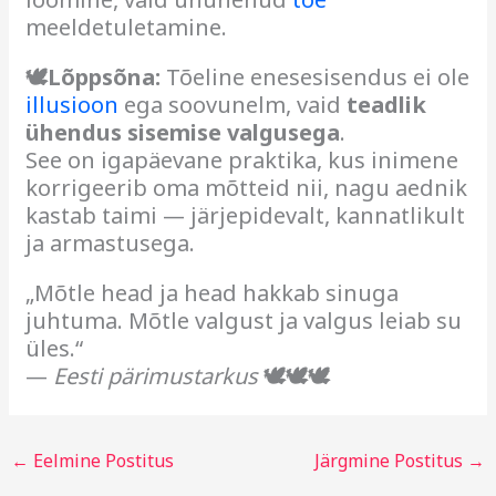
meeldetuletamine.
🕊Lõppsõna:
Tõeline enesesisendus ei ole
illusioon
ega soovunelm, vaid
teadlik
ühendus sisemise valgusega
.
See on igapäevane praktika, kus inimene
korrigeerib oma mõtteid nii, nagu aednik
kastab taimi — järjepidevalt, kannatlikult
ja armastusega.
„Mõtle head ja head hakkab sinuga
juhtuma. Mõtle valgust ja valgus leiab su
üles.“
—
Eesti pärimustarkus
🕊🕊🕊
←
Eelmine Postitus
Järgmine Postitus
→