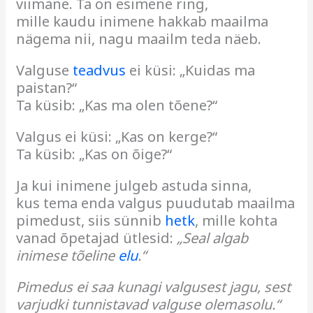
viimane. Ta on esimene ring,
mille kaudu inimene hakkab maailma
nägema nii, nagu maailm teda näeb.
Valguse
teadvus
ei küsi: „Kuidas ma
paistan?“
Ta küsib: „Kas ma olen tõene?“
Valgus ei küsi: „Kas on kerge?“
Ta küsib: „Kas on õige?“
Ja kui inimene julgeb astuda sinna,
kus tema enda valgus puudutab maailma
pimedust, siis sünnib
hetk
, mille kohta
vanad õpetajad ütlesid:
„Seal algab
inimese tõeline
elu
.“
Pimedus ei saa kunagi valgusest jagu, sest
varjudki tunnistavad valguse olemasolu.“