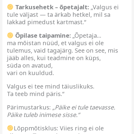
Tarkusehetk – õpetajalt:
„Valgus ei
tule väljast — ta ärkab hetkel, mil sa
lakkad pimedust kartmast.“
Õpilase taipamine:
„Õpetaja…
ma mõistan nüüd, et valgus ei ole
tulemus, vaid tagajärg. See on see, mis
jääb alles, kui teadmine on küps,
süda on avatud,
vari on kuuldud.
Valgus ei tee mind täiuslikuks.
Ta teeb mind päris.“
Pärimustarkus:
„Päike ei tule taevasse.
Päike tuleb inimese sisse.“
Lõppmõtisklus: Viies ring ei ole