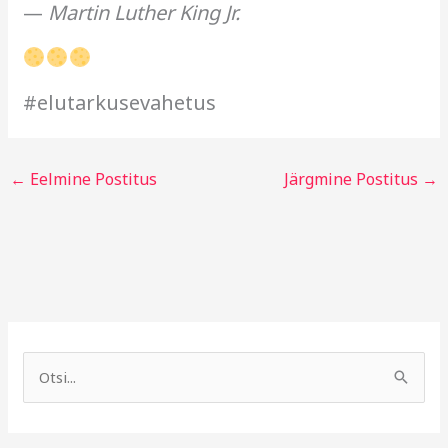
—
Martin Luther King Jr.
#elutarkusevahetus
←
Eelmine Postitus
Järgmine Postitus
→
A
R
r
u
S
h
b
e
i
r
a