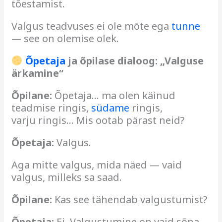
tõestamist.
Valgus teadvuses ei ole mõte ega
tunne
— see on olemise olek.
Õpetaja
ja õpilase dialoog: „Valguse
ärkamine“
Õpilane:
Õpetaja… ma olen käinud
teadmise ringis,
südame
ringis,
varju ringis… Mis ootab pärast neid?
Õpetaja:
Valgus.
Aga mitte valgus, mida näed — vaid
valgus, milleks sa saad.
Õpilane:
Kas see tähendab valgustumist?
Õpetaja:
Ei. Valgustumine on vaid sõna.