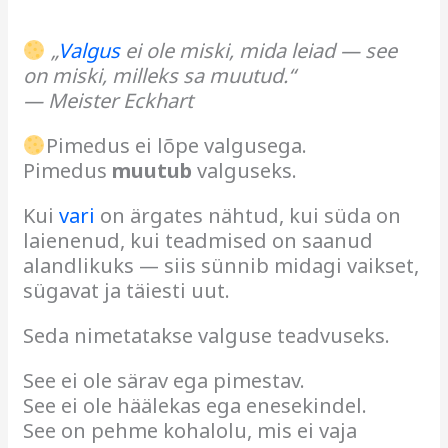
„
Valgus
ei ole miski, mida leiad — see
on miski, milleks sa muutud.“
— Meister Eckhart
Pimedus ei lõpe valgusega.
Pimedus
muutub
valguseks.
Kui
vari
on ärgates nähtud, kui süda on
laienenud, kui teadmised on saanud
alandlikuks — siis sünnib midagi vaikset,
sügavat ja täiesti uut.
Seda nimetatakse valguse teadvuseks.
See ei ole särav ega pimestav.
See ei ole häälekas ega enesekindel.
See on pehme kohalolu, mis ei vaja