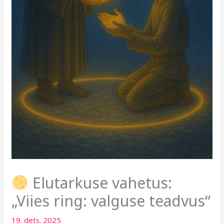
Elutarkuse vahetus:
„Viies ring: valguse teadvus“
19. dets. 2025