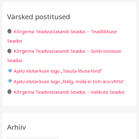
i
i
r
v
i
Värsked postitused
c
g
h
i
Kõrgema Teadvustasandi Seadus – Teadlikkuse
f
d
Seadus
o
Kõrgema Teadvustasandi Seadus – Sünkroonsuse
r
Seadus
:
Ajatu elutarkuse lugu „Tasuta lõuna hind“
Ajatu elutarkuse lugu „Nälg, mida ei tohi ära võtta“
Kõrgema Teadvustasandi Seadus – Valikute Seadus
Arhiiv