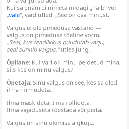
oma varjul sulada.
Kui sa enam ei nimeta midagi „halb“ või
„
vale
“, vaid ütled: „See on osa minust.“
Valgus ei ole pimeduse vastand —
valgus on pimeduse tõeline vorm.
„Seal, kus teadlikkus puudutab varju,
seal sünnib valgus,“
ütles Jung.
Õpilane:
Kui vari oli minu peidetud mina,
siis kes on minu valgus?
Õpetaja:
Sinu valgus on see, kes sa oled
ilma hirmudeta.
Ilma maskideta. Ilma rollideta.
Ilma vajaduseta tõestada või peita.
Valgus on sinu olemise algkuju.