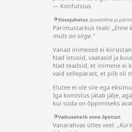
— Konfutsius
Sissejuhatus
(poeetiline ja päri
Pärimustarkus teab:
„Enne k
müts on sirge.“
Vanad inimesed ei kiirusta
Nad istusid, vaatasid ja kuu
Nad teadsid, et inimene ei k
vaid sellepärast, et pilk oli m
Elutee ei ole sile ega eksimu
Iga komistus jätab jälje, aga
kui süda on õppimiseks ava
Vaikusehetk enne õpetust
Vanarahvas ütles veel:
„Kui 