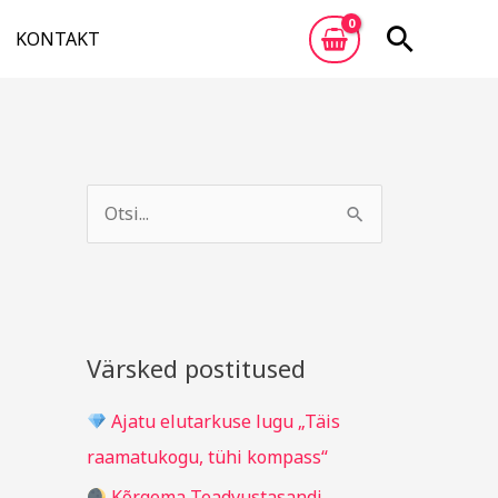
Otsi
KONTAKT
A
R
r
u
S
h
b
e
i
r
a
i
i
r
v
i
c
Värsked postitused
g
h
i
Ajatu elutarkuse lugu „Täis
f
d
raamatukogu, tühi kompass“
o
Kõrgema Teadvustasandi