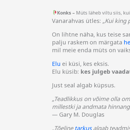
Konks –
Müts läheb viltu siis, ku
Vanarahvas ütles:
„Kui king 
On lihtne näha, kus teise s
palju raskem on märgata
he
mil meie enda müts on vaiks
Elu
ei küsi, kes eksis.
Elu küsib:
kes julgeb vaada
Just seal algab küpsus.
„Teadlikkus on võime olla om
millestki ja andmata hinnang
— Gary M. Douglas
„Tõeline
tarkus
algab teadmise