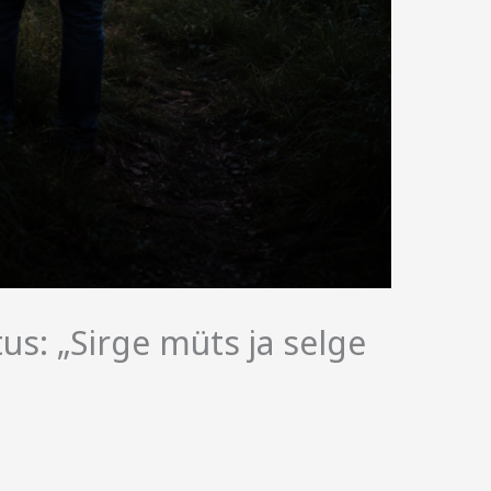
us: „Sirge müts ja selge