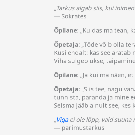
„Tarkus algab siis, kui inim
— Sokrates
Õpilane:
„Kuidas ma tean, ka
Õpetaja:
„Tõde võib olla te
Küsi endalt: kas see äratab 
Viha sulgeb ukse, taipamine
Õpilane:
„Ja kui ma näen, et
Õpetaja:
„Siis tee, nagu van
tunnista, paranda ja mine e
Seisma jääb ainult see, kes 
„
Viga
ei ole lõpp, vaid suuna
— pärimustarkus