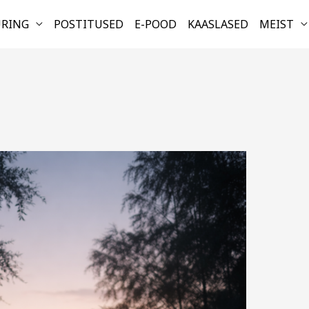
URING
POSTITUSED
E-POOD
KAASLASED
MEIST