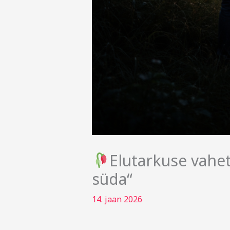
Elutarkuse vahet
süda“
14. jaan 2026