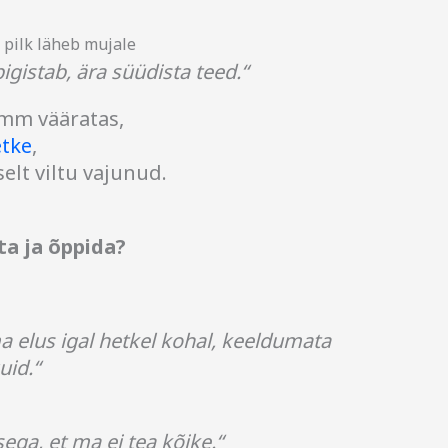
i pilk läheb mujale
pigistab, ära süüdista teed.“
amm vääratas,
tke
,
elt viltu vajunud.
ta ja õppida?
a elus igal hetkel kohal, keeldumata
uid.“
ga, et ma ei tea kõike.“