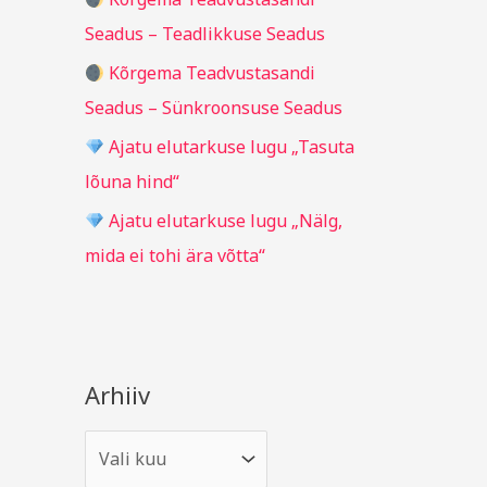
r
Seadus – Teadlikkuse Seadus
:
Kõrgema Teadvustasandi
Seadus – Sünkroonsuse Seadus
Ajatu elutarkuse lugu „Tasuta
lõuna hind“
Ajatu elutarkuse lugu „Nälg,
mida ei tohi ära võtta“
Arhiiv