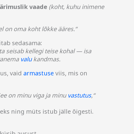
pärimuslik vaade
(koht, kuhu inimene
el on oma koht lõkke ääres.“
nitab sedasama:
 ta seisab kellegi teise kohal — isa
ivanema
valu
kandmas.
mus, vaid
armastuse
viis, mis on
See on minu viga ja minu
vastutus
,“
eks ning müts istub jälle õigesti.
u küsib ausust.