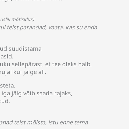
muslik mõtisklus)
ui teist parandad, vaata, kas su enda
nud süüdistama.
lasid.
uku sellepärast, et tee oleks halb,
ujal kui jalge all.
steta.
 iga jälg võib saada rajaks,
tud.
tahad teist mõista, istu enne tema