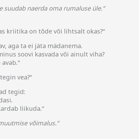
ene suudab naerda oma rumaluse üle.“
s kriitika on tõde või lihtsalt okas?“
rav, aga ta ei jäta mädanema.
minus soovi kasvada või ainult viha?
 avab.“
 tegin vea?“
ad tegid:
dasi.
kardab liikuda.“
 muutmise võimalus.“