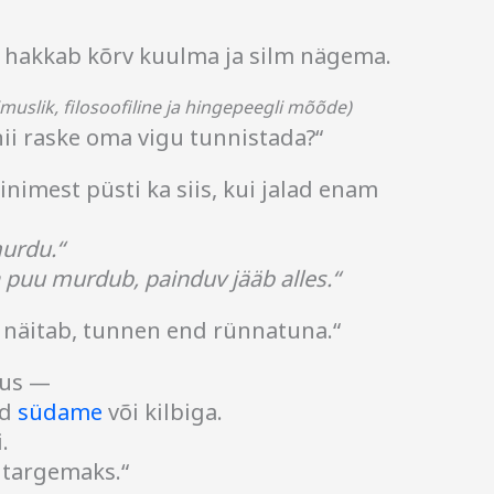
b, hakkab kõrv kuulma ja silm nägema.
imuslik, filosoofiline ja hingepeegli mõõde)
nii raske oma vigu tunnistada?“
inimest püsti ka siis, kui jalad enam
murdu.“
 puu murdub, painduv jääb alles.“
 näitab, tunnen end rünnatuna.“
tus —
ad
südame
või kilbiga.
.
 targemaks.“