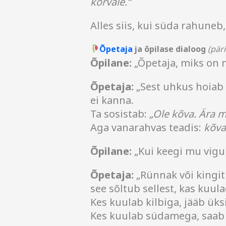
kõrvale.“
Alles siis, kui süda rahune
Õpetaja
ja õpilase dialoog
(pär
Õpilane:
„Õpetaja, miks on 
Õpetaja:
„Sest uhkus hoiab 
ei kanna.
Ta sosistab:
„Ole kõva. Ära 
Aga vanarahvas teadis:
kõva
Õpilane:
„Kui keegi mu vigu
Õpetaja:
„Rünnak või kingi
see sõltub sellest, kas kuul
Kes kuulab kilbiga, jääb üksi
Kes kuulab südamega, saab