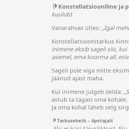
Konstellatsiooniline ja 
kuulub)
Vanarahvas ütles
: „Igal meh
Konstellatsioonitarkus kin
inimene eksib sageli siis, kui
asemel, ema koorma all, es
Sageli pole viga mitte eksi
jäänud ajast maha.
Kui inimene julgeb öelda:
„
astub ta tagasi oma kohale.
Ja oma kohal läheb selg sirg
Tarkusehetk – õpetajalt
„Elu ei küsi täiuslikkust. El